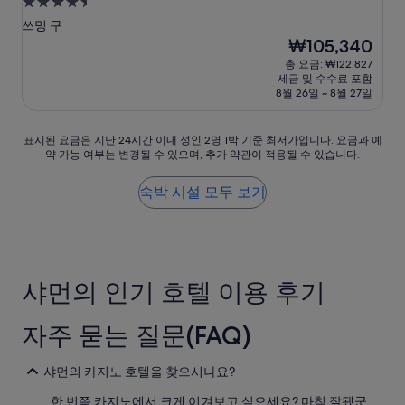
4.5
與
성
回
쓰밍 구
급
憶
현
₩105,340
”
재
숙
총 요금: ₩122,827
요
세금 및 수수료 포함
박
금
8월 26일 ~ 8월 27일
시
₩105,340
설
표
표시된 요금은 지난 24시간 이내 성인 2명 1박 기준 최저가입니다. 요금과 예
약 가능 여부는 변경될 수 있으며, 추가 약관이 적용될 수 있습니다.
시
된
요
숙박 시설 모두 보기
금
은
지
난
24
샤먼의 인기 호텔 이용 후기
시
간
이
자주 묻는 질문(FAQ)
내
성
인
샤먼의 카지노 호텔을 찾으시나요?
2
명
한 번쯤 카지노에서 크게 이겨보고 싶으세요? 마침 잘됐군