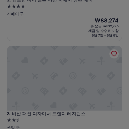
스
4.0
로
성
적
지메이 구
급
합
현
₩88,274
합
재
숙
총 요금: ₩102,926
니
요
세금 및 수수료 포함
박
다
금
8월 7일 ~ 8월 8일
시
.
₩88,274
설
”
비샨 패션 디자이너 트렌디 레지던스
비샨 패션 디자이너 트렌디 레지던스
3. 비샨 패션 디자이너 트렌디 레지던스
2.5
성
쓰밍 구