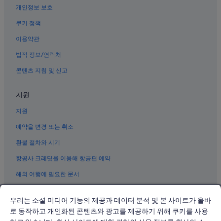
개인정보 보호
쓰밍 구의 반려동물 동반 가능 호텔
대만 민속 마을 근처 호텔
쿠키 정책
샤먼의 WiFi 제공 호텔
이용약관
샤먼의 공항 셔틀 제공 호텔
법적 정보/연락처
구랑위 섬의 5성급 호텔
콘텐츠 지침 및 신고
샤먼의 2성급 호텔
지원
구랑위 섬의 부티크 호텔
지원
샤먼 대학 근처 호텔
샤먼 탈옥 싸움 현장 근처 호텔
예약을 변경 또는 취소
남보타사 근처 호텔
환불 절차와 시기
샤먼의 부티크 호텔
항공사 크레딧을 이용해 항공편 예약
구랑위 섬의 리조트
해외 여행에 필요한 문서
샤먼 호텔
우리는 소셜 미디어 기능의 제공과 데이터 분석 및 본 사이트가 올바
샤먼의 수영장이 있는 호텔
로 동작하고 개인화된 콘텐츠와 광고를 제공하기 위해 쿠키를 사용
훌리샨 대포 요새 근처 호텔