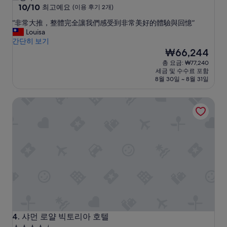
급
10
10/10
최고예요
(이용 후기 2개)
점
숙
“
“非常大推，整體完全讓我們感受到非常美好的體驗與回憶”
만
박
非
Louisa
점
시
常
간단히 보기
중
大
설
현
₩66,244
10.0
推
재
점,
총 요금: ₩77,240
，
요
최
세금 및 수수료 포함
整
금
고
8월 30일 ~ 8월 31일
體
₩66,244
예
完
요,
샤먼 로얄 빅토리아 호텔
全
(이
讓
용
我
후
們
기
感
2
受
개)
到
非
常
美
好
的
體
샤먼 로얄 빅토리아 호텔
4. 샤먼 로얄 빅토리아 호텔
驗