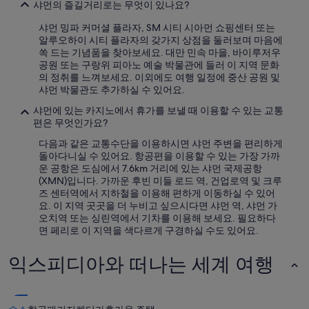
샤먼의 즐길거리로는 무엇이 있나요?
으
며,
샤먼 밍파 커머셜 플라자, SM 시티 시아먼 쇼핑센터 또는
추
알루오하이 시티 플라자의 갖가지 상점을 둘러보며 마음에
가
쏙 드는 기념품을 찾아보세요. 대만 민속 마을, 바이루저우
약
공원 또는 구랑위 피아노 예술 박물관에 들러 이 지역 문화
관
의 정취를 느껴보세요. 이외에도 여행 일정에 중산 공원 및
이
샤먼 박물관도 추가하실 수 있어요.
적
용
샤먼에 있는 카지노에서 휴가를 보낼 때 이용할 수 있는 교통
될
편은 무엇인가요?
수
다음과 같은 교통수단을 이용하시면 샤먼 주변을 편리하게
있
돌아다니실 수 있어요. 항공편을 이용할 수 있는 가장 가까
습
운 공항은 도심에서 7.6km 거리에 있는 샤먼 국제공항
니
(XMN)입니다. 가까운 후빈 미들 로드 역, 건업로역 및 크루
다.
즈 센터역에서 지하철을 이용해 편하게 이동하실 수 있어
요. 이 지역 곳곳을 더 누비고 싶으시다면 샤먼 역, 샤먼 가
오치역 또는 싱린역에서 기차를 이용해 보세요. 필요하다
면 페리로 이 지역을 색다르게 구경하실 수도 있어요.
익스피디아와 떠나는 세계 여행