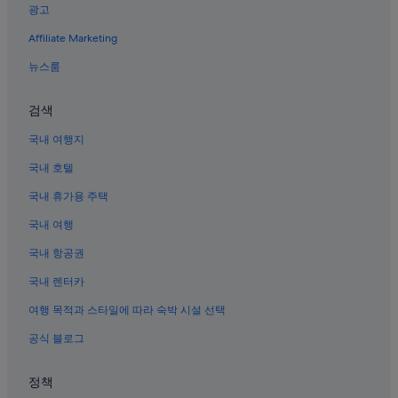
광고
샤먼의 5성급 호텔
Affiliate Marketing
샤먼의 아파트식 호텔
샤먼 식물원 근처 호텔
뉴스룸
샤먼의 비즈니스 호텔
검색
샤먼의 해변 호텔
국내 여행지
동푸의 온천 호텔
국내 호텔
샤먼 박물관 근처 호텔
국내 휴가용 주택
후리 구의 허니문 리조트 및 호텔
국내 여행
일광암 근처 호텔
샤먼의 럭셔리 호텔
국내 항공권
샤먼의 반려동물 동반 가능 호텔
국내 렌터카
샤먼의 온수 욕조가 있는 호텔
여행 목적과 스타일에 따라 숙박 시설 선택
구랑위 섬의 아파트식 호텔
공식 블로그
샤먼의 금연 호텔
정책
구랑위 섬의 스파가 있는 리조트 및 호텔