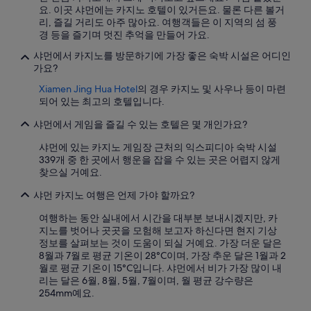
1
요. 이곳 샤먼에는 카지노 호텔이 있거든요. 물론 다른 볼거
박
리, 즐길 거리도 아주 많아요. 여행객들은 이 지역의 섬 풍
기
경 등을 즐기며 멋진 추억을 만들어 가요.
준
샤먼에서 카지노를 방문하기에 가장 좋은 숙박 시설은 어디인
최
가요?
저
가
Xiamen Jing Hua Hotel
의 경우 카지노 및 사우나 등이 마련
입
되어 있는 최고의 호텔입니다.
니
다.
샤먼에서 게임을 즐길 수 있는 호텔은 몇 개인가요?
요
금
샤먼에 있는 카지노 게임장 근처의 익스피디아 숙박 시설
과
339개 중 한 곳에서 행운을 잡을 수 있는 곳은 어렵지 않게
예
찾으실 거예요.
약
샤먼 카지노 여행은 언제 가야 할까요?
가
능
여행하는 동안 실내에서 시간을 대부분 보내시겠지만, 카
여
지노를 벗어나 곳곳을 모험해 보고자 하신다면 현지 기상
부
정보를 살펴보는 것이 도움이 되실 거예요. 가장 더운 달은
는
8월과 7월로 평균 기온이 28°C이며, 가장 추운 달은 1월과 2
변
월로 평균 기온이 15°C입니다. 샤먼에서 비가 가장 많이 내
경
리는 달은 6월, 8월, 5월, 7월이며, 월 평균 강수량은
될
254mm예요.
수
있