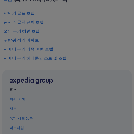
숙소
항공
패키지
렌터카
휴가용 주택
샤먼의 골프 호텔
완시 식물원 근처 호텔
쓰밍 구의 해변 호텔
구랑위 섬의 아파트
지메이 구의 가족 여행 호텔
지메이 구의 허니문 리조트 및 호텔
샤먼의 3성급 호텔
후리 구 호텔
샤먼의 스파가 있는 리조트 및 호텔
회사
샤먼의 4성급 호텔
회사 소개
구랑위 섬의 아침 식사 제공 호텔
채용
구랑위 섬의 로지
숙박 시설 등록
샤먼의 발코니가 있는 호텔
파트너십
샤먼 해저 세계 근처 호텔