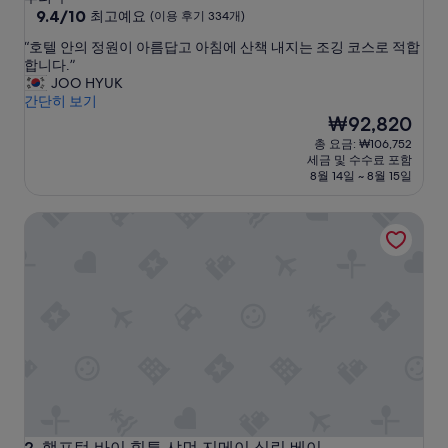
급
10
9.4/10
최고예요
(이용 후기 334개)
점
숙
“
“호텔 안의 정원이 아름답고 아침에 산책 내지는 조깅 코스로 적합
만
박
호
합니다.”
점
시
텔
JOO HYUK
중
안
간단히 보기
설
9.4
의
현
₩92,820
점,
정
재
최
총 요금: ₩106,752
원
요
고
세금 및 수수료 포함
이
금
예
8월 14일 ~ 8월 15일
아
₩92,820
요,
름
(이
햄프턴 바이 힐튼 샤먼 지메이 싱린 베이
답
용
고
후
아
기
침
334
에
개)
산
책
내
지
는
조
깅
코
햄프턴 바이 힐튼 샤먼 지메이 싱린 베이
2. 햄프턴 바이 힐튼 샤먼 지메이 싱린 베이