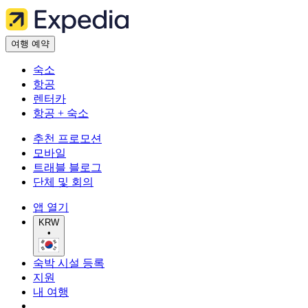
여행 예약
숙소
항공
렌터카
항공 + 숙소
추천 프로모션
모바일
트래블 블로그
단체 및 회의
앱 열기
KRW
•
숙박 시설 등록
지원
내 여행