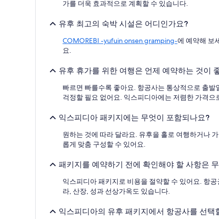
기
가를 더욱 효과적으로 계획할 수 있습니다.
준
최
유후 최고의 숙박 시설은 어디인가요?
저
가
COMOREBI -yufuin onsen gramping-
에 예약해 보
입
요.
니
다.
유후 휴가를 위한 여행은 언제 예약하는 것이 
요
금
빠르면 빠를수록 좋아요. 항공사는 통상적으로 출발일
과
걱정할 필요 없어요. 익스피디아에는 저렴한 가격으로
예
약
익스피디아 패키지에는 무엇이 포함되나요?
가
능
원하는 것에 따라 달라요. 유후을 홀로 여행하거나 
여
부
롭게 맞춤 구성할 수 있어요.
는
변
패키지를 예약하기 전에 확인해야 할 사항은 
경
될
익스피디아 패키지로 비용을 절약할 수 있어요. 항공권
수
라, 산장, 성과 선상가옥도 있습니다.
있
으
익스피디아의 유후 패키지에서 항공사를 선택할
며,