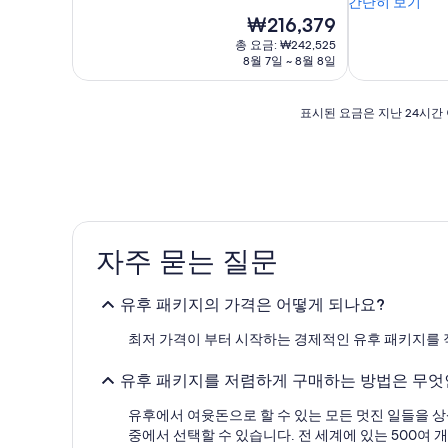
간단히 보기
현
₩216,379
재
총 요금: ₩242,525
요
8월 7일 ~ 8월 8일
금
₩216,379
표
표시된 요금은 지난 24시간 
시
된
요
금
은
지
난
자주 묻는 질문
24
시
간
유후 패키지의 가격은 어떻게 되나요?
이
내
최저 가격이 부터 시작하는 경제적인 유후 패키지를 
성
인
유후 패키지를 저렴하게 구매하는 방법은 무엇
2
명
유후에서 여윳돈으로 할 수 있는 모든 멋진 일들을 
1
중에서 선택할 수 있습니다. 전 세계에 있는 500여 
박