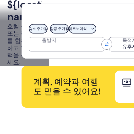
${location
name}
여행:
호텔 + 항공
숙소 추가됨
항공 추가됨
이코노미석
또는 렌터카
항공
를 함께 예약
출발지
목적
하고 할인 혜
+숙소
택을 누려보
세요.
계획, 예약과 여행
도 믿을 수 있어요!