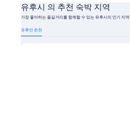
유후시 의 추천 숙박 지역
가장 좋아하는 즐길거리를 함께할 수 있는 유후시의 인기 지역
유
후
유후인 온천
시
자
세
히
알
아
보
기