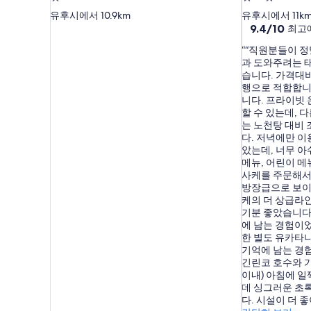
성
성
유후시에서 10.9km
유후시에서 11k
급
급
10
9.4/10
최고
점
숙
숙
“직원분들이 정
만
박
박
과 도와주려는 
점
시
시
습니다. 가격대
중
행으로 적합합니
설
설
9.4
니다. 프라이빗 
점,
할 수 있는데, 
최
는 노천탕 대비
고
다. 저녁에만 이
예
았는데, 너무 
요,
메뉴, 어린이 메
(이
사케를 주문해서
용
방장급으로 보이
후
케의 더 상급라
기
기분 좋았습니다
886
에 남는 경험이
개)
한 별도 유카타
기억에 남는 경험
긴린코 호수와 가
이내) 아침에 
데 싱그러운 초
다. 시설이 더 좋