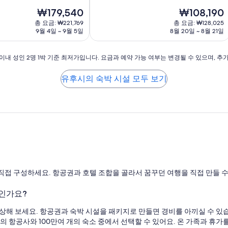
현
현
₩179,540
₩108,190
재
재
총 요금: ₩221,769
총 요금: ₩128,025
요
요
9월 4일 ~ 9월 5일
8월 20일 ~ 8월 21일
금
금
₩179,540
₩108,190
이내 성인 2명 1박 기준 최저가입니다. 요금과 예약 가능 여부는 변경될 수 있으며, 추
유후시의 숙박 시설 모두 보기
직접 구성하세요. 항공권과 호텔 조합을 골라서 꿈꾸던 여행을 직접 만들 수
인가요?
상상해 보세요. 항공권과 숙박 시설을 패키지로 만들면 경비를 아끼실 수 있
개의 항공사와 100만여 개의 숙소 중에서 선택할 수 있어요. 온 가족과 휴가