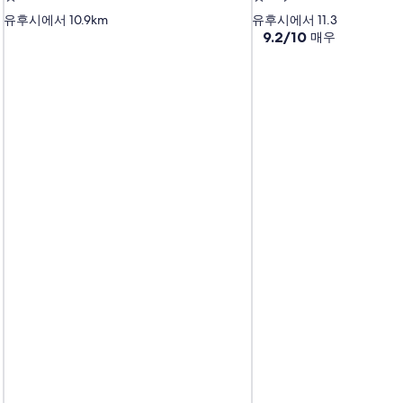
성
성
유후시에서 10.9km
유후시에서 11.3km
급
급
10
9.2/10
매우 훌륭해요
(
점
숙
숙
만
박
박
점
시
시
중
설
설
9.2
점,
매
우
훌
륭
해
요,
(이
용
후
기
57
개)