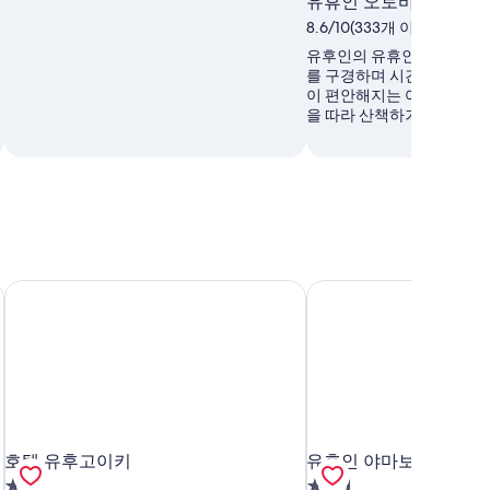
유휴인 오토바이 박물관
8.6/10(333개 이용 후기)
유후인의 유휴인 오토바이 
를 구경하며 시간을 보내보
이 편안해지는 여행지에요.
을 따라 산책하거나 온천 등
호텔 유후고이키
유후인 야마보우시
호텔 유후고이키
유후인 야마보우시
호텔 유후고이키
유후인 야마보우시
2.0
2.5