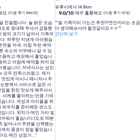
성
m
유후시에서 14.8km
급
10
9.0/10
예요
매우 훌륭해요
(이용 후기 886개)
(이용 후기 13개)
점
숙
말 친절합니다. 늘 밝은 모습
“음 가족끼리 가는건 추천!!!연인끼리는 조금
만
박
태도로 응대해 주셔서 감동했
더 생각해보셔야 할것같아요ㅎㅎ”
점
시
비 방의 크기가 넓어서 가족여
간단히 보기
중
다. 하루만 지낸게 아쉬웠습
설
9.0
온천을 저녁, 아침 두번 예약
점,
다른 숙소의 아무때나 갈 수 있
매
 조용하고 깨끗해서 좋았습니
우
용하고 아침에 예약을 하지 않
훌
아쉬웠습니다. 저녁식사는 성인
륭
뉴 모두 만족스러웠고, 제가
해
 맛있게 마시니 매니저나 주
요,
는분께서 서비스로 같은 사
(이
인업을 한잔 맛보게 해주셔서
용
. 사케를 좋아하는 만큼 기억
후
었습니다. 여성과 아이들을 위
기
나 파우치를 준비해둔 센스도
13
입니다. 위치가 메인 거리 및
개)
까워서 좋습니다.(도보 10분
일찍 일어나서 주변을 산책했는
록색의 풍경이 정말 좋았습니
아도 메인 상점가...