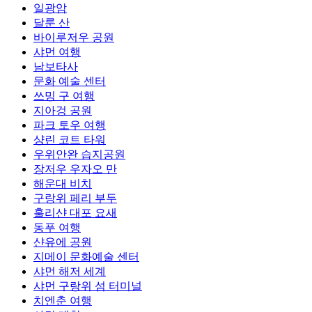
일광암
달룬 산
바이루저우 공원
샤먼 여행
남보타사
문화 예술 센터
쓰밍 구 여행
지아겅 공원
파크 토우 여행
샹린 코트 타워
우위안완 습지공원
장저우 우자오 만
해운대 비치
구랑위 페리 부두
훌리샨 대포 요새
동푸 여행
샨유에 공원
지메이 문화예술 센터
샤먼 해저 세계
샤먼 구랑위 섬 터미널
치엔춘 여행