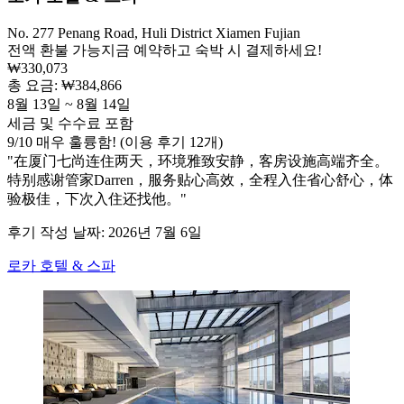
No. 277 Penang Road, Huli District Xiamen Fujian
전액 환불 가능
지금 예약하고 숙박 시 결제하세요!
₩330,073
총 요금: ₩384,866
8월 13일 ~ 8월 14일
세금 및 수수료 포함
9
/
10
매우 훌륭함! (이용 후기 12개)
"在厦门七尚连住两天，环境雅致安静，客房设施高端齐全。
特别感谢管家Darren，服务贴心高效，全程入住省心舒心，体
验极佳，下次入住还找他。"
후기 작성 날짜: 2026년 7월 6일
로카 호텔 & 스파