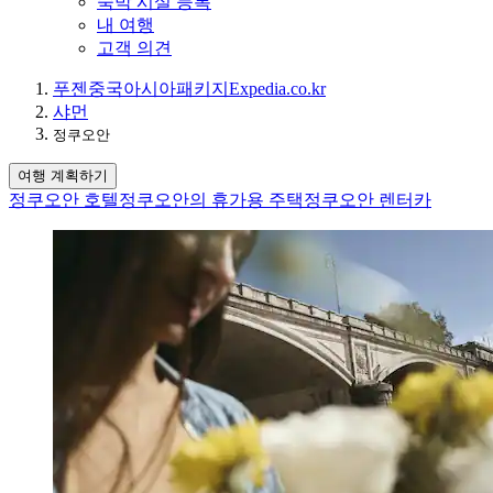
숙박 시설 등록
내 여행
고객 의견
푸젠
중국
아시아
패키지
Expedia.co.kr
샤먼
정쿠오안
여행 계획하기
정쿠오안 호텔
정쿠오안의 휴가용 주택
정쿠오안 렌터카