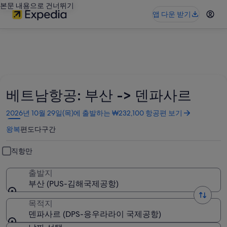
본문 내용으로 건너뛰기
앱 다운 받기
베트남항공: 부산 -> 덴파사르
새
2026년 10월 29일(목)에 출발하는 ₩232,100 항공편 보기
창
왕복
편도
다구간
에
서
열
직항만
림
출발지
부산 (PUS-김해국제공항)
목적지
덴파사르 (DPS-응우라라이 국제공항)