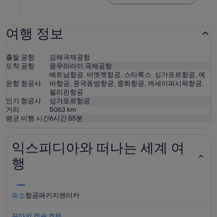
여행 정보
출발 공항
김해국제공항
도착 공항
응우라라이 국제공항
베트남항공, 비엣젯항공, 스타룩스, 싱가포르항공, 에
운항 항공사
바항공, 중국동방항공, 중화항공, 캐세이퍼시픽항공,
필리핀항공
인기 항공사
싱가포르항공
거리
5063
km
평균 비행 시간
6시간 55분
익스피디아와 떠나는 세계 여
행
숙소
항공
패키지
렌터카
꾸따의 캡슐 호텔