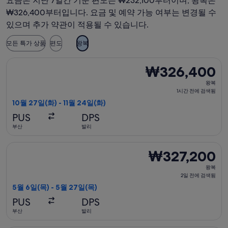
요금은 지난 7일간 기준 편도는 ₩232,100부터이며, 왕복은
₩326,400부터입니다. 요금 및 예약 가능 여부는 변경될 수
있으며 추가 약관이 적용될 수 있습니다.
모든 특가 상품
편도
왕복
베트남항공 항공편 선택, 가는 항공편은 10월 27일(화)에 부산 출발
₩326,400
₩326,400
왕
왕복
복,
1시간 전에 검색됨
1
10월 27일(화) - 11월 24일(화)
시
PUS
DPS
간
부산
발리
전
에
베트남항공 항공편 선택, 가는 항공편은 5월 6일(목)에 부산 출발 
₩327,200
₩327,200
검
왕
색
왕복
복,
2일 전에 검색됨
됨
2
5월 6일(목) - 5월 27일(목)
일
PUS
DPS
전
부산
발리
에