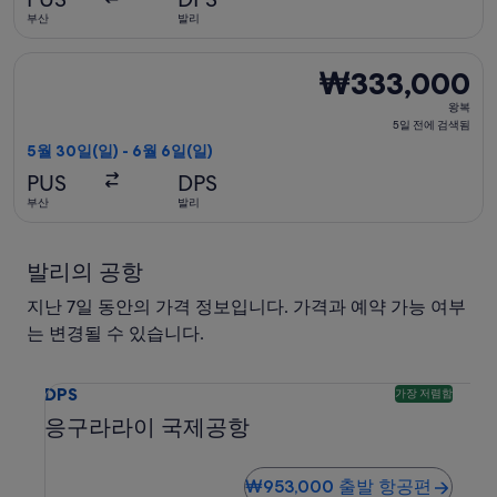
검
부산
발리
색
됨
베트남항공 항공편 선택, 가는 항공편은 5월 30일(일)에 부산 출발
₩333,000
₩333,000
왕
왕복
복,
5일 전에 검색됨
5
5월 30일(일) - 6월 6일(일)
일
PUS
DPS
전
부산
발리
에
검
색
발리의 공항
됨
지난 7일 동안의 가격 정보입니다. 가격과 예약 가능 여부
는 변경될 수 있습니다.
응구라라이 국제공항 DPS 도착 항공편 검색. 가장 저렴한 옵션
DPS
가장 저렴함
응구라라이 국제공항
₩953,000 출발 항공편