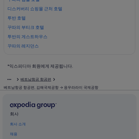
디스커버리 쇼핑몰 근처 호텔
투반 호텔
꾸따의 부티크 호텔
투반의 게스트하우스
꾸따의 레지던스
투반 비치 근처 호텔
꾸따의 온수 욕조가 있는 호텔
*익스피디아 회원에게 제공됩니다.
투반의 4성급 호텔
베트남항공 항공편
베트남항공 항공편, 김해국제공항 → 응우라라이 국제공항
회사
회사 소개
채용