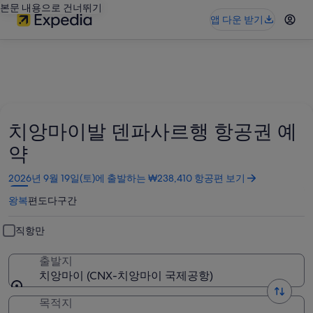
본문 내용으로 건너뛰기
앱 다운 받기
치앙마이발 덴파사르행 항공권 예
약
새
2026년 9월 19일(토)에 출발하는 ₩238,410 항공편 보기
창
왕복
편도
다구간
에
서
열
직항만
림
출발지
치앙마이 (CNX-치앙마이 국제공항)
목적지