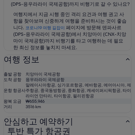
(DPS-응우라라이 국제공항)까지 비행기로 갈 수 있나요?
여행지에서 지금 시행 중인 격리 요건과 여행 권고 사
항을 찾아보며 신중하게 여행을 준비하시는 것이 좋습
니다.
페이지에 방문해 덴파사르
코로나19 여행 길잡이
(DPS-응우라라이 국제공항)에서 치앙마이 (CNX-치앙
마이 국제공항)까지 비행기를 타고 여행하는 데 필요
한 최신 정보를 놓치지 마세요.
여행 정보
출발 공항
치앙마이 국제공항
도착 공항
응우라라이 국제공항
말레이시아항공, 싱가포르항공, 에바항공, 에어아시아, 제
운항 항공사
주항공, 중국동방항공, 중화항공, 캐세이퍼시픽항공, 타이
라이언 만타리, 타이항공, 필리핀항공
왕복 요금
₩655,946
거리
3516
km
안심하고 예약하기
투반 특가 항공권
투반 특가 항공권