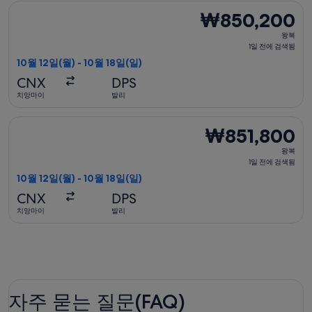
검
말레이시아항공 항공편 선택, 가는 항공편은 10월 12일(월)에 치앙
₩850,200
₩850,200
색
왕
됨
왕복
복,
1일 전에 검색됨
1
10월 12일(월) - 10월 18일(일)
일
CNX
DPS
전
치앙마이
발리
에
검
타이 라이언 만타리 항공편 선택, 가는 항공편은 10월 12일(월)에 
₩851,800
₩851,800
색
왕
됨
왕복
복,
1일 전에 검색됨
1
10월 12일(월) - 10월 18일(일)
일
CNX
DPS
전
치앙마이
발리
에
검
색
됨
자주 묻는 질문(FAQ)