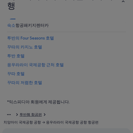
행
숙소
항공
패키지
렌터카
투반의 Four Seasons 호텔
꾸따의 카지노 호텔
투반 호텔
응우라라이 국제공항 근처 호텔
꾸따 호텔
꾸따의 저렴한 호텔
꾸따의 사파리 텐트형 방갈로
꾸따의 호스텔
*익스피디아 회원에게 제공됩니다.
카르티카 플라자 호텔
투반행 항공편
투반의 게스트하우스
치앙마이 국제공항 공항 → 응우라라이 국제공항 공항 항공편
워터봄 발리 근처 호텔