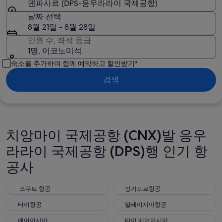
덴파사르 (DPS-응우라라이 국제공항)
날짜 선택
8월 21일 - 8월 28일
인원 수, 좌석 등급
1명, 이코노미석
숙소를 추가하여 함께 예약하고 할인받기*
검색
치앙마이 국제공항 (CNX)발 응우
라라이 국제공항 (DPS)행 인기 항
공사
스쿠트 항공
싱가포르항공
스쿠트 항공
싱가포르항공
타이항공
말레이시아항공
타이항공
말레이시아항공
에어아시아
타이 에어아시아
에어아시아
타이 에어아시아