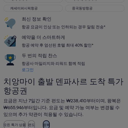
캐세이퍼시픽항공
중국동방항공
캐세이퍼시픽항공
중국동방항공
최신 정보 확인
항공 요금이 인상 또는 인하되는 경우 알림 전송*
예약을 더 스마트하게
항공 예약 후 엄선된 호텔 최대 40% 할인*
두 번의 적립 찬스
항공사 마일리지와 리워드 함께 적립
로그인
치앙마이 출발 덴파사르 도착 특가
항공권
요금은 지난 7일간 기준 편도는 ₩238,410부터이며, 왕복은
₩655,946부터입니다. 요금 및 예약 가능 여부는 변경될 수
있으며 추가 약관이 적용될 수 있습니다.
모든 특가 상품
편도
왕복