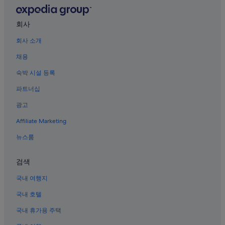
꾸따의 리조트
리포 몰 근처 호텔
회사
꾸따의 아파트식 호텔
회사 소개
판타이 제르만 근처 호텔
채용
응우라 라이 쿠타 우회로 호텔
숙박 시설 등록
투반의 4성급 호텔
파트너십
광고
Affiliate Marketing
뉴스룸
검색
국내 여행지
국내 호텔
국내 휴가용 주택