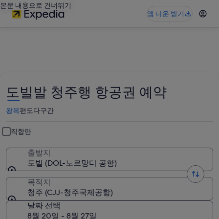
본문 내용으로 건너뛰기
앱 다운 받기
도빌발 청주행 항공권 예약
왕복
편도
다구간
직항만
출발지
도빌 (DOL-노르망디 공항)
목적지
청주 (CJJ-청주국제공항)
날짜 선택
8월 20일 - 8월 27일