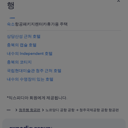
행
숙소
항공
패키지
렌터카
휴가용 주택
상당산성 근처 호텔
충북의 캡슐 호텔
내수의 Independent 호텔
충북의 코티지
국립현대미술관 청주 근처 호텔
내수의 수영장이 있는 호텔
충북의 허니문 리조트 및 호텔
충북의 아파트
*익스피디아 회원에게 제공됩니다.
상당산성 근처 호텔
청주행 항공편
노르망디 공항 공항 → 청주국제공항 공항 항공편
청주고인쇄박물관 근처 호텔
내수의 스파가 있는 리조트 및 호텔