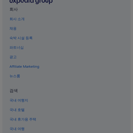
신미술관 근처 호텔
회사
충북의 샬레
회사 소개
청주 국립박물관 근처 호텔
채용
정북동 토성 근처 호텔
내수 호텔
숙박 시설 등록
충북의 수영장이 있는 호텔
파트너십
충북의 빌라
광고
운보의 집 근처 호텔
Affiliate Marketing
내수의 4성급 호텔
뉴스룸
충북의 저렴한 호텔
검색
충북 호텔
오창호수공원 근처 호텔
국내 여행지
내수의 3성급 호텔
국내 호텔
럭키볼링장 근처 호텔
국내 휴가용 주택
청주볼링장 근처 호텔
국내 여행