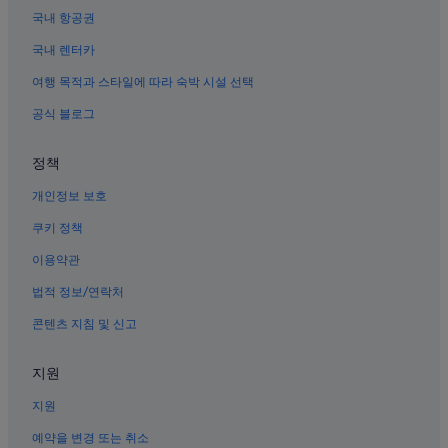
충북의 농장체험 숙박 시설
국내 항공권
청주국제공항 근처 호텔
국내 렌터카
내수의 비즈니스 호텔
여행 목적과 스타일에 따라 숙박 시설 선택
내수의 주차 가능 호텔
공식 블로그
내수의 모텔
내수의 아침 식사 제공 호텔
정책
내수의 펜션
개인정보 보호
흥덕사지 근처 호텔
쿠키 정책
내수의 2성급 호텔
이용약관
충북의 워터파크 호텔
법적 정보/연락처
콘텐츠 지침 및 신고
지원
지원
예약을 변경 또는 취소