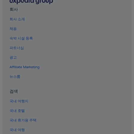
상당산성 근처 호텔
회사
충북의 가족 여행 호텔
회사 소개
청주국제공항 근처 호텔
채용
정북동 토성 근처 호텔
충북의 타운하우스
숙박 시설 등록
내수의 수영장이 있는 호텔
파트너십
내수의 비즈니스 호텔
광고
내수의 4성급 호텔
Affiliate Marketing
내수의 스파가 있는 리조트 및 호텔
뉴스룸
충북의 인/여관
검색
충북의 WiFi 제공 호텔
운보의 집 근처 호텔
국내 여행지
국립현대미술관 청주 근처 호텔
국내 호텔
내수의 3성급 호텔
국내 휴가용 주택
신미술관 근처 호텔
국내 여행