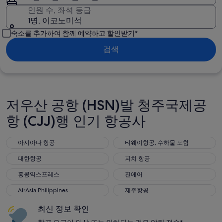
인원 수, 좌석 등급
1명, 이코노미석
숙소를 추가하여 함께 예약하고 할인받기*
검색
저우산 공항 (HSN)발 청주국제공
항 (CJJ)행 인기 항공사
아시아나 항공
티웨이항공, 수하물 포함
아시아나 항공
티웨이항공, 수하물 포함
대한항공
피치 항공
대한항공
피치 항공
홍콩익스프레스
진에어
홍콩익스프레스
진에어
AirAsia Philippines
제주항공
AirAsia Philippines
제주항공
최신 정보 확인