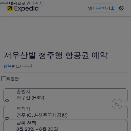
본문 내용으로 건너뛰기
앱 다운 받기
저우산발 청주행 항공권 예약
왕복
편도
다구간
직항만
출발지
저우산 (HSN)
목적지
청주 (CJJ-청주국제공항)
날짜 선택
8월 23일 - 8월 30일