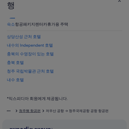
행
숙소
항공
패키지
렌터카
휴가용 주택
상당산성 근처 호텔
내수의 Independent 호텔
충북의 수영장이 있는 호텔
충북 호텔
청주 국립박물관 근처 호텔
내수 호텔
내수의 펜션
청주고인쇄박물관 근처 호텔
*익스피디아 회원에게 제공됩니다.
내수의 모텔
청주행 항공편
저우산 공항 → 청주국제공항 공항 항공편
흥덕사지 근처 호텔
오창호수공원 근처 호텔