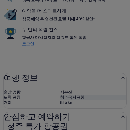
항공 요금이 인상 또는 인하되는 경우 알림 전송*
예약을 더 스마트하게
항공 예약 후 엄선된 호텔 최대 40% 할인*
두 번의 적립 찬스
항공사 마일리지와 리워드 함께 적립
로그인
여행 정보
출발 공항
저우산
도착 공항
청주국제공항
거리
886
km
안심하고 예약하기
청주 특가 항공권
청주 특가 항공권