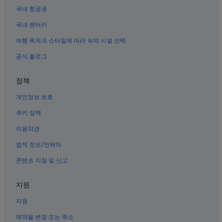
충북의 농장체험 숙박 시설
국내 항공권
충북의 온수 욕조가 있는 호텔
국내 렌터카
내수의 아침 식사 제공 호텔
여행 목적과 스타일에 따라 숙박 시설 선택
충북의 발코니가 있는 호텔
공식 블로그
내수의 주차 가능 호텔
청주볼링장 근처 호텔
정책
내수의 2성급 호텔
개인정보 보호
충북의 스파가 있는 리조트 및 호텔
쿠키 정책
충북의 빌라
이용약관
럭키볼링장 근처 호텔
법적 정보/연락처
콘텐츠 지침 및 신고
지원
지원
예약을 변경 또는 취소