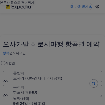
본문 내용으로 건너뛰기
앱 다운 받기
오사카발 히로시마행 항공권 예약
왕복
편도
다구간
직항만
출발지
오사카 (KIX-간사이 국제공항)
목적지
히로시마 (HIJ)
날짜 선택
8월 24일 - 8월 31일