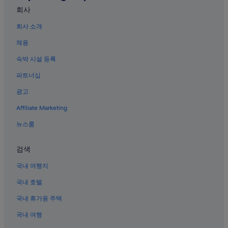
회사
카모츠루 사케양조장 근처 호텔
회사 소개
히가시히로시마의 4성급 호텔
채용
다케하라 요시나 역 근처 호텔
세라 호텔
숙박 시설 등록
히가시히로시마 역 근처 호텔
파트너십
오쿠노시마 섬 독가스 박물관 근처 호텔
광고
다케하라 아키나가하마 역의 게스트하우스
Affiliate Marketing
오노미치시의 스파가 있는 리조트 및 호텔
뉴스룸
미하라시의 펜션
검색
오쿠노시마 섬 호텔
히가시히로시마 하치혼마츠 역의 게스트하우스
국내 여행지
히가시히로시마 호텔
국내 호텔
히가시히로시마 하치혼마츠 역 근처 호텔
국내 휴가용 주택
오쿠노시마 섬의 3성급 호텔
국내 여행
오쿠노시마 섬의 아침 식사 제공 호텔