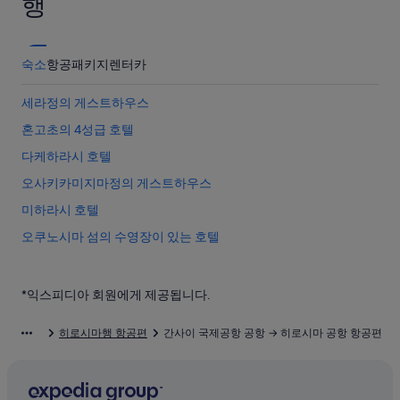
행
숙소
항공
패키지
렌터카
세라정의 게스트하우스
혼고초의 4성급 호텔
다케하라시 호텔
오사키카미지마정의 게스트하우스
미하라시 호텔
오쿠노시마 섬의 수영장이 있는 호텔
오사키카미지마정 호텔
다케하라 역 근처 호텔
*익스피디아 회원에게 제공됩니다.
치기리 섬 근처 호텔
히로시마행 항공편
간사이 국제공항 공항 → 히로시마 공항 항공편
히가시히로시마 카자하야 역 근처 호텔
다케하라시의 WiFi 제공 호텔
히로시마대학교 근처 호텔