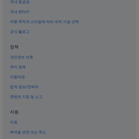
국내 항공권
오쿠노시마 섬의 온천 호텔
국내 렌터카
도요타 군 호텔
여행 목적과 스타일에 따라 숙박 시설 선택
다케하라 아키사이자키 역의 개인 별장
공식 블로그
혼고초 호텔
세라정 호텔
정책
미하라 스나미 역 근처 호텔
개인정보 보호
히가시히로시마 시라이치 역 근처 호텔
쿠키 정책
히로시마 근처 호텔
이용약관
히가시히로시마 사이조 역의 게스트하우스
법적 정보/연락처
히가시히로시마 니시타카야 역 근처 호텔
콘텐츠 지침 및 신고
오쿠노시마 섬의 4성급 호텔
오쿠노시마 섬의 Kyukamura 호텔
지원
오사키카미지마정의 료칸
지원
다케하라 타다노우미 역 근처 호텔
예약을 변경 또는 취소