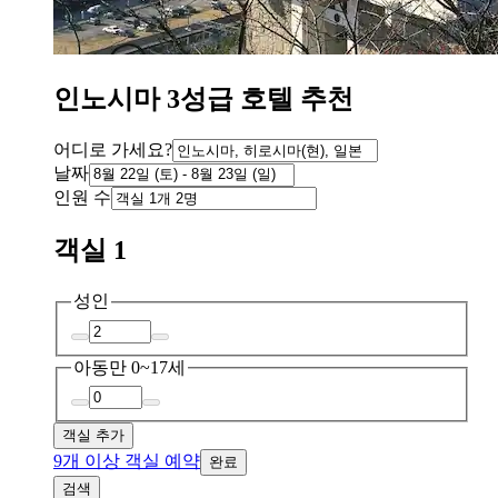
인노시마 3성급 호텔 추천
어디로 가세요?
날짜
인원 수
객실 1
성인
아동
만 0~17세
객실 추가
9개 이상 객실 예약
완료
검색