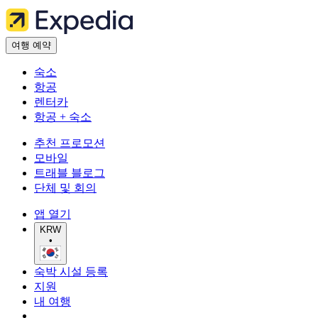
여행 예약
숙소
항공
렌터카
항공 + 숙소
추천 프로모션
모바일
트래블 블로그
단체 및 회의
앱 열기
KRW
•
숙박 시설 등록
지원
내 여행