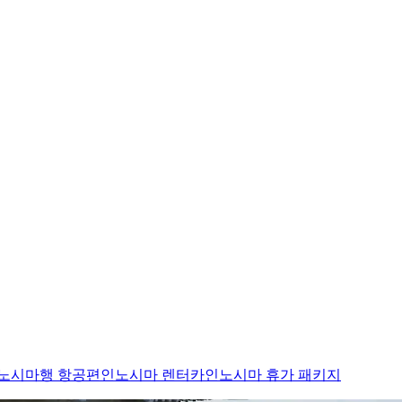
노시마행 항공편
인노시마 렌터카
인노시마 휴가 패키지