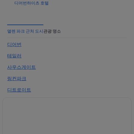
디어번하이츠 호텔
유니버시티 오브 미시간 디어본 근처 호텔
헨리 포드 박물관 근처 호텔
사우스게이트의 아파트
앨렌 파크 근처 도시
관광 명소
워렌데일 호텔
디어번
테일러 호텔
테일러
리버 루즈 호텔
앨렌 파크 호텔
사우스게이트
그린필드 빌리지 근처 호텔
링컨파크
사우스게이트의 저렴한 호텔
디트로이트
디트로이트 메트로폴리탄 웨인 카운티 공항 근처 호텔
멜빈데일
디어본 근처 호텔
사우스게이트의 호스텔
테일러 메도우즈 골프 클럽 근처 호텔
사우스게이트 호텔