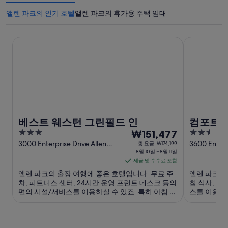
앨렌 파크의 인기 호텔
앨렌 파크의 휴가용 주택 임대
베스트 웨스턴 그린필드 인
컴포트 인 &
베스트 웨스턴 그린필드 인
컴포트 
3
8
2.5
₩151,477
out
월
out
3000 Enterprise Drive Allen
3600 Enterp
총 요금: ₩174,199
Park MI
8월 10일 ~ 8월 11일
MI
of
of
10
세금 및 수수료 포함
5
5
일
앨렌 파크의 출장 여행에 좋은 호텔입니다. 무료 주
앨렌 파크의
부
차, 피트니스 센터, 24시간 운영 프런트 데스크 등의
침 식사, 무료
터
편의 시설/서비스를 이용하실 수 있죠. 특히 아침 식
스를 이용하실
8
사, 수영장 등이 고객들로부터 좋은 반응을 얻고 있
이 고객들로
월
습니다. 주변에 헨리 포드 박물관, 그린필드 빌리지
에 헨리 포드
같은 인기 명소가 있어 ...
소가 있어 관
11