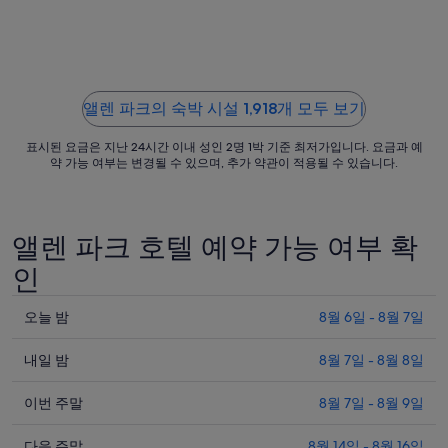
일
까
지
요
금
앨렌 파크의 숙박 시설 1,918개 모두 보기
은
1
표시된 요금은 지난 24시간 이내 성인 2명 1박 기준 최저가입니다. 요금과 예
박
약 가능 여부는 변경될 수 있으며, 추가 약관이 적용될 수 있습니다.
당
₩151,477
입
앨렌 파크 호텔 예약 가능 여부 확
니
다.
인
오
오늘 밤
8월 6일 - 8월 7일
늘
내
밤
내일 밤
8월 7일 - 8월 8일
일
앨
이
밤
이번 주말
8월 7일 - 8월 9일
렌
번
앨
파
다
주
다음 주말
8월 14일 - 8월 16일