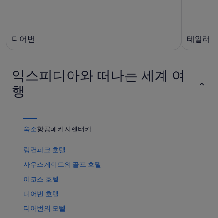
월
-
9
8
일)
월
16
디어번
테일러
일)
익스피디아와 떠나는 세계 여
행
숙소
항공
패키지
렌터카
링컨파크 호텔
사우스게이트의 골프 호텔
이코스 호텔
디어번 호텔
디어번의 모텔