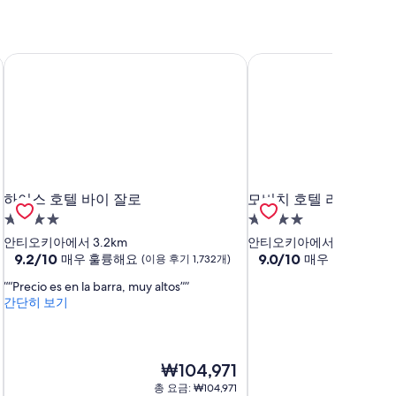
하이스 호텔 바이 잘로
모비치 호텔 라스 로마
하이스 호텔 바이 잘로
모비치 호텔 라스 로마
하이스 호텔 바이 잘로
모비치 호텔 라스 로마
4.0
4.0
성
성
안티오키아에서 3.2km
안티오키아에서 17.2km
급
10
급
10
9.2/10
9.0/10
매우 훌륭해요
매우 훌륭해요
(이용 후기 1,732개)
(
점
점
숙
숙
“Precio es en la barra, muy altos”
만
만
박
박
간단히 보기
점
점
시
시
중
중
설
설
9.2
9.0
점,
점,
현
₩104,971
매
매
재
우
우
총 요금: ₩104,971