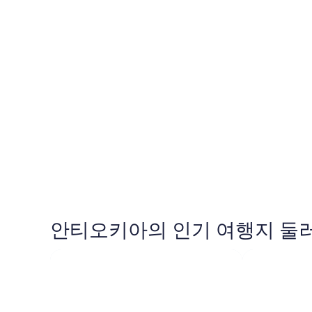
메데진
메데진
안티오키아의 인기 여행지 둘