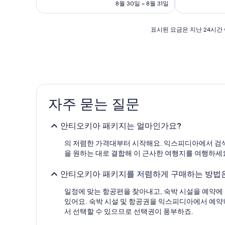
요
예
훌
8월 30일 ~ 8월 31일
금
요,
륭
₩179,236
(이
해
표
용
요,
표시된 요금은 지난 24시간 
시
후
(이
된
기
용
요
1,484
후
금
개)
기
은
1,937
지
개)
난
자주 묻는 질문
24
시
간
안티오키아 패키지는 얼마인가요?
이
내
의 저렴한 가격대부터 시작해요. 익스피디아에서 검색
성
을 원하는 대로 결합해 이 근사한 여행지를 여행하세
인
2
안티오키아 패키지를 저렴하게 구매하는 방법
명
1
일정에 맞는 항공편을 찾아내고, 숙박 시설을 예약에 
박
기
있어요. 숙박 시설 및 항공권을 익스피디아에서 예약하
준
서 선택할 수 있으므로 선택권이 풍부하죠.
최