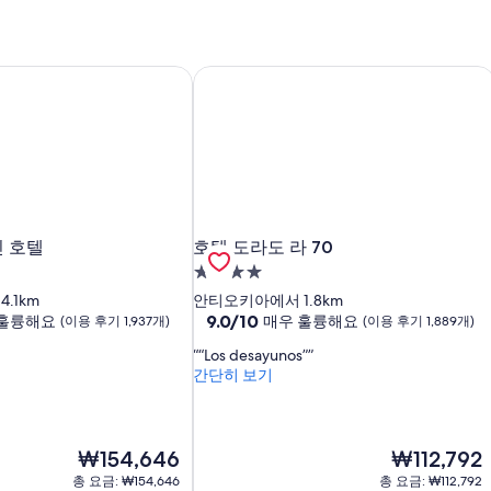
린 호텔
호텔 도라도 라 70
린 호텔
호텔 도라도 라 70
린 호텔
호텔 도라도 라 70
4.0
성
.1km
안티오키아에서 1.8km
급
10
9.0/10
 훌륭해요
매우 훌륭해요
(이용 후기 1,937개)
(이용 후기 1,889개)
점
숙
“Los desayunos”
만
박
간단히 보기
점
시
중
설
9.0
점,
현
현
₩154,646
₩112,792
매
재
재
우
총 요금: ₩154,646
총 요금: ₩112,792