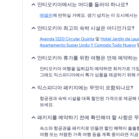
저
안티오키아에서는 어디를 들러야 하나요?
가
입
메델린
에 반하실 거예요. 생기 넘치는 이 도시에서는
니
다.
안티오키아 최고의 숙박 시설은 어디인가요?
요
금
Ayenda 1220 Circular Quinta
및
Hotel Jardin de Lau
과
Apartamento Super Lindo Y Comodo Todo Nuevo
예
약
안티오키아 휴가를 위한 여행은 언제 예약하는
가
능
안티오키아 여행을 일찌감치 예약하면 최저가로 가장 
여
부
그래도 익스피디아에서 특가 상품을 제공하기 위해 계
는
변
익스피디아 패키지에는 무엇이 포함되나요?
경
될
항공권과 숙박 시설을 대폭 할인된 가격으로 제공해 
수
보세요.
있
으
패키지를 예약하기 전에 확인해야 할 사항은 
며,
추
숙소와 항공권을 패키지로 만들면 할인 혜택이 쏠쏠합니
가
여행 또는 저렴한 가족 여행 등을 계획 중이라면 지금
약