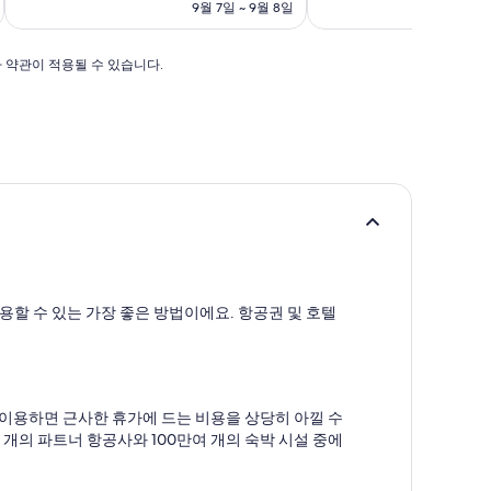
요
훌
훌
9월 7일 ~ 9월 8일
8
금
륭
륭
₩104,971
해
해
요,
요,
가 약관이 적용될 수 있습니다.
(이
(이
용
용
후
후
기
기
1,732
1,003
개)
개)
할 수 있는 가장 좋은 방법이에요. 항공권 및 호텔
 이용하면 근사한 휴가에 드는 비용을 상당히 아낄 수
개의 파트너 항공사와 100만여 개의 숙박 시설 중에