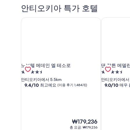
안티오키아 특가 호텔
노보텔 메데인 엘 테소로
댄 칼튼 메델
노보텔 메데인 엘 테소로
댄 칼튼 메델
노보텔 메데인 엘 테소로
댄 칼튼 메델
4.5
4.5
성
성
안티오키아에서 5.5km
안티오키아에서 4
급
10
급
10
9.4/10
9.0/10
최고예요
매우
(이용 후기 1,484개)
점
점
숙
숙
만
만
박
박
점
점
시
시
중
중
설
설
9.4
9.0
점,
점,
현
₩179,236
최
매
재
고
우
총 요금: ₩179,236