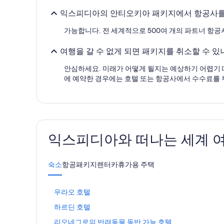
관
익스피디아의 안티오키아 패키지에서 항공사를
이
적
가능합니다. 전 세계적으로 500여 개의 파트너 항공
용
될
수
여행을 갈 수 없게 되면 패키지를 취소할 수 있
있
습
안심하세요. 미래가 어떻게 될지는 예상하기 어렵기 
니
에 예약한 경우에는 호텔 또는 항공사에서 수수료를 
다.
익스피디아와 떠나는 세계 
숙소
항공
패키지
렌터카
휴가용 주택
우
우라오 호텔
라
하
하르딘 호텔
오
르
호
리
리오네그로의 반려동물 동반 가능 호텔