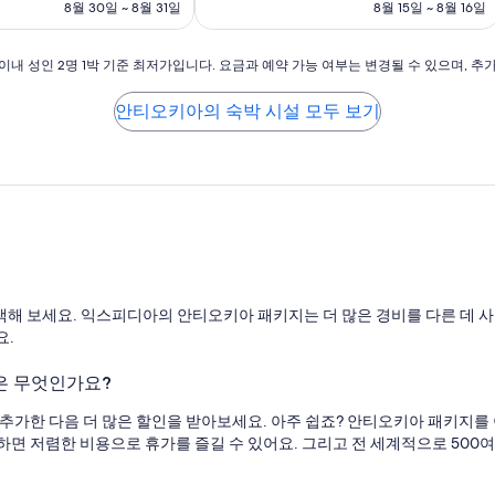
요
요
훌
8월 30일 ~ 8월 31일
8월 15일 ~ 8월 16일
금
금
륭
₩154,646
₩112,792
해
요,
이내 성인 2명 1박 기준 최저가입니다. 요금과 예약 가능 여부는 변경될 수 있으며, 추
(이
용
안티오키아의 숙박 시설 모두 보기
후
기
1,889
개)
해 보세요. 익스피디아의 안티오키아 패키지는 더 많은 경비를 다른 데 사용
요.
은 무엇인가요?
추가한 다음 더 많은 할인을 받아보세요. 아주 쉽죠? 안티오키아 패키지를
면 저렴한 비용으로 휴가를 즐길 수 있어요. 그리고 전 세계적으로 500여 