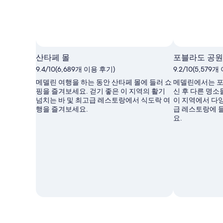
Chasing Adventure 님의 사진
Chasing
산타페 몰
포블라도 공원
Adventure
9.4/10(6,689개 이용 후기)
9.2/10(5,579
님
의
메델린 여행을 하는 동안 산타페 몰에 들러 쇼
메델린에서는 포
공
핑을 즐겨보세요. 걷기 좋은 이 지역의 활기
신 후 다른 명소
개
넘치는 바 및 최고급 레스토랑에서 식도락 여
이 지역에서 다
사
행을 즐겨보세요.
급 레스토랑에 
진
요.