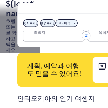
${location
name}
여행:
호텔 + 항공
숙소 추가됨
항공 추가됨
이코노미석
또는 렌터카
항공
를 함께 예약
출발지
목적
하고 할인 혜
+숙소
택을 누려보
세요.
계획, 예약과 여행
도 믿을 수 있어요!
안티오키아의 인기 여행지