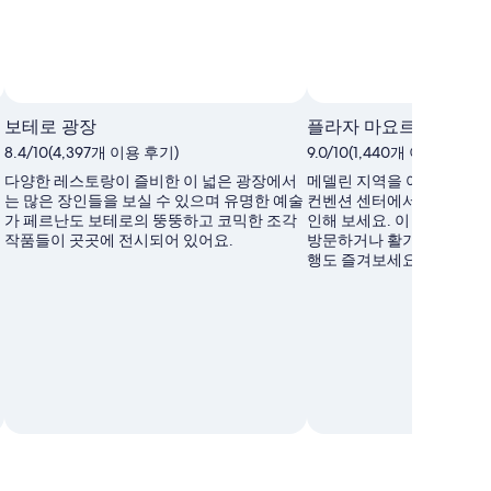
보테로 광장
플라자 마요르 컨벤션 
8.4/10(4,397개 이용 후기)
9.0/10(1,440개 이용 후기)
다양한 레스토랑이 즐비한 이 넓은 광장에서
메델린 지역을 여행하는 동
보
는 많은 장인들을 보실 수 있으며 유명한 예술
컨벤션 센터에서 어떤 이벤
가 페르난도 보테로의 뚱뚱하고 코믹한 조각
인해 보세요. 이 지역에 있
작품들이 곳곳에 전시되어 있어요.
방문하거나 활기 넘치는 바
행도 즐겨보세요.