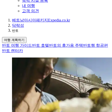
숙박 시설 등록
내 여행
고객 의견
베트남
아시아
패키지
Expedia.co.kr
닥락성
반토
여행 계획하기
반토 여행 가이드
반토 호텔
반토의 휴가용 주택
반토행 항공편
반토 렌터카