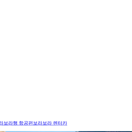
라보라행 항공편
보라보라 렌터카