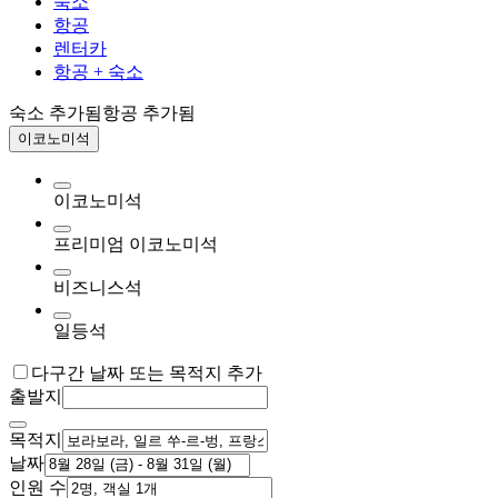
숙소
항공
렌터카
항공 + 숙소
숙소 추가됨
항공 추가됨
이코노미석
이코노미석
프리미엄 이코노미석
비즈니스석
일등석
다구간 날짜 또는 목적지 추가
출발지
목적지
날짜
인원 수