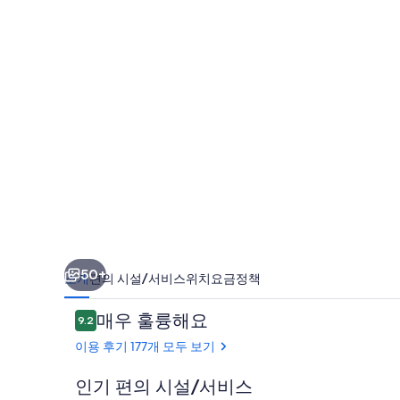
면
의
사
진
갤
러
리
50+
소개
편의 시설/서비스
위치
요금
정책
이
매우 훌륭해요
9.2
10점 만점 중 9.2점.
용
이용 후기 177개 모두 보기
후
기
인기 편의 시설/서비스