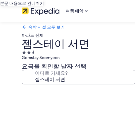
본문 내용으로 건너뛰기
여행 예약
숙박 시설 모두 보기
아파트 전체
젬스테이 서면
2.5
Gemstay Seomyeon
성
급
요금을 확인할 날짜 선택
숙
어디로 가세요?
박
시
젬
설
스
테
이
서