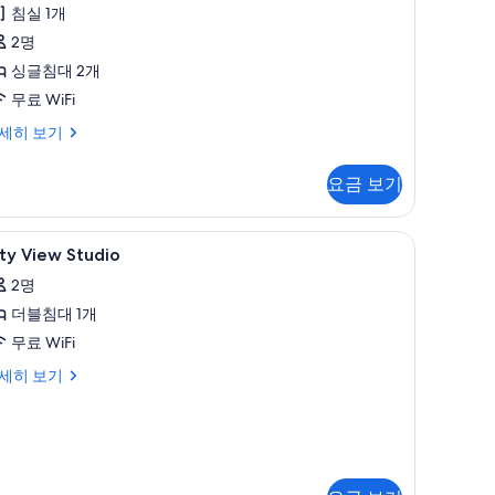
후
글
침실 1개
기
침
2명
4
대
싱글침대 2개
개)
무료 WiFi
,
세히 보기
시
,
내
요금 보기
전
망
ity
무료 WiFi
6
ty View Studio
iew
사
2명
,
tudio
진
더블침대 1개
사
모
무료 WiFi
진
두
모
ty
세히 보기
보
ew
두
기
udio
보
기