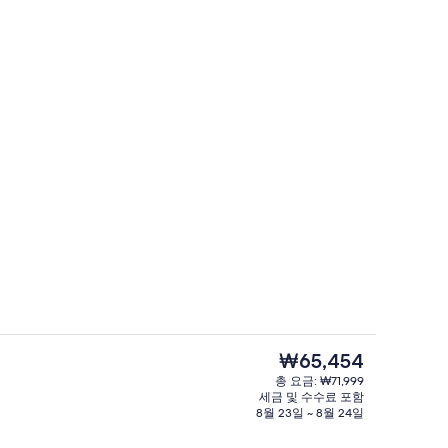
면
시티뷰 스튜디오 | 무료 WiFi
현
₩65,454
재
총 요금: ₩71,999
가
세금 및 수수료 포함
대 2개, 시내 전망 | 무료 WiFi
로비
격
8월 23일 ~ 8월 24일
은
₩65,454