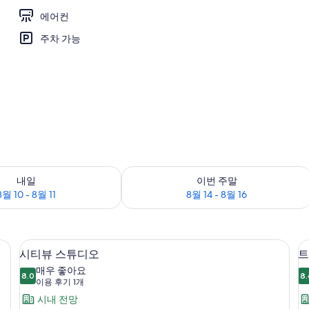
에어컨
주차 가능
 | 무료 WiFi
부 확인, 8월 10 - 8월 11
이번 주말 예약 가능 여부 확인, 8월 14 - 
내일
이번 주말
8월 10 - 8월 11
8월 14 - 8월 16
시티뷰 스튜디오 | 무료 WiFi
시
20
시티뷰 스튜디오
트
티
매우 좋아요
8.0
8.
8.0점 만점 중 10점
뷰
룸
(이
이용 후기 1개
용
스
시내 전망