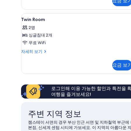
요금 보
두
튜
디
보
오
Twin
커피 및/또는 커피 메이커
기
5
자
Twin Room
Room
세
2명
히
사
보
싱글침대 2개
진
기
무료 WiFi
모
Twin
자세히 보기
두
Room
보
자
요금 보
세
기
히
보
기
로그인해 이용 가능한 할인과 특전을 확
여행을 즐겨보세요!
주변 지역 정보
젬스테이 서면의 경우 부산 인근 서면 및 지하철역 부근에
본점, 신세계 센텀 시티에 가보세요. 이 지역의 아름다운 