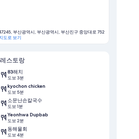
47245, 부산광역시, 부산광역시, 부산진구 중앙대로 752
지도로 보기
지도
레스토랑
83해치
도보 3분
kyochon chicken
도보 5분
소문난손칼국수
도보 1분
Yeonhwa Dupbab
도보 2분
동해물회
도보 4분