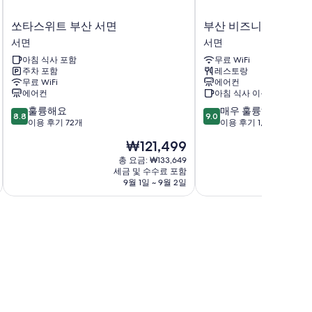
쏘
부
쏘타스위트 부산 서면
부산 비즈니스 호텔
타
산
서면
서면
스
비
아침 식사 포함
무료 WiFi
위
즈
주차 포함
레스토랑
트
니
무료 WiFi
에어컨
부
스
에어컨
아침 식사 이용 가능
산
호
10
10
훌륭해요
매우 훌륭해요
서
텔
8.8
9.0
점
점
이용 후기 72개
이용 후기 1,297개
면
서
만
만
서
면
현
₩121,499
점
점
면
재
중
중
총 요금: ₩133,649
요
세금 및 수수료 포함
8.8
9.0
금
9월 1일 ~ 9월 2일
점,
점,
₩121,499
훌
매
륭
우
해
훌
요,
륭
이
해
용
요,
후
이
기
용
72
후
개
기