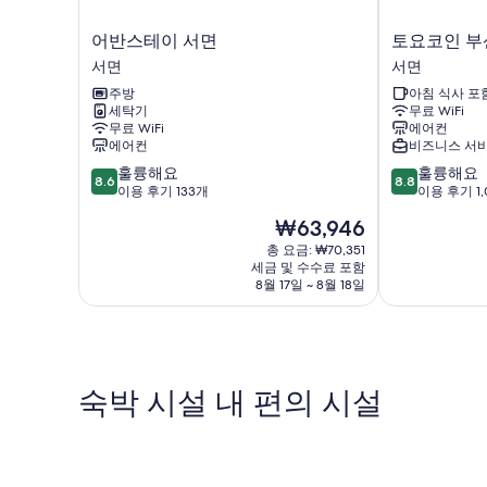
어
토
어반스테이 서면
토요코인 부
반
요
서면
서면
스
코
주방
아침 식사 포
테
인
세탁기
무료 WiFi
이
부
무료 WiFi
에어컨
서
산
에어컨
비즈니스 서
면
서
10
10
훌륭해요
훌륭해요
서
면
8.6
8.8
점
점
이용 후기 133개
이용 후기 1,
면
서
만
만
면
현
₩63,946
점
점
재
중
중
총 요금: ₩70,351
요
세금 및 수수료 포함
8.6
8.8
금
8월 17일 ~ 8월 18일
점,
점,
₩63,946
훌
훌
륭
륭
해
해
요,
요,
이
이
숙박 시설 내 편의 시설
용
용
후
후
기
기
133
1,041
개
개