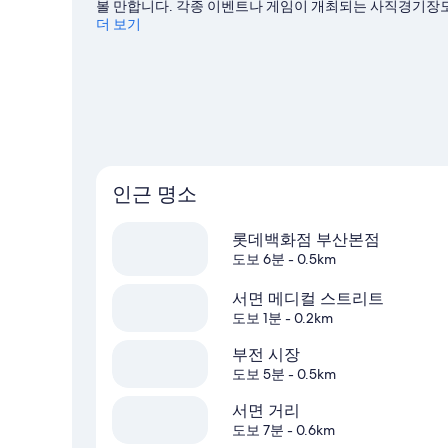
볼 만합니다. 각종 이벤트나 게임이 개최되는 사직경기장도
프를 경험했다고 할 수 없죠.
더 보기
부산 여행 가이드 보기
부산의 더 많은 아파트 보기
인근 명소
롯데백화점 부산본점
도보 6분
- 0.5km
서면 메디컬 스트리트
도보 1분
- 0.2km
부전 시장
도보 5분
- 0.5km
서면 거리
도보 7분
- 0.6km