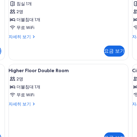
후
튜
침실 1개
기
디
2명
1
오
더블침대 1개
개)
2
사
무료 WiFi
개
진
시
트
자세히 보기
자
티
윈
모
뷰
룸
기
요금 보기
두
스
싱
튜
글
보
디
침
Higher
헤어드라이어, 비데, 화장지
C
기
4
오
대
Higher Floor Double Room
Ci
Floor
V
자
2
2명
세
Double
개
S
히
시
더블침대 1개
Room
보
내
사
무료 WiFi
기
전
망
진
Higher
Ci
자세히 보기
자
자
Floor
Vi
모
세
Double
St
두
히
Room
자
보
자
세
보
기
세
히
기
히
보