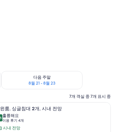
8월 16
다음 주말 예약 가능 여부 확인, 8월 21 - 8월 23
다음 주말
8월 21 - 8월 23
7개 객실 중 7개 표시 중
트윈룸, 싱글침대 2개, 시내 전망 | 무료 WiFi
트
13
윈룸, 싱글침대 2개, 시내 전망
윈
훌륭해요
6
8.6점 만점 중 10점
,
(이
이용 후기 4개
용
싱
시내 전망