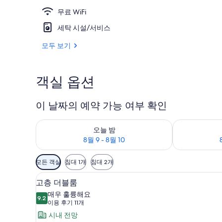
무료 WiFi
세탁 시설/서비스
시티뷰 스튜디오
모두 보기
객실 옵션
이 날짜의 예약 가능 여부 확인
오늘 밤 예약 가능 여부 확인, 8월 9 - 8월 10
내일 예약 가능 여
오늘 밤
8월 9 - 8월 10
객
모든 객실
침대 1개
침대 2개
실
고층 더블룸 | 무료 WiFi
고
에
15
고층 더블룸
층
사
매우 훌륭해요
9.2
용
9.2점 만점 중 10점
더
(이
이용 후기 11개
가
용
블
시내 전망