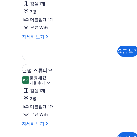
능
후
룸
침실 1개
한
기
사
2명
필
11
진
더블침대 1개
터
개)
모
무료 WiFi
두
고
자세히 보기
층
보
더
요금 보
기
블
룸
자
랜덤 스튜디오 | 무료 WiFi
랜
16
세
랜덤 스튜디오
덤
히
훌륭해요
보
8.8
8.8점 만점 중 10점
스
(이
이용 후기 9개
기
용
튜
침실 1개
후
디
2명
기
오
더블침대 1개
9
사
무료 WiFi
개)
진
랜
자세히 보기
덤
모
스