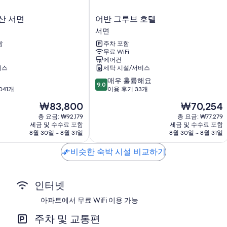
TV - 케이블 TV 채널 이용 가능
어
산 서면
어반 그루브 호텔
바닥 난방, 난방 및 하우스키핑 서비스(횟수 제한)
반
서면
그
함
주차 포함
루
무료 WiFi
브
에어컨
호
비스
세탁 시설/서비스
텔
10
매우 훌륭해요
서
9.0
점
041개
이용 후기 33개
면
만
현
현
₩83,800
₩70,254
점
재
재
중
총 요금: ₩92,179
총 요금: ₩77,279
요
요
세금 및 수수료 포함
세금 및 수수료 포함
9.0
금
금
8월 30일 ~ 8월 31일
8월 30일 ~ 8월 31일
점,
₩83,800
₩70,254
매
비슷한 숙박 시설 비교하기
우
훌
륭
해
인터넷
요,
이
아파트에서 무료 WiFi 이용 가능
용
후
주차 및 교통편
기