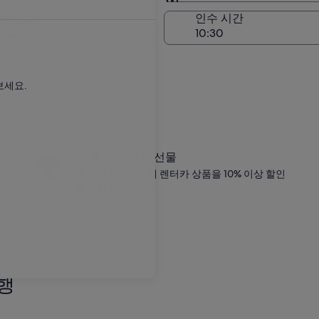
인수 장소와 동일
 반납일
인수 시간
21일
보세요.
나를 위한 여행 선물
회원은 100만여 개 렌터카 상품을 10% 이상 할인
받으실 수 있어요.
행