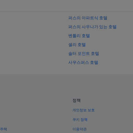
퍼스의 아파트식 호텔
퍼스의 사우나가 있는 호텔
벤틀리 호텔
셸리 호텔
솔터 포인트 호텔
사우스퍼스 호텔
버스우드의 4성급 호텔
퍼스의 전자레인지 구비 호텔
퀸즈 파크 호텔
서호주 주지사 관저 근처 호텔
정책
퍼거슨 계곡의 캐빈
개인정보 보호
퍼스의 5성급 호텔
쿠키 정책
와틀 그로브 호텔
 주택
이용약관