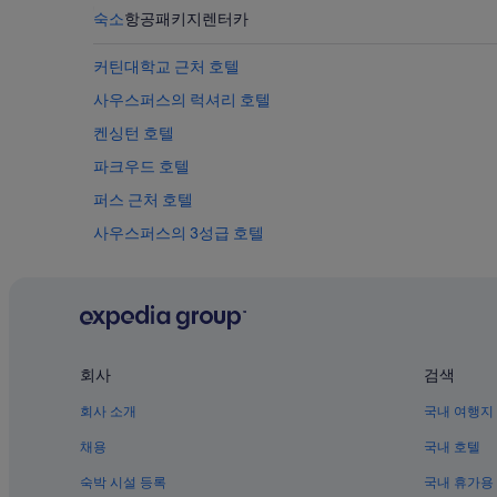
숙소
항공
패키지
렌터카
커틴대학교 근처 호텔
사우스퍼스의 럭셔리 호텔
켄싱턴 호텔
파크우드 호텔
퍼스 근처 호텔
사우스퍼스의 3성급 호텔
애플크로스 호텔
메이랜즈 호텔
퍼스의 수영장이 있는 호텔
퍼거슨 계곡의 게스트하우스
회사
검색
세인트 제임스의 3성급 호텔
회사 소개
국내 여행지
사우스퍼스의 4성급 호텔
채용
국내 호텔
벤틀리의 카지노 호텔
숙박 시설 등록
국내 휴가용