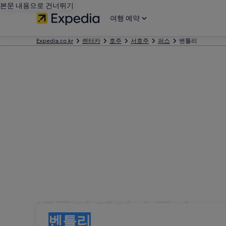
본문 내용으로 건너뛰기
여행 예약
Expedia.co.kr
렌터카
호주
서호주
퍼스
벤틀리
벤틀리 렌터카 특가
인수
인수
벤틀리