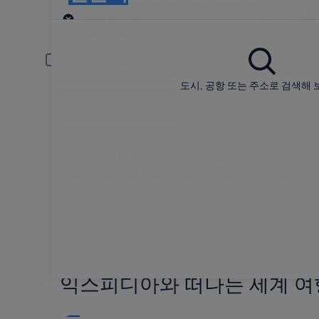
벤틀리의 렌터카 회사 검색 및 비교
인수
차량 인수일
차량
8월 20일
8월 
만 30세 미만 또는 70세 이상의 운전자
이 나이에 해당하는 운전자의 경우 추가 요금이 부과될 수 있습니다.
도시, 공항 또는 주소로 검색해 
검색
계획이 변경되어도 안심
많은/일부 렌터카를 위약금 없이 취소하실 수 있
어요.
익스피디아와 떠나는 세계 여