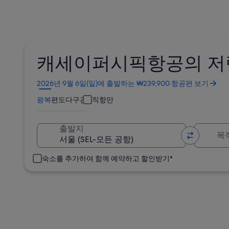
캐세이퍼시픽항공의 저
새
2026년 9월 6일(일)에 출발하는 ₩239,900 항공편 보기
창
왕복
편도
다구간
직항만
에
서
열
목
출발지
림
숙소를 추가하여 함께 예약하고 할인받기*