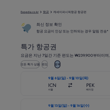
Expedia.co.kr
항공
캐세이퍼시픽항공 항공편
최신 정보 확인
항공 요금이 인상 또는 인하되는 경우 알림 전송*
특가 항공권
요금은 지난 7일간 기준 편도는 ₩239,900부터이며
모든 특가 상품
편도
왕복
캐세이퍼시픽항공 항공편 선택, 가는 항공편
9월 6일(일) - 9월 10일(목)
ICN
PEK
서울
베이징
캐세이퍼시픽항공 항공편 선택, 가는 항공편
9월 13일(일) - 9월 16일(수)