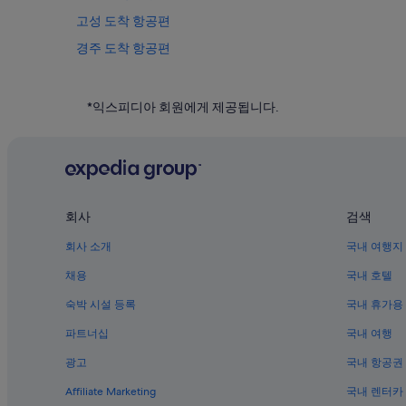
고성 도착 항공편
경주 도착 항공편
인천 도착 항공편
전주 도착 항공편
*익스피디아 회원에게 제공됩니다.
서귀포 도착 항공편
서울 도착 항공편
수원 도착 항공편
양양 도착 항공편
회사
검색
Cobra Aviation
회사 소개
국내 여행지
호주 도착 항공편
채용
국내 호텔
캐나다 도착 항공편
숙박 시설 등록
국내 휴가용
프랑스 도착 항공편
파트너십
국내 여행
인도 도착 항공편
광고
국내 항공권
이탈리아 도착 항공편
Affiliate Marketing
국내 렌터카
필리핀 도착 항공편