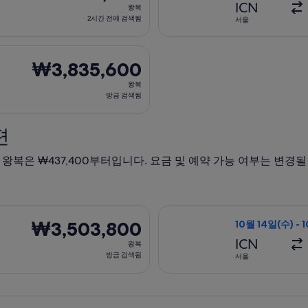
전
왕
ICN
왕복
에
복,
2시간 전에 검색됨
서울
검
2
색
시
은 10월 14일(수)에 서울 출발 오사카 도착, 오는 항공편은 10월 
됨
간
₩3,835,600
₩3,835,600
전
왕
왕복
에
복,
방금 검색됨
검
방
색
금
편
됨
검
색
, 왕복은 ₩437,400부터입니다. 요금 및 예약 가능 여부는 변경
됨
은 8월 13일(목)에 서울 출발 후쿠오카 도착, 오는 항공편은 8월 
캐세이퍼시픽항공 항
₩3,503,800
₩3,503,800
10월 14일(수) - 
왕
ICN
왕복
복,
방금 검색됨
서울
방
금
검