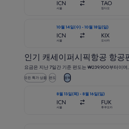
ICN
TAO
서울
칭다오
캐세이퍼시픽항공 항공편 선택, 가는 항공편
10월 14일(수) - 10월 18일(일)
ICN
KIX
서울
오사카
인기 캐세이퍼시픽항공 항공
요금은 지난 7일간 기준 편도는 ₩239,900부터이며
모든 특가 상품
편도
왕복
캐세이퍼시픽항공 항공편 선택, 가는 항공편
8월 13일(목) - 8월 16일(일)
ICN
FUK
서울
후쿠오카