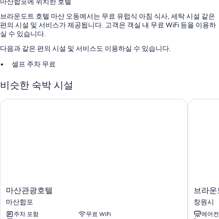
마산합포에 위치한 호텔
브라운도트 호텔 마산 오동에서는 무료 유럽식 아침 식사, 세탁 시설 같은
편의 시설 및 서비스가 제공됩니다. 고객은 객실 내 무료 WiFi 등을 이용하
실 수 있습니다.
다음과 같은 편의 시설 및 서비스도 이용하실 수 있습니다.
셀프 주차 무료
정수기, 커피/차(로비) 및 짐 보관
비슷한 숙박 시설
엘리베이터 및 24시간 운영 프런트 데스크
마산관광호텔
브라운도
객실 특징
브라운도트 호텔 마산 오동의 모든 객실에는 편안하고 여유로운 숙박을 위
해 바닥 난방, 에어컨 외에도 별도의 좌석 공간, 목욕가운 같은 특전이 준비
되어 있습니다.
또한, 다음과 같은 편의 시설 및 서비스를 모든 객실에서 이용하실 수 있습
니다.
무료 티백/인스턴트 커피 및 전기 주전자
마
브
마산관광호텔
브라운
샤워기/욕조 결합, 무료 세면용품 및 헤어드라이어
산
라
마산합포
창원시
평면 TV - 케이블 TV 채널 이용 가능
관
운
주차 포함
무료 WiFi
에어컨
광
도
바닥 난방, 별도의 좌석 공간 및 난방