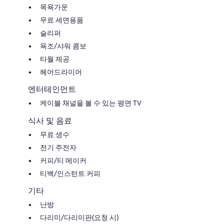
목욕가운
무료 세면용품
슬리퍼
욕조/샤워 콤보
타월 제공
헤어드라이어
엔터테인먼트
케이블 채널을 볼 수 있는 평면 TV
식사 및 음료
무료 생수
전기 주전자
커피/티 메이커
티백/인스턴트 커피
기타
난방
다리미/다리미판(요청 시)