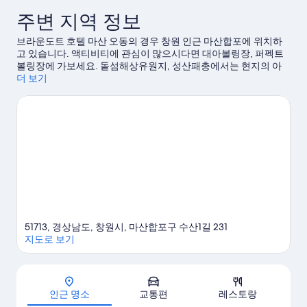
주변 지역 정보
브라운도트 호텔 마산 오동의 경우 창원 인근 마산합포에 위치하
고 있습니다. 액티비티에 관심이 많으시다면 대아볼링장, 퍼펙트
볼링장에 가보세요. 돝섬해상유원지, 성산패총에서는 현지의 아
름다운 자연을 만끽하실 수 있습니다. 각종 이벤트나 게임이 개최
더 보기
되는 마산종합운동장, 창원종합운동장도 놓치지 마세요.
창원 여
행 가이드 보기
51713, 경상남도, 창원시, 마산합포구 수산1길 231
지도로 보기
지도
인근 명소
교통편
레스토랑