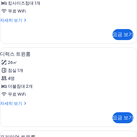
킹사이즈침대 1개
터
블
무료 WiFi
룸
스
자세히 보기
사
탠
진
다
요금 보기
드
모
더
두
블
디럭스 트윈룸 | 책상, 암막 커튼, 방음
디
3
룸
디럭스 트윈룸
보
럭
자
기
26㎡
세
스
히
침실 1개
트
보
4명
기
윈
더블침대 2개
룸
무료 WiFi
사
디
자세히 보기
진
럭
모
스
요금 보기
트
두
윈
보
룸
프리미엄 트윈룸 | 책상, 암막 커튼, 방
프
3
자