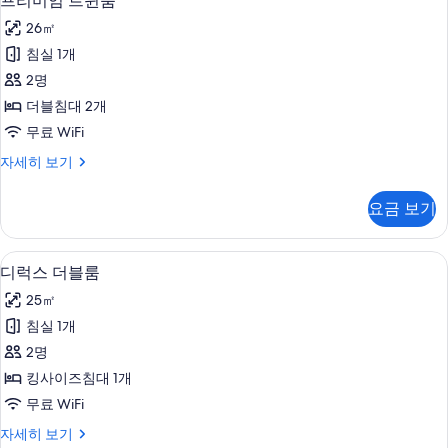
프리미엄 트윈룸
기
리
세
26㎡
히
미
보
침실 1개
엄
기
2명
트
더블침대 2개
윈
무료 WiFi
룸
프
자세히 보기
사
리
진
미
요금 보기
엄
모
트
두
윈
디럭스 더블룸 | 책상, 암막 커튼, 방음
디
3
룸
디럭스 더블룸
보
럭
자
기
25㎡
세
스
히
침실 1개
더
보
2명
기
블
킹사이즈침대 1개
룸
무료 WiFi
사
디
자세히 보기
진