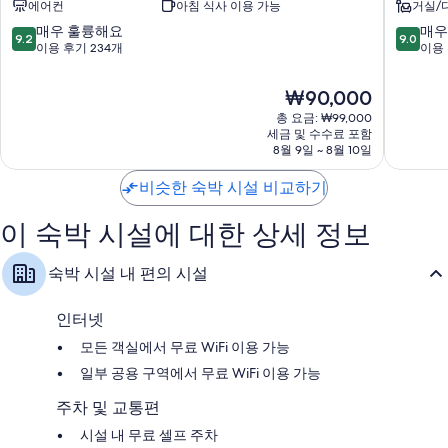
에어컨
아침 식사 이용 가능
거실/
호
트
텔
호
10
10
매우 훌륭해요
매우
9.2
9.0
마
텔
점
점
이용 후기 234개
이용 
산
마
만
만
합
산
점
점
현
₩90,000
포
양
중
중
재
총 요금: ₩99,000
덕
9.2
9.0
요
세금 및 수수료 포함
점
점,
점,
금
8월 9일 ~ 8월 10일
창
매
매
₩90,000
원
우
우
비슷한 숙박 시설 비교하기
시
훌
훌
륭
륭
이 숙박 시설에 대한 상세 정보
해
해
요,
요,
이
이
숙박 시설 내 편의 시설
용
용
후
후
기
기
인터넷
234
270
모든 객실에서 무료 WiFi 이용 가능
개
개
일부 공용 구역에서 무료 WiFi 이용 가능
주차 및 교통편
시설 내 무료 셀프 주차