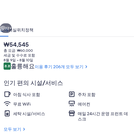
호
텔
이전
다음
마
32+
소개
객실
위치
정책
산
현
₩54,545
오
재
총 요금: ₩60,000
가
동
세금 및 수수료 포함
격
8월 9일 ~ 8월 10일
의
은
이
훌륭해요
8.8
이용 후기 206개 모두 보기
10점 만점 중 8.8점.
₩54,545
용
사
후
인기 편의 시설/서비스
기
진
디럭스 트윈룸 | 책상, 암막 커튼, 방음
갤
아침 식사 포함
주차 포함
러
무료 WiFi
에어컨
리
세탁 시설/서비스
매일 24시간 운영 프런트 데
스크
모두 보기