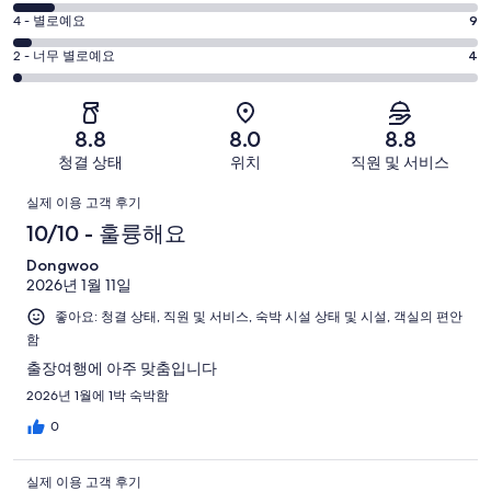
8
훌
점
평
-
4 - 별로예요
9
륭
6
좋
점
평
-
2 - 너무 별로예요
4
해
아
4
괜
점
요.
-
요.
찮
2
206
별
206
-
아
개
8.8
8.0
8.8
로
개
너
요.
이
청결 상태
위치
직원 및 서비스
예
이
무
206
용
요.
용
이
별
개
후
실제 이용 고객 후기
206
후
로
이
기
용
10/10 - 훌륭해요
개
기
예
용
중
이
중
후
Dongwoo
요.
후
113
용
62
2026년 1월 11일
206
기
기
개
후
개
개
좋아요: 청결 상태, 직원 및 서비스, 숙박 시설 상태 및 시설, 객실의 편안
중
기
함
이
18
중
용
개
출장여행에 아주 맞춤입니다
9
후
2026년 1월에 1박 숙박함
개
기
0
중
4
실제 이용 고객 후기
개