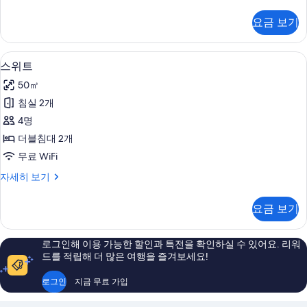
럭
모
스
요금 보기
더
두
블
보
룸
스위트 | 책상, 암막 커튼, 방음 설비, 
스
4
자
스위트
기
위
세
50㎡
히
트
보
침실 2개
사
기
4명
진
더블침대 2개
모
무료 WiFi
두
스
자세히 보기
보
위
기
트
요금 보기
자
세
히
로그인해 이용 가능한 할인과 특전을 확인하실 수 있어요. 리워
보
드를 적립해 더 많은 여행을 즐겨보세요!
기
로그인
지금 무료 가입