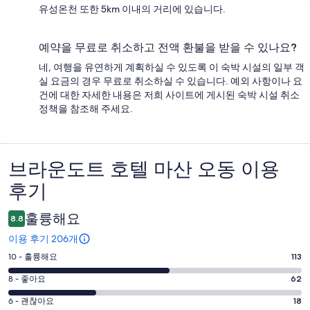
유성온천 또한 5km 이내의 거리에 있습니다.
예약을 무료로 취소하고 전액 환불을 받을 수 있나요?
네, 여행을 유연하게 계획하실 수 있도록 이 숙박 시설의 일부 객
실 요금의 경우 무료로 취소하실 수 있습니다. 예외 사항이나 요
건에 대한 자세한 내용은 저희 사이트에 게시된 숙박 시설 취소
정책을 참조해 주세요.
브라운도트 호텔 마산 오동 이용
이
후기
용
후
훌륭해요
8.8
기
이용 후기 206개
평
10 - 훌륭해요
113
점
평
8 - 좋아요
62
10
점
평
-
6 - 괜찮아요
18