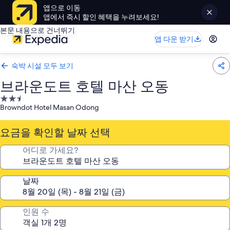
앱으로 이동
앱에서 즉시 할인 혜택을 누려보세요!
본문 내용으로 건너뛰기
앱 다운 받기
숙박 시설 모두 보기
브라운도트 호텔 마산 오동
2.5
Browndot Hotel Masan Odong
성
급
요금을 확인할 날짜 선택
숙
박
어디로 가세요?
시
설
날짜
인원 수