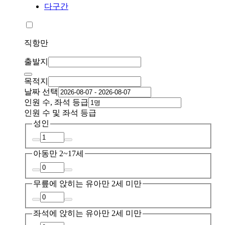
다구간
직항만
출발지
목적지
날짜 선택
인원 수, 좌석 등급
인원 수 및 좌석 등급
성인
아동
만 2~17세
무릎에 앉히는 유아
만 2세 미만
좌석에 앉히는 유아
만 2세 미만