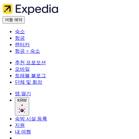
여행 예약
숙소
항공
렌터카
항공 + 숙소
추천 프로모션
모바일
트래블 블로그
단체 및 회의
앱 열기
KRW
•
숙박 시설 등록
지원
내 여행