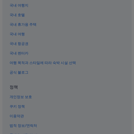
국내 여행지
청담역의 인/여관
국내 호텔
삼성동의 사우나가 있는 호텔
국내 휴가용 주택
청담동의 2성급 호텔
국내 여행
강남구의 반려동물 동반 가능 호텔
성수동 호텔
국내 항공권
강남구의 부티크 호텔
국내 렌터카
봉은사역 근처 호텔
여행 목적과 스타일에 따라 숙박 시설 선택
청담역의 캡슐 호텔
공식 블로그
강남구청역의 모텔
정책
세븐럭 카지노 강남점 근처 호텔
개인정보 보호
청담동의 비즈니스 호텔
강남구의 Oakwood 호텔
쿠키 정책
청담동의 Fraser 호텔
이용약관
청담동의 허니문 리조트 및 호텔
법적 정보/연락처
강남구 호텔