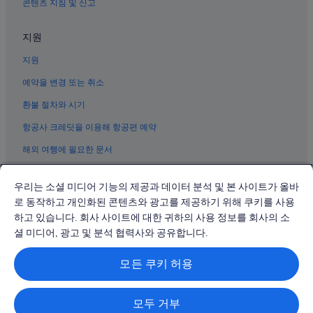
콘텐츠 지침 및 신고
강남구청역 근처 호텔
지원
강남구의 MOXY 호텔
지원
논현2동 호텔
삼성동의 5성급 호텔
예약을 변경 또는 취소
강남구의 바닷가 호텔
환불 절차와 시기
호림 미술관 근처 호텔
항공사 크레딧을 이용해 항공편 예약
청담동의 WiFi 제공 호텔
해외 여행에 필요한 문서
강남구의 발코니가 있는 호텔
우리는 소셜 미디어 기능의 제공과 데이터 분석 및 본 사이트가 올바
강남구의 전자레인지 구비 호텔
로 동작하고 개인화된 콘텐츠와 광고를 제공하기 위해 쿠키를 사용
청담동의 Marriott Hotels & Resorts
하고 있습니다. 회사 사이트에 대한 귀하의 사용 정보를 회사의 소
© 2026 Expedia, Inc., Expedia Group 계열사. All rights reserved.
삼성동의 골프 호텔
Expedia 및 비행기 로고는 Expedia, Inc.의 상표 또는 등록 상표입니다.
셜 미디어, 광고 및 분석 협력사와 공유합니다.
분쟁 해결: 전화: 02-3480-0118, 이메일: travel@support.expedia.co.kr
강남구의 카지노 호텔
트래블파트너익스체인지코리아 주식회사. 사업자등록번호: 821-88-01025
모든 쿠키 허용
익스피디아트래블코리아 주식회사, 서울특별시 종로구 종로5길 7(청진동).
논현동 호텔
사업자등록번호: 724-86-00245.
관광사업자등록번호: 제2016-000008호, 통신판매업신고번호: 2015-서울
강남구의 사우나가 있는 호텔
종로-1091, 대표이사: 정경륜
모두 거부