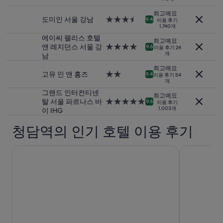
대
성
2
하
급
최고예요
명
지
숙
도미인 서울 강남
3.5
9.4
이용 후기
1
않
1,740개
박
성
박
는
시
급
에이씨 팰리스 호텔
최고예요
기
게
설
숙
앤 레지던스 서울 강
4.0
9.6
이용 후기 24
준
좋
개
박
남
성
최
음
시
급
최고예요
저
.
설
숙
고유 인 앤 홈즈
2.0
9.4
이용 후기 54
가
객
개
박
성
입
실
시
급
그랜드 인터컨티넨
최고예요
니
과
설
숙
탈 서울 파르나스 바
5.0
9.6
이용 후기
다.
객
1,003개
박
이 IHG
성
요
실
시
급
금
사
청담역의 인기 호텔 이용 후기
설
숙
과
이
박
예
의
시
서울신라호텔
신라스테이 
약
방
설
가
음
능
이
여
한
부
정
는
돼
변
있
경
어
될