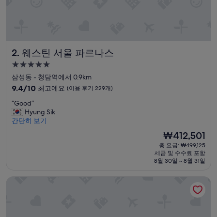
웨스틴 서울 파르나스
2. 웨스틴 서울 파르나스
5.0
성
삼성동 - 청담역에서 0.9km
급
10
9.4/10
최고예요
(이용 후기 229개)
숙
점
“
“Good”
만
박
G
Hyung Sik
점
시
o
간단히 보기
중
설
o
9.4
현
₩412,501
d
점,
재
총 요금: ₩499,125
”
최
요
세금 및 수수료 포함
고
금
8월 30일 ~ 8월 31일
예
₩412,501
요,
그랜드 머큐어 임피리얼 팰리스 서울 강남
(이
용
후
기