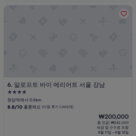
₩412,500
점,
알로프트 바이 메리어트 서울 강남
최
고
예
요,
(이
용
후
기
1,003
개)
알로프트 바이 메리어트 서울 강남
6. 알로프트 바이 메리어트 서울 강남
4.0
성
청담역에서 0.6km
급
10
8.8/10
훌륭해요
(이용 후기 1,002개)
숙
점
현
₩200,000
만
박
재
점
총 요금: ₩242,000
시
요
세금 및 수수료 포함
중
설
금
8월 17일 ~ 8월 18일
8.8