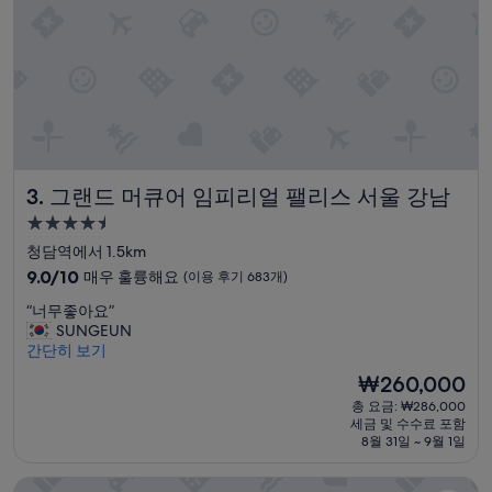
229
개)
그랜드 머큐어 임피리얼 팰리스 서울 강남
3. 그랜드 머큐어 임피리얼 팰리스 서울 강남
4.5
성
청담역에서 1.5km
급
10
9.0/10
매우 훌륭해요
(이용 후기 683개)
숙
점
“
“너무좋아요”
만
박
너
SUNGEUN
점
시
무
간단히 보기
중
설
좋
9.0
현
₩260,000
아
점,
재
총 요금: ₩286,000
요
매
요
세금 및 수수료 포함
”
우
금
8월 31일 ~ 9월 1일
훌
₩260,000
륭
호텔 리베라
해