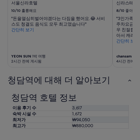
옆
서울신라호텔
신라스테이 
수
객
있
10/10
훌륭해요
8/10
좋아요
실
으
소
"돈을열심히벌어야겠다는 다짐을 했어요.😂 서비
"3인가족이
며,
음
스도 청결도 음식도 모두 최고였습니다"
주차요금 5
추
이
간단히 보기
우 친절합니
가
들
아서 캐리어
약
릴
간단히 보기
관
수
이
있
적
YEON SUN
1박 여행
chansam
1박
음
용
2시간 전에 게시됨
4시간 전에 
”
될
수
청담역에 대해 더 알아보기
있
습
니
다.
청담역 호텔 정보
이용 후기 수
3,617
숙박 시설 수
1,672
최저가
₩94,050
최고가
₩880,000