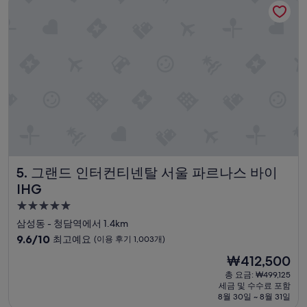
우
좋
아
요,
(이
용
후
기
1,006
개)
그랜드 인터컨티넨탈 서울 파르나스 바이 IHG
5. 그랜드 인터컨티넨탈 서울 파르나스 바이
IHG
5.0
성
삼성동 - 청담역에서 1.4km
급
10
9.6/10
최고예요
(이용 후기 1,003개)
숙
점
현
₩412,500
만
박
재
점
총 요금: ₩499,125
시
요
세금 및 수수료 포함
중
설
금
8월 30일 ~ 8월 31일
9.6