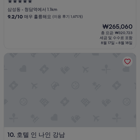
5.0
하
성
삼성동 - 청담역에서 1.1km
고
급
10
고
9.2/10
매우 훌륭해요
(이용 후기 1,671개)
숙
점
객
현
₩265,060
만
에
박
재
점
대
총 요금: ₩320,723
시
요
세금 및 수수료 포함
중
한
설
금
8월 17일 ~ 8월 18일
9.2
응
₩265,060
점,
대
호텔 인 나인 강남
매
가
우
탁
훌
월
륭
함
해
.
요,
투
(이
숙
용
시
후
침
기
대
1,671
와
개)
담
요
가
호텔 인 나인 강남
10. 호텔 인 나인 강남
푹
신