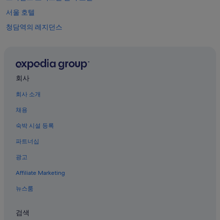
서울 호텔
청담역의 레지던스
봉은사역의 아파트식 호텔
도산공원 근처 호텔
강남구의 가족 여행 호텔
회사
코엑스 근처 호텔
회사 소개
강남구의 웨딩 호텔
채용
청담역의 개인 별장
숙박 시설 등록
강남구의 금연 호텔
파트너십
삼성동 호텔
광고
강남구의 4성급 호텔
Affiliate Marketing
삼성2동 호텔
청담역의 호스텔
뉴스룸
강남구의 주차 가능 호텔
검색
청담역의 모텔