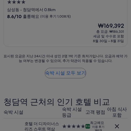
4.0
해
성
삼성동 - 청담역에서 0.8km
서
급
좋
10
8.6/10
훌륭해요
(이용 후기 1,008개)
았
숙
점
현
₩169,392
음
만
박
재
.
점
총 요금: ₩186,331
시
요
단
세금 및 수수료 포함
중
설
금
8월 30일 ~ 8월 31일
점
8.6
₩169,392
:
점,
3
훌
표
표시된 요금은 지난 24시간 이내 성인 2명 1박 기준 최저가입니다. 요금과 예약 가
인
륭
능 여부는 변경될 수 있으며, 추가 약관이 적용될 수 있습니다.
시
이
해
된
상
요,
요
숙박 시설 모두 보기
투
(이
금
숙
용
은
시
후
지
뷰
기
난
에
1,008
24
청담역 근처의 인기 호텔 비교
대
개)
시
한
간
숙박 시설
아침 식사
전
숙박 시설
고객 평점
이
등급
포함
망
내
은
최고예요
호텔 더 디자이너스
성
기
5.0
9.6
이용 후기
리즈 스위트 역삼
인
146개