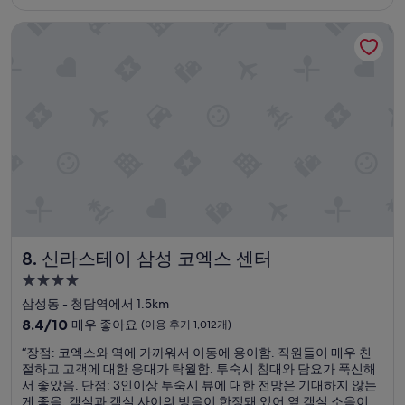
₩262,510
점,
신라스테이 삼성 코엑스 센터
훌
륭
해
요,
(이
용
후
기
826
개)
신라스테이 삼성 코엑스 센터
8. 신라스테이 삼성 코엑스 센터
4.0
성
삼성동 - 청담역에서 1.5km
급
10
8.4/10
매우 좋아요
(이용 후기 1,012개)
숙
점
“
“장점: 코엑스와 역에 가까워서 이동에 용이함. 직원들이 매우 친
만
박
장
절하고 고객에 대한 응대가 탁월함. 투숙시 침대와 담요가 푹신해
점
시
점
서 좋았음. 단점: 3인이상 투숙시 뷰에 대한 전망은 기대하지 않는
중
설
:
게 좋음. 객실과 객실 사이의 방음이 한정돼 있어 옆 객실 소음이
8.4