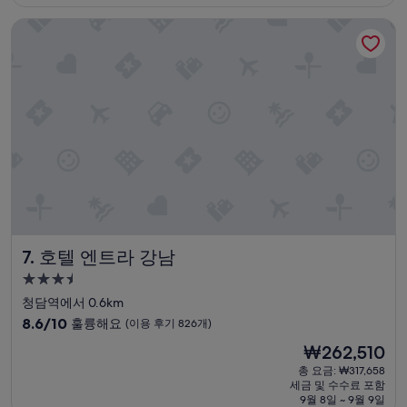
₩200,000
점,
호텔 엔트라 강남
훌
륭
해
요,
(이
용
후
기
1,002
개)
호텔 엔트라 강남
7. 호텔 엔트라 강남
3.5
성
청담역에서 0.6km
급
10
8.6/10
훌륭해요
(이용 후기 826개)
숙
점
현
₩262,510
만
박
재
점
총 요금: ₩317,658
시
요
세금 및 수수료 포함
중
설
금
9월 8일 ~ 9월 9일
8.6