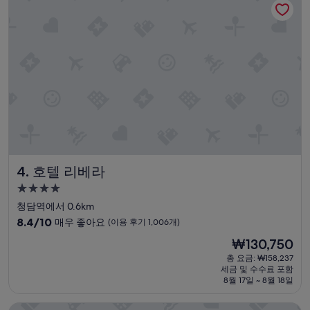
요,
(이
용
후
기
683
개)
호텔 리베라
4. 호텔 리베라
4.0
성
청담역에서 0.6km
급
10
8.4/10
매우 좋아요
(이용 후기 1,006개)
숙
점
현
₩130,750
만
박
재
점
총 요금: ₩158,237
시
요
세금 및 수수료 포함
중
설
금
8월 17일 ~ 8월 18일
8.4
₩130,750
점,
그랜드 인터컨티넨탈 서울 파르나스 바이 IHG
매