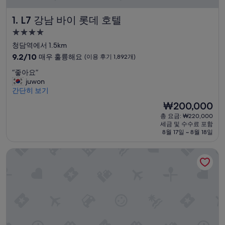
L7 강남 바이 롯데 호텔
1. L7 강남 바이 롯데 호텔
4.0
성
청담역에서 1.5km
급
10
9.2/10
매우 훌륭해요
(이용 후기 1,892개)
숙
점
“
“좋아요”
만
박
좋
juwon
점
시
아
간단히 보기
중
설
요
9.2
현
₩200,000
”
점,
재
총 요금: ₩220,000
매
요
세금 및 수수료 포함
우
금
8월 17일 ~ 8월 18일
훌
₩200,000
륭
웨스틴 서울 파르나스
해
요,
(이
용
후
기
1,892
개)