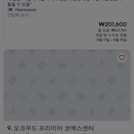
코
들릴 수 있음”
점,
엑
Hyeonsoon
매
스
간단히 보기
우
와
좋
현
₩201,600
역
아
재
총 요금: ₩221,760
에
요,
요
세금 및 수수료 포함
가
(이
금
8월 17일 ~ 8월 18일
까
용
₩201,600
워
후
오크우드 프리미어 코엑스센터
서
기
이
1,012
동
개)
에
용
이
함
.
직
원
들
이
매
우
오크우드 프리미어 코엑스센터
9. 오크우드 프리미어 코엑스센터
친
절