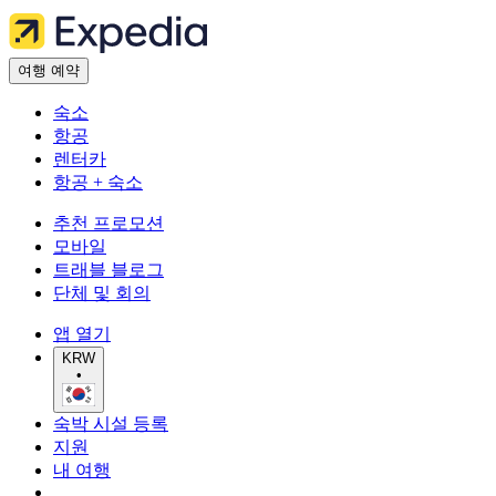
여행 예약
숙소
항공
렌터카
항공 + 숙소
추천 프로모션
모바일
트래블 블로그
단체 및 회의
앱 열기
KRW
•
숙박 시설 등록
지원
내 여행