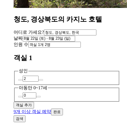
청도, 경상북도의 카지노 호텔
어디로 가세요?
날짜
인원 수
객실 1
성인
아동
만 0~17세
객실 추가
9개 이상 객실 예약
완료
검색