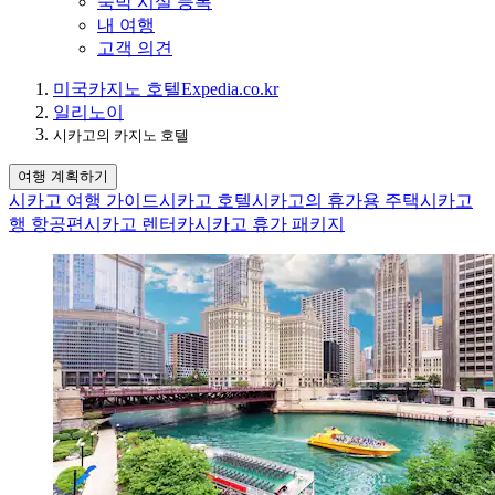
숙박 시설 등록
내 여행
고객 의견
미국
카지노 호텔
Expedia.co.kr
일리노이
시카고의 카지노 호텔
여행 계획하기
시카고 여행 가이드
시카고 호텔
시카고의 휴가용 주택
시카고
행 항공편
시카고 렌터카
시카고 휴가 패키지