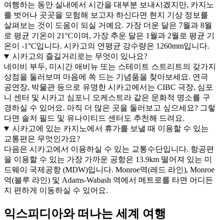
여행하는 동안 실내에서 시간을 대부분 보내시겠지만, 카지노
를 벗어나 곳곳을 모험해 보고자 하신다면 현지 기상 정보를
살펴보는 것이 도움이 되실 거예요. 가장 더운 달은 7월과 8월
로 평균 기온이 21°C이며, 가장 추운 달은 1월과 2월로 평균 기
온이 -1°C입니다. 시카고의 연평균 강수량은 1260mm입니다.
시카고의 즐길거리로는 무엇이 있나요?
네이비 부두, 미시간 애비뉴 또는 스테이트 스트리트의 갖가지
상점을 둘러보며 마음에 쏙 드는 기념품을 찾아보세요. 연극
공연장, 박물관 등으로 유명한 시카고에서는 CIBC 극장, 심포
니 센터 및 시카고 심포니 오케스트라 같은 문화적 명소를 구
경하실 수 있어요. 아직 더 많은 곳을 둘러보고 싶으세요? 그렇
다면 솔저 필드 및 유나이티드 센터도 추천해 드려요.
시카고에 있는 카지노에서 휴가를 보낼 때 이용할 수 있는
교통편은 무엇인가요?
다음은 시카고에서 이용하실 수 있는 교통수단입니다. 항공편
을 이용할 수 있는 가장 가까운 공항은 13.9km 떨어져 있는 미
드웨이 국제공항 (MDW)입니다. Monroe역(레드 라인), Monroe
역(블루 라인) 및 Adams-Wabash 역에서 메트로를 타면 어디든
지 편하게 이동하실 수 있어요.
익스피디아와 떠나는 세계 여행