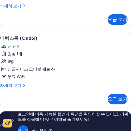
(Ondol)
스
자세히 보기
사
탠
진
다
요금 보기
드
모
룸
두
(Ondol)
디럭스룸 (Ondol) | 암막 커튼, 무료 WiF
디
12
자
보
디럭스룸 (Ondol)
럭
세
기
산 전망
히
스
보
침실 1개
룸
기
8명
(Ondol)
싱글사이즈 요이불 세트 6개
사
무료 WiFi
진
디
자세히 보기
모
럭
두
스
요금 보기
룸
보
(Ondol)
기
자
로그인해 이용 가능한 할인과 특전을 확인하실 수 있어요. 리워
세
드를 적립해 더 많은 여행을 즐겨보세요!
히
보
로그인
지금 무료 가입