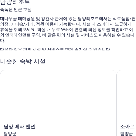
담양리조트
죽녹원 인근 호텔
대나무골 테마공원 및 강천사 근처에 있는 담양리조트에서는 식료품점/편
의점, 커피숍/카페, 정원 이용이 가능합니다. 시설 내 스파에서 느긋하게
휴식을 취해보세요. 객실 내 무료 WiFi에 연결해 최신 정보를 확인하고 야
외 엔터테인먼트 구역, 바 같은 편의 시설 및 서비스도 이용하실 수 있습니
다.
다음과 같은 편의 시설 및 서비스도 함께 즐기실 수 있습니다.
시즌별 운영 야외 수영장
비슷한 숙박 시설
셀프 주차 무료
담양 메타 펜션
소아르 
현지식 아침 식사(요금 별도), TV(로비) 및 바비큐 그릴
기념품점, 짐 보관 및 엘리베이터
객실 특징
담양리조트의 모든 객실에는 특별한 숙박 경험을 위해 에어컨 외에도 무료
WiFi, 무료 생수 같은 편의 시설 및 서비스도 준비되어 있습니다.
이 밖에 다음과 같은 편의 시설 및 서비스를 이용하실 수 있습니다.
담
소
담양 메타 펜션
소아르
무료 티백/인스턴트 커피 및 전기 주전자
양
아
담양군
담양군
비데, 샤워기/욕조 결합 및 무료 세면용품