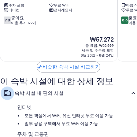
메
르
주차 포함
무료 WiFi
아침 
타
호
LED TV - 케이블 TV 채널 이용 가능
에어컨
전자레인지
무료 W
펜
텔
난방, 하우스키핑 서비스(매일) 및 전기 어댑터/충전기
션
담
10
10
좋아요
훌륭
7.8
8.6
담
양
점
점
이용 후기 172개
이용 
양
군
만
만
군
점
점
현
₩57,272
중
중
재
7.8
8.6
총 요금: ₩62,999
요
점,
점,
세금 및 수수료 포함
금
8월 23일 ~ 8월 24일
좋
훌
₩57,272
아
륭
비슷한 숙박 시설 비교하기
요,
해
이
요,
용
이
이 숙박 시설에 대한 상세 정보
후
용
기
후
숙박 시설 내 편의 시설
172
기
개
273
개
인터넷
모든 객실에서 WiFi, 유선 인터넷 무료 이용 가능
일부 공용 구역에서 무료 WiFi 이용 가능
주차 및 교통편