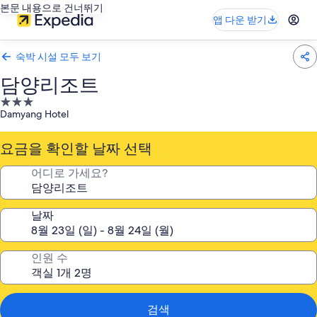
본문 내용으로 건너뛰기
앱 다운 받기
숙박 시설 모두 보기
담양리조트
3.0
Damyang Hotel
성
급
요금을 확인할 날짜 선택
숙
박
어디로 가세요?
시
설
날짜
인원 수
검색