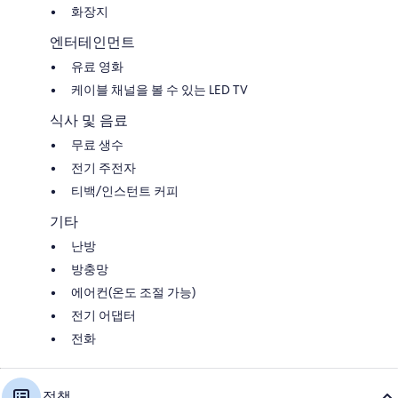
화장지
엔터테인먼트
유료 영화
케이블 채널을 볼 수 있는 LED TV
식사 및 음료
무료 생수
전기 주전자
티백/인스턴트 커피
기타
난방
방충망
에어컨(온도 조절 가능)
전기 어댑터
전화
정책