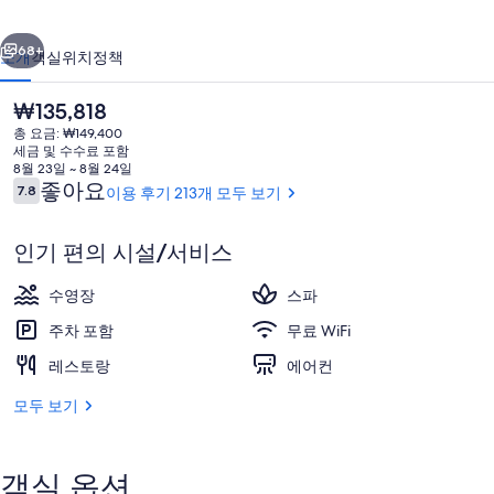
사
이전
다음
진
68+
소개
객실
위치
정책
갤
현
₩135,818
러
재
총 요금: ₩149,400
가
리
세금 및 수수료 포함
격
8월 23일 ~ 8월 24일
은
이
좋아요
7.8
이용 후기 213개 모두 보기
10점 만점 중 7.8점.
₩135,818
용
후
인기 편의 시설/서비스
기
숙박 시설 정면
수영장
스파
주차 포함
무료 WiFi
레스토랑
에어컨
모두 보기
객실 옵션