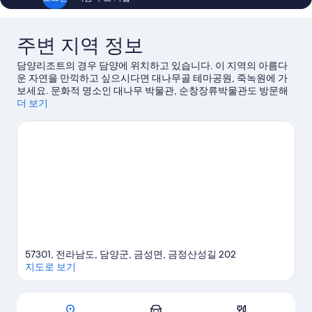
기
주변 지역 정보
담양리조트의 경우 담양에 위치하고 있습니다. 이 지역의 아름다
운 자연을 만끽하고 싶으시다면 대나무골 테마공원, 죽녹원에 가
보세요. 문화적 명소인 대나무 박물관, 순창장류박물관도 방문해
볼 만합니다. 관방제림, 강천사도 가볼 만한 명소로 추천해 드려요.
더 보기
담양 여행 가이드 보기
57301, 전라남도, 담양군, 금성면, 금정산성길 202
지도로 보기
지도