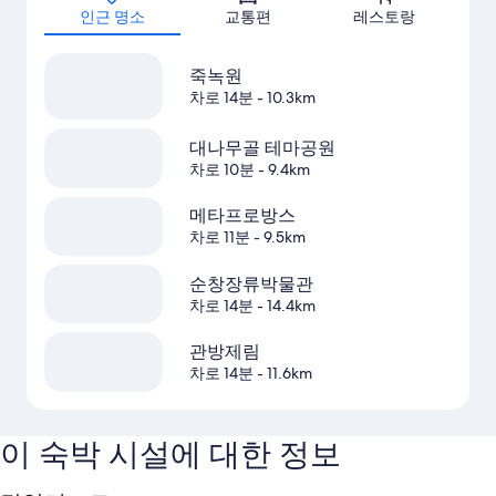
인근 명소
교통편
레스토랑
죽녹원
차로 14분
- 10.3km
대나무골 테마공원
차로 10분
- 9.4km
메타프로방스
차로 11분
- 9.5km
순창장류박물관
차로 14분
- 14.4km
관방제림
차로 14분
- 11.6km
이 숙박 시설에 대한 정보