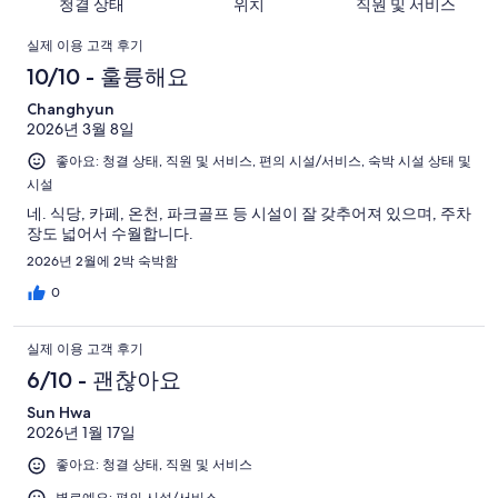
청결 상태
위치
직원 및 서비스
예
이
무
213
용
요.
용
이
별
개
후
실제 이용 고객 후기
213
후
로
이
기
용
10/10 - 훌륭해요
개
기
예
용
중
이
중
후
Changhyun
요.
후
78
용
72
2026년 3월 8일
213
기
기
개
후
개
개
좋아요: 청결 상태, 직원 및 서비스, 편의 시설/서비스, 숙박 시설 상태 및
중
기
시설
이
33
중
용
개
네. 식당, 카페, 온천, 파크골프 등 시설이 잘 갖추어져 있으며, 주차
14
장도 넓어서 수월합니다.
후
개
기
2026년 2월에 2박 숙박함
중
0
16
개
실제 이용 고객 후기
6/10 - 괜찮아요
Sun Hwa
2026년 1월 17일
좋아요: 청결 상태, 직원 및 서비스
별로예요: 편의 시설/서비스