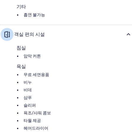
기타
흡연 불가능
객실 편의 시설
침실
암막 커튼
욕실
무료 세면용품
비누
비데
샴푸
슬리퍼
욕조/샤워 콤보
타월 제공
헤어드라이어