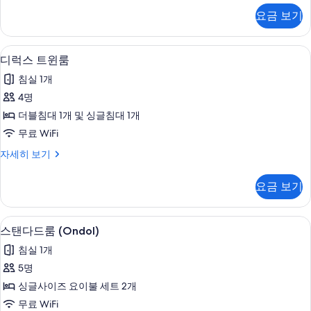
사
다
요금 보기
드
진
트
모
윈
디럭스 트윈룸 | 암막 커튼, 무료 WiFi
디
21
룸
디럭스 트윈룸
두
럭
자
보
침실 1개
세
스
히
기
4명
트
보
더블침대 1개 및 싱글침대 1개
기
윈
무료 WiFi
룸
디
자세히 보기
사
럭
진
스
요금 보기
트
모
윈
두
룸
스탠다드룸 (Ondol) | 암막 커튼, 무료 Wi
스
6
자
스탠다드룸 (Ondol)
보
탠
세
기
침실 1개
히
다
보
5명
드
기
싱글사이즈 요이불 세트 2개
룸
무료 WiFi