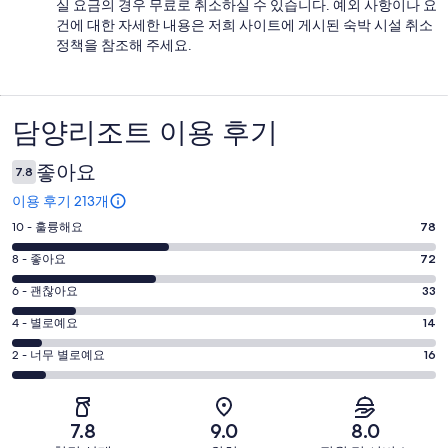
실 요금의 경우 무료로 취소하실 수 있습니다. 예외 사항이나 요
건에 대한 자세한 내용은 저희 사이트에 게시된 숙박 시설 취소
정책을 참조해 주세요.
담양리조트 이용 후기
이
용
좋아요
7.8
후
이용 후기 213개
기
평
10 - 훌륭해요
78
점
평
8 - 좋아요
72
10
점
평
-
6 - 괜찮아요
33
8
훌
점
평
-
4 - 별로예요
14
륭
6
좋
점
평
-
2 - 너무 별로예요
16
해
아
4
괜
점
요.
-
요.
찮
2
213
별
213
-
아
개
7.8
9.0
8.0
로
개
너
요.
이