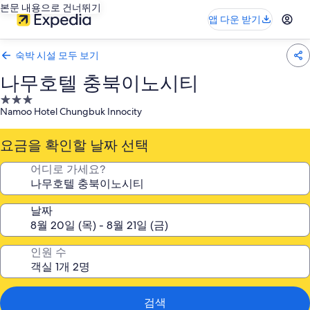
본문 내용으로 건너뛰기
앱 다운 받기
숙박 시설 모두 보기
나무호텔 충북이노시티
3.0
Namoo Hotel Chungbuk Innocity
성
급
요금을 확인할 날짜 선택
숙
박
어디로 가세요?
시
설
날짜
인원 수
검색