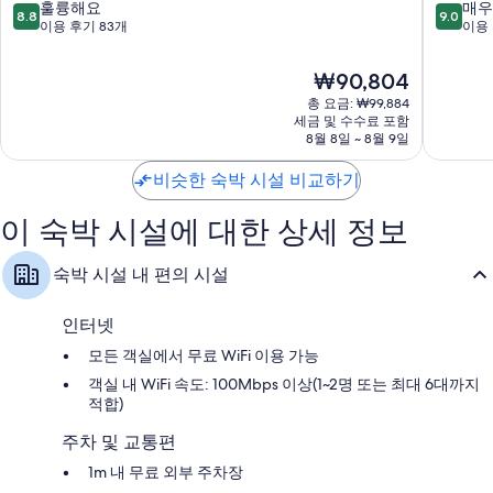
성
트
10
10
훌륭해요
매우
8.8
9.0
군
증
점
점
이용 후기 83개
이용 
평
만
만
군
점
점
현
₩90,804
중
중
재
총 요금: ₩99,884
8.8
9.0
요
세금 및 수수료 포함
점,
점,
금
8월 8일 ~ 8월 9일
훌
매
₩90,804
륭
우
비슷한 숙박 시설 비교하기
해
훌
요,
륭
이 숙박 시설에 대한 상세 정보
이
해
용
요,
후
이
숙박 시설 내 편의 시설
기
용
83
후
개
기
인터넷
30
모든 객실에서 무료 WiFi 이용 가능
개
객실 내 WiFi 속도: 100Mbps 이상(1~2명 또는 최대 6대까지
적합)
주차 및 교통편
1m 내 무료 외부 주차장