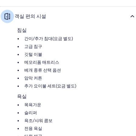
객실 편의 시설
침실
간이/추가 침대(요금 별도)
고급 침구
깃털 이불
메모리폼 매트리스
베개 종류 선택 옵션
암막 커튼
추가 요이불 세트(요금 별도)
욕실
목욕가운
슬리퍼
욕조/샤워 콤보
전용 욕실