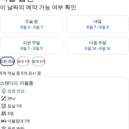
이 날짜의 예약 가능 여부 확인
오늘 밤 예약 가능 여부 확인, 8월 6 - 8월 7
내일 예약 가능 여부 확인, 8월 7 
오늘 밤
내일
8월 6 - 8월 7
8월 7 - 8월 8
이번 주말 예약 가능 여부 확인, 8월 7 - 8월 9
다음 주말 예약 가능 여부 확인, 8월
이번 주말
다음 주말
8월 7 - 8월 9
8월 14 - 8월 16
객
모든 객실
침대 1개
침대 2개
실
에
5개 객실 중 5개 표시 중
사
스탠다드 더블룸 | 고급 침구, 오리/거위
스
7
스탠다드 더블룸
용
탠
가
정원 전망
다
능
39㎡
드
한
침실 1개
더
필
2명
터
블
더블침대 1개
룸
무료 WiFi