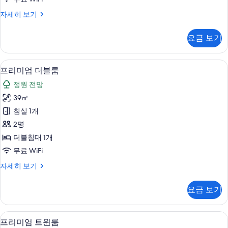
사
스
자세히 보기
진
탠
모
다
요금 보기
드
두
더
보
블
프리미엄 더블룸 | 고급 침구, 오리/거위
프
6
룸
프리미엄 더블룸
기
리
자
정원 전망
세
미
히
39㎡
엄
보
침실 1개
기
더
2명
블
더블침대 1개
룸
무료 WiFi
사
프
자세히 보기
진
리
모
미
요금 보기
엄
두
더
보
블
프리미엄 트윈룸 | 고급 침구, 오리/거위
프
4
룸
프리미엄 트윈룸
기