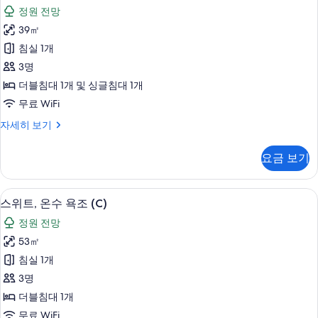
리
자
정원 전망
세
미
히
39㎡
엄
보
침실 1개
기
트
3명
윈
더블침대 1개 및 싱글침대 1개
룸
무료 WiFi
사
프
자세히 보기
진
리
모
미
요금 보기
엄
두
트
보
윈
스위트, 온수 욕조 (C) | 고급 침구, 오
스
5
룸
스위트, 온수 욕조 (C)
기
위
자
정원 전망
세
트,
히
53㎡
온
보
침실 1개
기
수
3명
욕
더블침대 1개
조
무료 WiFi