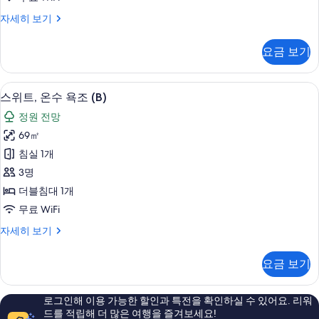
(C)
스
자세히 보기
사
위
진
트,
요금 보기
온
모
수
두
욕
스위트, 온수 욕조 (B) | 테라스/파티오
스
5
조
보
스위트, 온수 욕조 (B)
위
(C)
기
정원 전망
자
트,
세
69㎡
온
히
침실 1개
보
수
기
3명
욕
더블침대 1개
조
무료 WiFi
(B)
스
자세히 보기
사
위
진
트,
요금 보기
온
모
수
두
욕
로그인해 이용 가능한 할인과 특전을 확인하실 수 있어요. 리워
조
보
드를 적립해 더 많은 여행을 즐겨보세요!