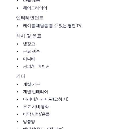
타월 제공
헤어드라이어
엔터테인먼트
케이블 채널을 볼 수 있는 평면 TV
식사 및 음료
냉장고
무료 생수
미니바
커피/티 메이커
기타
개별 가구
개별 인테리어
다리미/다리미판(요청 시)
무료 시내 통화
바닥 난방/온돌
방충망
에어컨(온도 조절 가능)