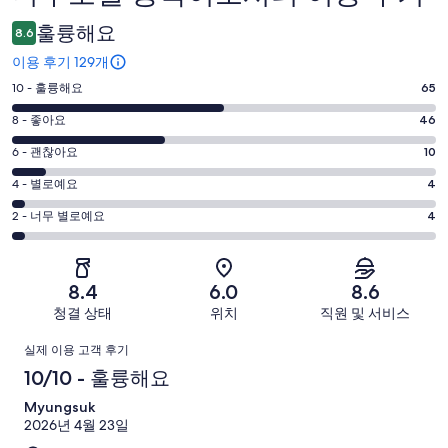
용
훌륭해요
8.6
후
이용 후기 129개
기
평
10 - 훌륭해요
65
점
평
8 - 좋아요
46
10
점
평
-
6 - 괜찮아요
10
8
훌
점
평
-
4 - 별로예요
4
륭
6
좋
점
평
-
2 - 너무 별로예요
4
해
아
4
괜
점
요.
-
요.
찮
2
129
별
129
-
아
개
8.4
6.0
8.6
로
개
너
요.
이
청결 상태
위치
직원 및 서비스
예
이
무
129
용
요.
용
이
별
개
후
실제 이용 고객 후기
129
후
로
이
기
용
10/10 - 훌륭해요
개
기
예
용
중
이
중
후
Myungsuk
요.
후
65
용
46
2026년 4월 23일
129
기
기
개
후
개