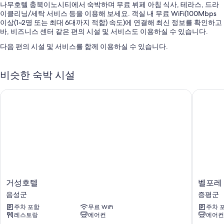
나무호텔 충북이노시티에서 숙박하며 무료 뷔페 아침 식사, 테라스, 드라
이클리닝/세탁 서비스 등을 이용해 보세요. 객실 내 무료 WiFi(100Mbps
이상(1~2명 또는 최대 6대까지 적합) 속도)에 연결해 최신 정보를 확인하고
바, 비즈니스 센터 같은 편의 시설 및 서비스도 이용하실 수 있습니다.
다음 편의 시설 및 서비스를 함께 이용하실 수 있습니다.
셀프 주차 무료
비슷한 숙박 시설
왕복 공항 셔틀(요금 별도), 인근 실내 수영장 및 간편 체크아웃
귀중품 보관함(프런트 데스크), 1개 회의실 및 짐 보관
거성호텔
벨포레 
객실 특징
모든 객실은 각각 다른 가구가 비치된 형태로 되어 있으며, 편안하고 여유
로운 숙박을 위해 고급 침구, 바닥 난방 외에도 베개 종류 선택 옵션, 에어
컨 같은 정성이 담긴 편의 시설 및 서비스가 갖춰져 있습니다.
이 밖에 다음과 같은 편의 시설 및 서비스를 모든 객실에서 이용하실 수 있
습니다.
메모리폼 침대, 오리털 이불 및 간이 침대/추가 침대(요금 별도)
거
벨
거성호텔
벨포레
성
포
욕실 - 샤워기/욕조 결합 및 헤어드라이어 이용 가능
음성군
증평군
호
레
평면 TV - 케이블 TV 채널 이용 가능
주차 포함
무료 WiFi
주차 
텔
리
레스토랑
에어컨
에어컨
음
조
바닥 난방, 냉장고 및 커피/티 메이커