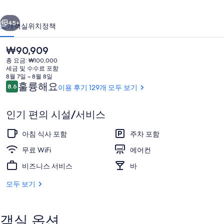
이
이전
다음
노
45+
소개
객실
위치
정책
시
현
₩90,909
티
재
총 요금: ₩100,000
가
의
세금 및 수수료 포함
격
8월 7일 ~ 8월 8일
사
은
이
훌륭해요
8.6
이용 후기 129개 모두 보기
10점 만점 중 8.6점.
₩90,909
용
진
후
인기 편의 시설/서비스
기
갤
스위트, 온수 욕조 (C) | 테라스/파티오
러
아침 식사 포함
주차 포함
리
무료 WiFi
에어컨
비즈니스 서비스
바
모두 보기
객실 옵션