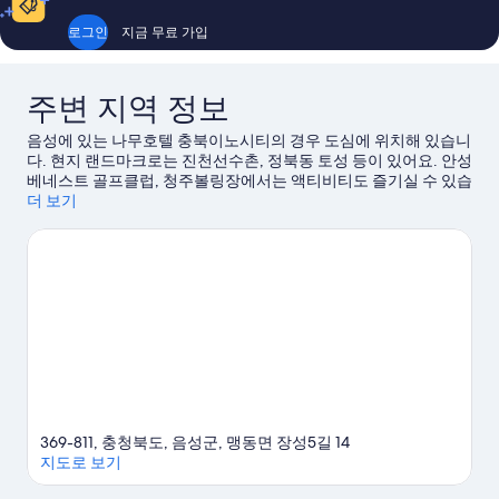
(B)
기
자
로그인
지금 무료 가입
세
히
보
주변 지역 정보
기
음성에 있는 나무호텔 충북이노시티의 경우 도심에 위치해 있습니
다. 현지 랜드마크로는 진천선수촌, 정북동 토성 등이 있어요. 안성
베네스트 골프클럽, 청주볼링장에서는 액티비티도 즐기실 수 있습
니다. 한택식물원, 청주랜드도 놓치지 마세요.
더 보기
음성 여행 가이드 보
기
369-811, 충청북도, 음성군, 맹동면 장성5길 14
지도로 보기