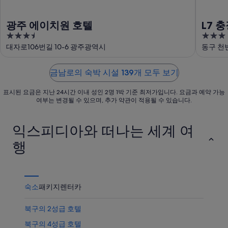
서
운
품
가
상
가
광주 에이치원 호텔
L7 
까
품
격
3.5
3
바이 
운
가
확
out
out
대자로106번길 10-6 광주광역시
동구 천
상
격
인
of
of
품
확
5
5
가
인
금남로의 숙박 시설 139개 모두 보기
격
표시된 요금은 지난 24시간 이내 성인 2명 1박 기준 최저가입니다. 요금과 예약 가능
확
여부는 변경될 수 있으며, 추가 약관이 적용될 수 있습니다.
인
익스피디아와 떠나는 세계 여
행
숙소
패키지
렌터카
북구의 2성급 호텔
북구의 4성급 호텔