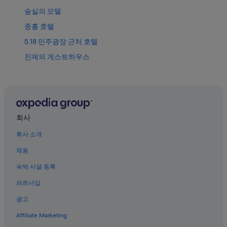
숲실의 모텔
중흥 호텔
5.18 민주광장 근처 호텔
진제의 게스트하우스
광주 역의 모텔
이장우 생가 근처 호텔
조선대학교 미술관 근처 호텔
중흥의 게스트하우스
회사
북구 호텔
회사 소개
북구의 아침 식사 제공 호텔
채용
양림동의 3성급 호텔
숙박 시설 등록
북구의 스파가 있는 리조트 및 호텔
파트너십
금남로 근처 호텔
광고
북구의 가족 여행 호텔
Affiliate Marketing
중흥의 리조트