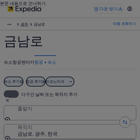
본문 내용으로 건너뛰기
앱 다운 받기
여행 계획하기
광주
금남로
금남로
숙소
항공
렌터카
항공 + 숙소
숙소 추가됨
항공 추가됨
이코노미석
다구간 날짜 또는 목적지 추가
출발지
목적지
금남로, 광주, 한국