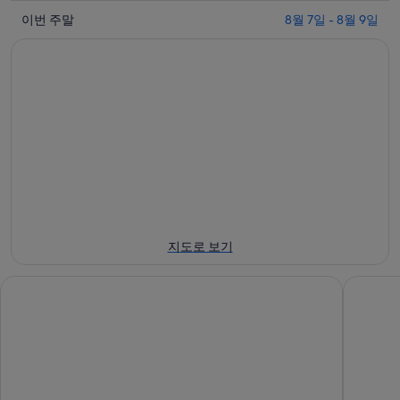
일
8
이
월
밤
이번 주말
8월 7일 - 8월 9일
번
7
8
일
월
주
-
8
말
8
일
8
월
-
월
8
8
7
일
월
일
에
9
-
일
대
8
에
월
해
대
9
금
지도로 보기
일
해
남
에
금
로
광주 에이치원 호텔
L7 충장
대
남
에
해
로
서
금
에
가
남
서
까
로
가
운
에
까
상