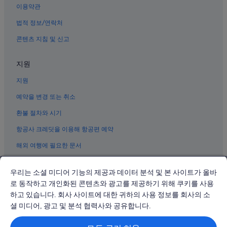
이용약관
진제의 호스텔
법적 정보/연락처
북구의 온수 욕조가 있는 호텔
콘텐츠 지침 및 신고
중흥의 모텔
숲실의 3성급 호텔
지원
광주민속박물관 근처 호텔
지원
오웬기념각 근처 호텔
예약을 변경 또는 취소
나인갤러리 근처 호텔
환불 절차와 시기
숲실의 펜션
항공사 크레딧을 이용해 항공편 예약
광주월드컵경기장 근처 호텔
해외 여행에 필요한 문서
중흥의 가족 여행 호텔
중외 공원 근처 호텔
우리는 소셜 미디어 기능의 제공과 데이터 분석 및 본 사이트가 올바
광주 극장 근처 호텔
로 동작하고 개인화된 콘텐츠와 광고를 제공하기 위해 쿠키를 사용
하고 있습니다. 회사 사이트에 대한 귀하의 사용 정보를 회사의 소
양림동의 사우나가 있는 호텔
© 2026 Expedia, Inc., Expedia Group 계열사. All rights reserved.
Expedia 및 비행기 로고는 Expedia, Inc.의 상표 또는 등록 상표입니다.
셜 미디어, 광고 및 분석 협력사와 공유합니다.
최승효 가옥 근처 호텔
분쟁 해결: 전화: 02-3480-0118, 이메일: travel@support.expedia.co.kr
트래블파트너익스체인지코리아 주식회사. 사업자등록번호: 821-88-01025
양동시장 근처 호텔