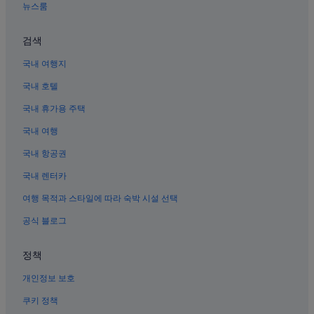
뉴스룸
펭귄마을 근처 호텔
금남 공원 근처 호텔
검색
북구의 반려동물 동반 가능 호텔
국내 여행지
중흥의 펜션
국내 호텔
유안의 모텔
국내 휴가용 주택
광주-기아 챔피언스 필드 근처 호텔
국내 여행
쿤스트할레 광주 근처 호텔
국내 항공권
광주 예술의 거리 근처 호텔
국내 렌터카
중흥의 호스텔
여행 목적과 스타일에 따라 숙박 시설 선택
진제 호텔
공식 블로그
국립아시아문화전당 근처 호텔
광주 역 근처 호텔
정책
양림동 선교사 묘지 근처 호텔
개인정보 보호
봉선탁구월드 근처 호텔
쿠키 정책
중흥의 비즈니스 호텔