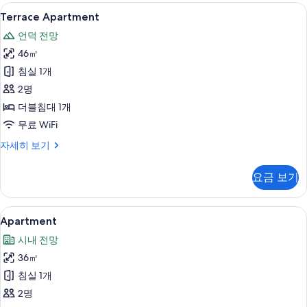
기
보
Terrace
Terrace Apartment | 발코니 전망
6
기
Terrace Apartment
Apartment
언덕 전망
사
46㎡
진
침실 1개
모
2명
두
더블침대 1개
보
무료 WiFi
기
Terrace
자세히 보기
Apartment
자
요금 보기
세
히
보
Apartment
Apartment | 저자극성 침구, 무료 미
11
기
Apartment
사
시내 전망
진
36㎡
모
침실 1개
두
2명
보