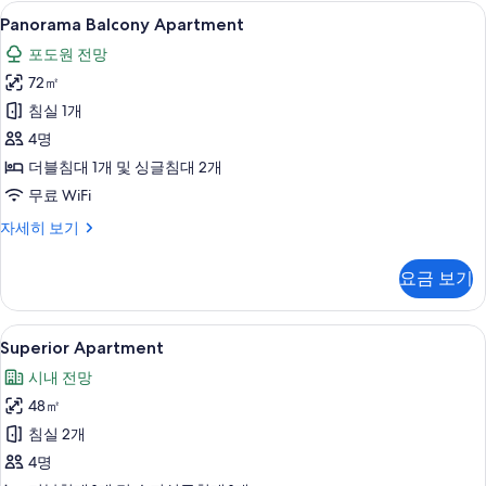
히
Panorama
Panorama Balcony Apartment
9
보
Panorama Balcony Apartment
Balcony
기
포도원 전망
Apartment
72㎡
사
침실 1개
진
4명
모
더블침대 1개 및 싱글침대 2개
두
무료 WiFi
보
기
Panorama
자세히 보기
Balcony
Apartment
요금 보기
자
세
히
Superior
저자극성 침구, 무료 미니바 품목, 암막
7
보
Superior Apartment
Apartment
기
시내 전망
사
48㎡
진
침실 2개
모
4명
두