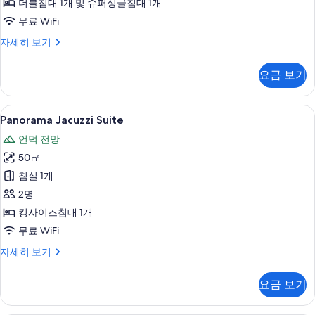
더블침대 1개 및 슈퍼싱글침대 1개
보
무료 WiFi
기
Superior
자세히 보기
Apartment
자
요금 보기
세
히
보
Panorama
Panorama Jacuzzi Suite | 저자
5
기
Panorama Jacuzzi Suite
Jacuzzi
언덕 전망
Suite
50㎡
사
침실 1개
진
2명
모
킹사이즈침대 1개
두
무료 WiFi
보
기
Panorama
자세히 보기
Jacuzzi
Suite
요금 보기
자
세
히