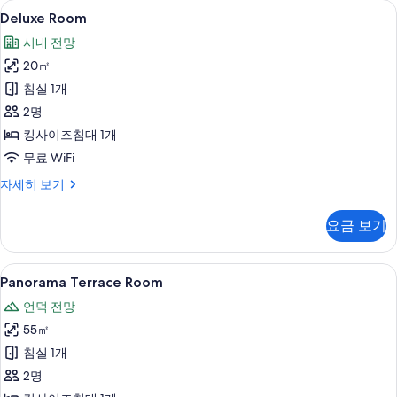
Deluxe
Deluxe Room | 저자극성 침구, 무료
5
보
Deluxe Room
Room
기
시내 전망
사
20㎡
진
침실 1개
모
2명
두
킹사이즈침대 1개
보
무료 WiFi
기
Deluxe
자세히 보기
Room
자
요금 보기
세
히
보
Panorama
Panorama Terrace Room | 객실에서
6
기
Panorama Terrace Room
Terrace
언덕 전망
Room
55㎡
사
침실 1개
진
2명
모