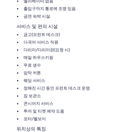
엘리베이터 없음
출입구까지 통로에 조명 있음
금연 숙박 시설
서비스 및 편의 시설
금고(프런트 데스크)
다국어 서비스 직원
다리미/다리미판(요청 시)
매일 하우스키핑
무료 생수
암막 커튼
웨딩 서비스
정해진 시간 동안 프런트 데스크 운영
짐 보관소
콘시어지 서비스
투어 및 티켓 예약 도움
포터/벨보이
위치상의 특징