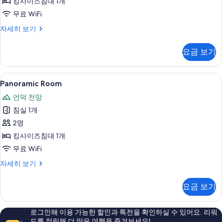
킹사이즈침대 1개
두
무료 WiFi
보
기
Panorama
자세히 보기
Terrace
Room
요금 보기
자
세
히
Panoramic
Panoramic Room | 저자극성 침구,
14
보
Panoramic Room
Room
기
언덕 전망
사
침실 1개
진
2명
모
킹사이즈침대 1개
두
무료 WiFi
보
Panoramic
자세히 보기
기
Room
자
요금 보기
세
히
보
로그인해 이용 가능한 할인과 특전을 확인하실 수 있어요. 리워
기
드를 적립해 더 많은 여행을 즐겨보세요!