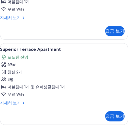
더블침대 1개
기
무료 WiFi
Apartment
자세히 보기
자
세
요금 보기
히
보
기
Superior
Superior Terrace Apartment 
9
Superior Terrace Apartment
Terrace
포도원 전망
Apartment
69㎡
사
침실 2개
진
3명
모
더블침대 1개 및 슈퍼싱글침대 1개
두
무료 WiFi
보
기
Superior
자세히 보기
Terrace
Apartment
요금 보기
자
세