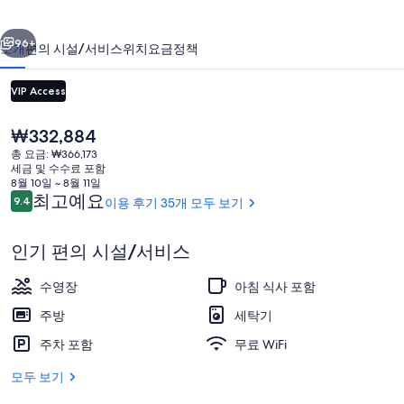
사
이전
다음
라
96+
소개
편의 시설/서비스
위치
요금
정책
가
VIP Access
노
의
현
₩332,884
재
사
총 요금: ₩366,173
가
세금 및 수수료 포함
진
격
8월 10일 ~ 8월 11일
은
이
최고예요
9.4
이용 후기 35개 모두 보기
10점 만점 중 9.4점.
갤
₩332,884
용
후
외관
러
인기 편의 시설/서비스
기
리
수영장
아침 식사 포함
주방
세탁기
주차 포함
무료 WiFi
모두 보기