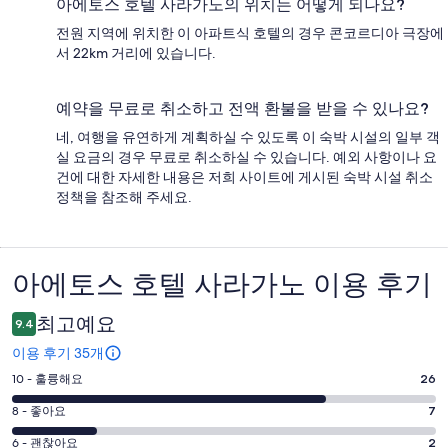
아에토스 호텔 사라가노의 위치는 어떻게 되나요?
전원 지역에 위치한 이 아파트식 호텔의 경우 콘코르디아 극장에
서 22km 거리에 있습니다.
예약을 무료로 취소하고 전액 환불을 받을 수 있나요?
네, 여행을 유연하게 계획하실 수 있도록 이 숙박 시설의 일부 객
실 요금의 경우 무료로 취소하실 수 있습니다. 예외 사항이나 요
건에 대한 자세한 내용은 저희 사이트에 게시된 숙박 시설 취소
정책을 참조해 주세요.
아에토스 호텔 사라가노 이용 후기
이
용
최고예요
9.4
후
이용 후기 35개
기
평
10 - 훌륭해요
26
점
평
8 - 좋아요
7
10
점
평
-
6 - 괜찮아요
2