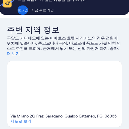
로그인
지금 무료 가입
주변 지역 정보
구알도 카타네오에 있는 아에토스 호텔 사라가노의 경우 전원에
위치해 있습니다. 콘코르디아 극장, 마르모레 폭포도 가볼 만한 명
소로 추천해 드려요. 근처에서 낚시 또는 산악 자전거 타기, 승마,
하이킹/바이킹 같은 야외 활동도 즐겨보세요.
더 보기
구알도 카타네오 여
행 가이드 보기
구알도 카타네오의 더 많은 아파트식 호텔 보기
Via Milano 20, Fraz. Saragano, Gualdo Cattaneo, PG, 06035
지도로 보기