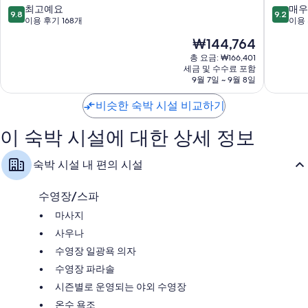
습니다.
피
소
10
10
최고예요
매우
9.8
9.2
타
Gualdo
점
점
이용 후기 168개
이용 
샤워 시설, 비데 및 헤어드라이어
카
Cattane
만
만
현
₩144,764
옷장 또는 벽장, 별도의 식사 공간 및 주방
메
점
점
재
레
중
중
총 요금: ₩166,401
요
에
세금 및 수수료 포함
9.8
9.2
금
9월 7일 ~ 9월 8일
아
점,
점,
₩144,764
파
최
매
비슷한 숙박 시설 비교하기
트
고
우
라
예
훌
멘
이 숙박 시설에 대한 상세 정보
요,
륭
티
이
해
Orvieto
용
요,
숙박 시설 내 편의 시설
후
이
기
용
168
후
수영장/스파
개
기
마사지
12
개
사우나
수영장 일광욕 의자
수영장 파라솔
시즌별로 운영되는 야외 수영장
온수 욕조