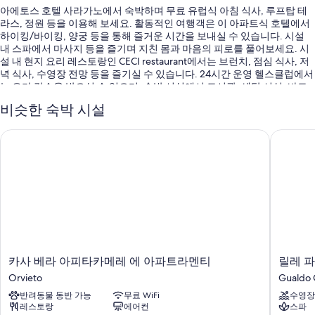
아에토스 호텔 사라가노에서 숙박하며 무료 유럽식 아침 식사, 루프탑 테
라스, 정원 등을 이용해 보세요. 활동적인 여행객은 이 아파트식 호텔에서
하이킹/바이킹, 양궁 등을 통해 즐거운 시간을 보내실 수 있습니다. 시설
내 스파에서 마사지 등을 즐기며 지친 몸과 마음의 피로를 풀어보세요. 시
설 내 현지 요리 레스토랑인 CECI restaurant에서는 브런치, 점심 식사, 저
녁 식사, 수영장 전망 등을 즐기실 수 있습니다. 24시간 운영 헬스클럽에서
는 요가 강습을 받으실 수 있으며, 숙박 시설에서 도서관, 세탁 시설, 바도
이용하실 수 있습니다. 고객은 컨퍼런스 공간, 온수 욕조 외에도 객실 내 무
비슷한 숙박 시설
료 WiFi 등을 이용하실 수 있습니다.
다음 편의 시설 및 서비스를 함께 이용하실 수 있습니다.
카사 베라 아피타카메레 에 아파트라멘티
릴레 파
일광욕 의자 및 수영장 파라솔 등을 갖춘 시즌별 운영 야외 수영장
셀프 주차 무료
자전거 대여, 간편 체크아웃 및 간편 체크인
정수기, 다국어 구사 가능 직원 및 금연 시설
객실 특징
아에토스 호텔 사라가노의 모든 객실에는 고객을 위한 세심한 정성이 돋보
카
릴
카사 베라 아피타카메레 에 아파트라멘티
릴레 
이는 에어컨, 별도의 식사 공간 외에도 무료 WiFi, 미니바(일부 품목 무료)
사
레
Orvieto
Gualdo 
같은 편의 시설 및 서비스도 마련되어 있습니다.
베
파
반려동물 동반 가능
무료 WiFi
수영장
라
라
이 밖에 다음과 같은 편의 시설 및 서비스를 모든 객실에서 이용하실 수 있
레스토랑
에어컨
스파
아
디