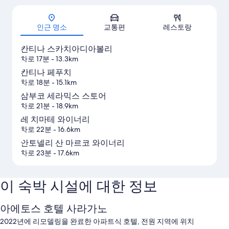
지도
인근 명소
교통편
레스토랑
칸티나 스카치아디아볼리
차로 17분
- 13.3km
칸티나 페푸치
차로 18분
- 15.1km
삼부코 세라믹스 스토어
차로 21분
- 18.9km
레 치마테 와이너리
차로 22분
- 16.6km
안토넬리 산 마르코 와이너리
차로 23분
- 17.6km
이 숙박 시설에 대한 정보
아에토스 호텔 사라가노
2022년에 리모델링을 완료한 아파트식 호텔, 전원 지역에 위치