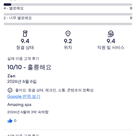
8
훌
점
평
-
4 - 별로예요
0
륭
6
좋
점
평
-
2 - 너무 별로예요
0
해
아
4
괜
점
요.
-
요.
찮
2
35
별
35
-
아
개
9.4
9.2
9.4
로
개
너
요.
이
청결 상태
위치
직원 및 서비스
예
이
무
35
용
요.
용
이
별
개
후
실제 이용 고객 후기
35
후
로
이
기
용
10/10 - 훌륭해요
개
기
예
용
중
이
중
후
Zen
요.
후
26
용
7
2026년 6월 6일
35
기
기
개
후
개
개
좋아요: 청결 상태, 체크인, 소통, 콘텐츠의 정확성
중
기
Google 번역 보기
이
2
중
용
개
Amazing spa
0
후
2026년 6월에 3박 숙박함
개
기
0
중
0