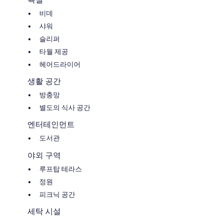
비데
샤워
슬리퍼
타월 제공
헤어드라이어
생활 공간
방충망
별도의 식사 공간
엔터테인먼트
도서관
야외 구역
루프탑 테라스
정원
피크닉 공간
세탁 시설