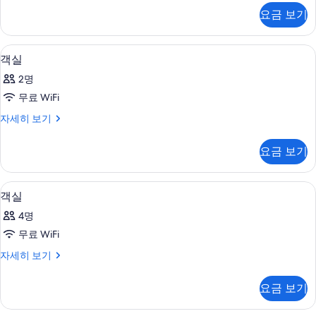
터
두
자
요금 보기
세
보
히
기
보
저자극성 침구, 무료 미니바 품목, 암막
객
9
기
객실
실
2명
사
무료 WiFi
진
객
자세히 보기
모
실
두
자
요금 보기
세
보
히
기
보
저자극성 침구, 무료 미니바 품목, 암막
객
4
기
객실
실
4명
사
무료 WiFi
진
객
자세히 보기
모
실
두
자
요금 보기
세
보
히