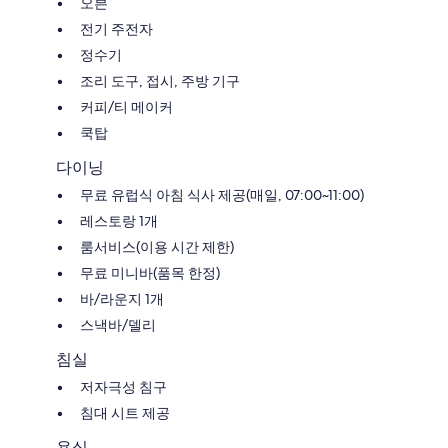
오븐
전기 주전자
정수기
조리 도구, 접시, 주방 기구
커피/티 메이커
쿡탑
다이닝
무료 유럽식 아침 식사 제공(매일, 07:00~11:00)
레스토랑 1개
룸서비스(이용 시간 제한)
무료 미니바(품목 한정)
바/라운지 1개
스낵바/델리
침실
저자극성 침구
침대 시트 제공
욕실