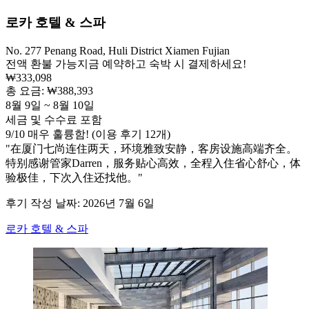
로카 호텔 & 스파
No. 277 Penang Road, Huli District Xiamen Fujian
전액 환불 가능
지금 예약하고 숙박 시 결제하세요!
₩333,098
총 요금: ₩388,393
8월 9일 ~ 8월 10일
세금 및 수수료 포함
9
/
10
매우 훌륭함! (이용 후기 12개)
"在厦门七尚连住两天，环境雅致安静，客房设施高端齐全。
特别感谢管家Darren，服务贴心高效，全程入住省心舒心，体
验极佳，下次入住还找他。"
후기 작성 날짜: 2026년 7월 6일
로카 호텔 & 스파