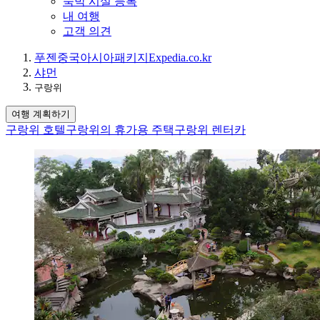
숙박 시설 등록
내 여행
고객 의견
푸젠
중국
아시아
패키지
Expedia.co.kr
샤먼
구랑위
여행 계획하기
구랑위 호텔
구랑위의 휴가용 주택
구랑위 렌터카