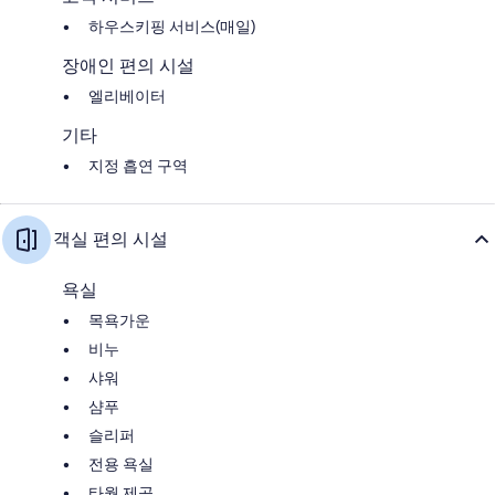
하우스키핑 서비스(매일)
장애인 편의 시설
엘리베이터
기타
지정 흡연 구역
객실 편의 시설
욕실
목욕가운
비누
샤워
샴푸
슬리퍼
전용 욕실
타월 제공