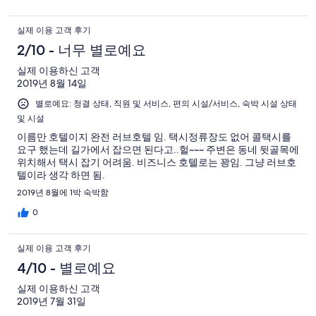
나라하게 들음. 3. 유일한 좋은 점. 시설이 깨끗하고 세련됨. 4. 총
평: 시설이 아무리 좋아도 서비스마인드와 방음에 실망하여 광주
실제 이용 고객 후기
에 다시 가도 이 곳은 다시 안 가고 싶습니다.
2/10 - 너무 별로예요
실제 이용하신 고객
2019년 8월 14일
별로예요: 청결 상태, 직원 및 서비스, 편의 시설/서비스, 숙박 시설 상태
및 시설
이름만 호텔이지 완전 러브호텔 임. 택시정류장도 없어 콜택시를
요구 했는데 길가에서 잡으면 된다고..헐~~~ 주변은 동네 뒷골목에
위치해서 택시 잡기 어려움. 비즈니스 호텔로는 꽝임. 그냥 러브호
텔이라 생각 하면 됨.
2019년 8월에 1박 숙박함
0
실제 이용 고객 후기
4/10 - 별로예요
실제 이용하신 고객
2019년 7월 31일