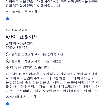
여행에 한몫을 했습니다 휠체어타시는 어머님과 반려동물 동반에
전혀 불편함이 없었던 여행이었습니다
2020년 6월에 1박 숙박함
0
실제 이용 고객 후기
6/10 - 괜찮아요
실제 이용하신 고객
2019년 8월 17일
좋아요: 청결 상태, 숙박 시설 상태 및 시설
별로예요: 직원 및 서비스, 객실의 편안함
좋지 않은 경험이었습니다.
1. 인터넷에 주차여부 확인하라 나와있어서 주차가능하냐고 전화
로 여쭤보니 당연히 주차가 되지 그럼 차를 머리에 이고 있을 거냐
는 말을 들음. 순간 잘못 들은 줄.. 서비스 하는 분이 이런 식의 대화
를 한다는 것에 충격. 여쭤볼 수도 있지 뭐 그렇게 이야기하시냐 하
니 우스갯소리라며.. 나이 지긋한 어르신이 전화해도 그런 식으로
대답하실 건지..? 2. 담배냄새 방 안으로 다 들어옴. 새벽에 방음 안
2019년 8월에 1박 숙박함
됨. 윗방 물 내리는 소리, 옆방 문닫는 소리 들림. 아침에 체크아웃
할때 복도에서 엘베 기다리는데 다른 방 안 여성의 민망한 소리 적
0