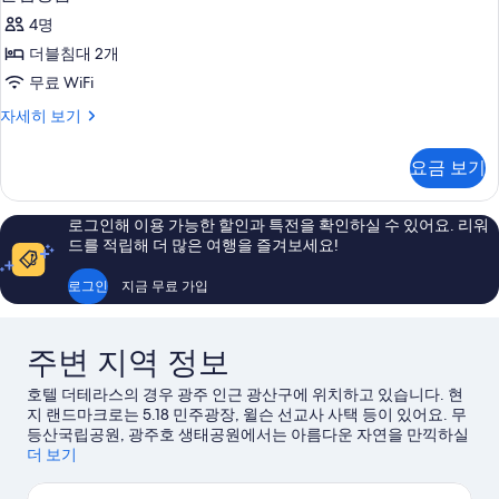
램
보
4명
기
핑
더블침대 2개
룸
무료 WiFi
사
글
자세히 보기
진
램
모
핑
요금 보기
룸
두
자
보
세
로그인해 이용 가능한 할인과 특전을 확인하실 수 있어요. 리워
히
기
드를 적립해 더 많은 여행을 즐겨보세요!
보
기
로그인
지금 무료 가입
주변 지역 정보
호텔 더테라스의 경우 광주 인근 광산구에 위치하고 있습니다. 현
지 랜드마크로는 5.18 민주광장, 윌슨 선교사 사택 등이 있어요. 무
등산국립공원, 광주호 생태공원에서는 아름다운 자연을 만끽하실
수 있습니다. 각종 이벤트나 게임이 개최되는 광주-기아 챔피언스
더 보기
필드, 광주월드컵경기장도 놓치지 마세요.
광주 여행 가이드 보기