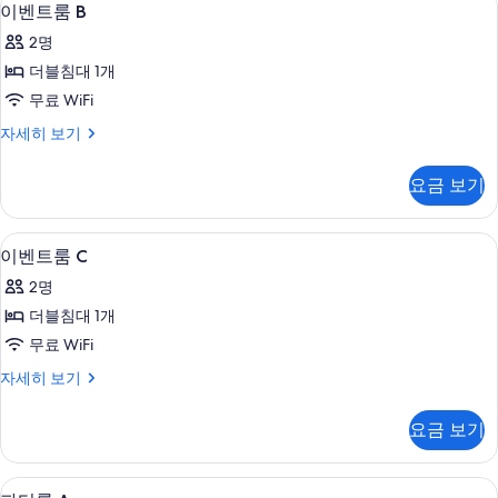
이
10
세
보
이벤트룸 B
벤
히
기
2명
보
트
기
더블침대 1개
룸
무료 WiFi
B
이
자세히 보기
사
벤
진
트
요금 보기
룸
모
B
두
자
이벤트룸 C | 거실 공간 | 평면 TV, 컴퓨
이
10
세
보
이벤트룸 C
벤
히
기
2명
보
트
기
더블침대 1개
룸
무료 WiFi
C
이
자세히 보기
사
벤
진
트
요금 보기
룸
모
C
두
자
파티룸 A | 무료 WiFi
파
11
세