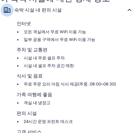
요,
용
이
후
숙박 시설 내 편의 시설
용
기
후
754
기
개
인터넷
55
모든 객실에서 무료 WiFi 이용 가능
개
일부 공용 구역에서 무료 WiFi 이용 가능
주차 및 교통편
시설 내 무료 셀프 주차
시설 내 셀프 주차 공간 제한
식사 및 음료
무료 주문 요리 아침 식사 제공(주중, 08:00~08:30)
가족 여행에 좋음
객실 내 냉장고
편의 시설
24시간 운영 프런트 데스크
고객 서비스