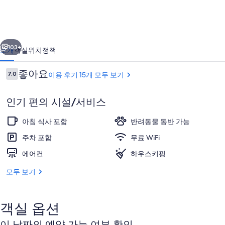
스
의
이전
다음
사
103+
소개
객실
위치
정책
진
이
좋아요
7.0
이용 후기 15개 모두 보기
갤
10점 만점 중 7.0점.
용
러
후
인기 편의 시설/서비스
기
리
아침 식사 포함
반려동물 동반 가능
주차 포함
무료 WiFi
에어컨
하우스키핑
숙박 시설 정면 - 저녁/밤
모두 보기
객실 옵션
이 날짜의 예약 가능 여부 확인