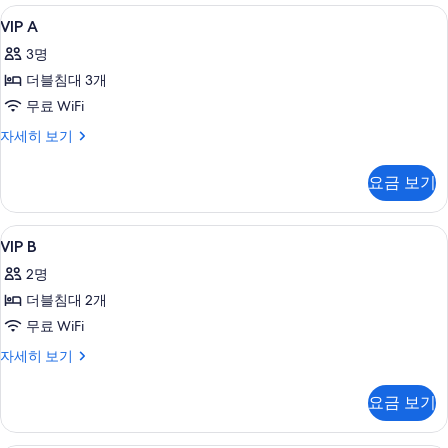
기
히
VIP
VIP A | 무료 WiFi
4
보
VIP A
A
기
3명
사
더블침대 3개
진
무료 WiFi
모
VIP
자세히 보기
두
A
보
자
요금 보기
세
기
히
보
VIP
VIP B | 무료 WiFi
9
기
VIP B
B
2명
사
더블침대 2개
진
무료 WiFi
모
VIP
자세히 보기
두
B
보
자
요금 보기
세
기
히
보