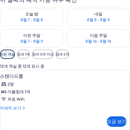
오늘 밤 예약 가능 여부 확인, 8월 7 - 8월 8
내일 예약 가능 여부 확인, 8월 8 
오늘 밤
내일
8월 7 - 8월 8
8월 8 - 8월 9
이번 주말 예약 가능 여부 확인, 8월 7 - 8월 9
다음 주말 예약 가능 여부 확인, 8월
이번 주말
다음 주말
8월 7 - 8월 9
8월 14 - 8월 16
객
모든 객실
침대 1개
침대 3개 이상
침대 2개
실
에
12개 객실 중 12개 표시 중
사
스탠다드룸 | 무료 WiFi
스
8
스탠다드룸
용
탠
가
2명
다
능
더블침대 1개
드
한
무료 WiFi
룸
필
스
자세히 보기
터
사
탠
진
다
요금 보기
드
모
룸