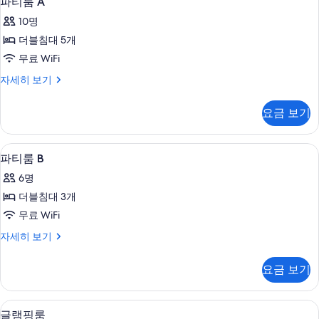
보
파티룸 A
티
히
기
10명
보
룸
기
더블침대 5개
A
무료 WiFi
사
파
자세히 보기
진
티
모
룸
요금 보기
A
두
자
보
세
파티룸 B | 거실 공간 | 평면 TV, 컴퓨터
파
11
히
기
파티룸 B
티
보
6명
기
룸
더블침대 3개
B
무료 WiFi
사
파
자세히 보기
진
티
모
룸
요금 보기
B
두
자
보
세
글램핑룸 | 무료 WiFi
글
11
히
기
글램핑룸