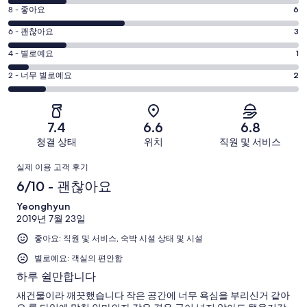
점
평
8 - 좋아요
6
10
점
평
-
6 - 괜찮아요
3
8
훌
점
평
-
4 - 별로예요
1
륭
6
좋
점
평
-
2 - 너무 별로예요
2
해
아
4
괜
점
요.
-
요.
찮
2
15
별
15
-
아
개
7.4
6.6
6.8
로
개
너
요.
이
청결 상태
위치
직원 및 서비스
예
이
무
15
용
요.
용
이
별
개
후
실제 이용 고객 후기
15
후
로
이
기
용
6/10 - 괜찮아요
개
기
예
용
중
이
중
후
Yeonghyun
요.
후
3
용
6
2019년 7월 23일
15
기
기
개
후
개
개
좋아요: 직원 및 서비스, 숙박 시설 상태 및 시설
중
기
이
3
별로예요: 객실의 편안함
중
용
개
하루 쉴만합니다
1
후
개
새건물이라 깨끗했습니다 작은 공간에 너무 욕심을 부리신거 같아
기