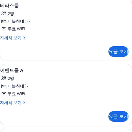
테라스룸 | 무료 WiFi
테
9
기
테라스룸
라
2명
스
더블침대 1개
룸
무료 WiFi
사
테
자세히 보기
진
라
모
스
요금 보기
룸
두
자
보
세
이벤트룸 A | 거실 공간 | 평면 TV, 컴퓨
이
10
히
이벤트룸 A
기
벤
보
2명
기
트
더블침대 1개
룸
무료 WiFi
A
이
자세히 보기
사
벤
진
트
요금 보기
룸
모
A
두
자
이벤트룸 B | 거실 공간 | 평면 TV, 컴퓨