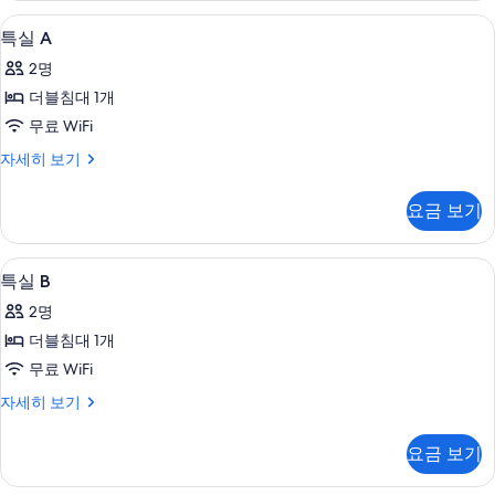
두
자
특실 A | 무료 WiFi
특
6
세
특실 A
보
실
히
기
2명
보
A
기
더블침대 1개
사
무료 WiFi
진
특
자세히 보기
모
실
두
A
요금 보기
자
보
세
기
히
무료 WiFi
특
5
보
특실 B
실
기
2명
B
더블침대 1개
사
무료 WiFi
진
특
자세히 보기
모
실
두
B
요금 보기
자
보
세