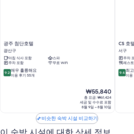
또한, 다음과 같은 편의 시설 및 서비스를 이용하실 수 있습니다.
욕실 - 샤워 시설 및 헤어드라이어 이용 가능
평면 TV - 디지털 TV 채널 이용 가능
냉장고, 전기 주전자 및 난방
광
CS
광주 첨단호텔
CS 호
주
호
광산구
서구
첨
텔
아침 식사 포함
스파
주차 
단
서
주차 포함
무료 WiFi
레스토
호
구
텔
10
10
매우 훌륭해요
최고
9.2
9.4
광
점
점
이용 후기 55개
이용 
산
만
만
구
점
점
현
₩55,840
중
중
재
9.2
9.4
총 요금: ₩61,424
요
점,
점,
세금 및 수수료 포함
금
8월 9일 ~ 8월 10일
매
최
₩55,840
우
고
비슷한 숙박 시설 비교하기
훌
예
륭
요,
해
이
이 숙박 시설에 대한 상세 정보