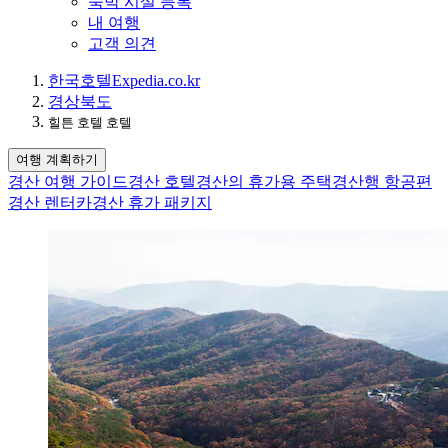
숙박 시설 등록
내 여행
고객 의견
한국
호텔
Expedia.co.kr
경상북도
힐튼 호텔 호텔
여행 계획하기
경산 여행 가이드
경산 호텔
경산의 휴가용 주택
경산행 항공편
경산 렌터카
경산 휴가 패키지