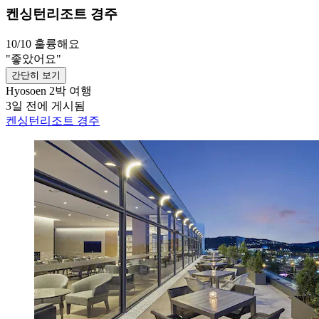
켄싱턴리조트 경주
10/10
훌륭해요
"좋았어요"
간단히 보기
Hyosoen
2박 여행
3일 전에 게시됨
켄싱턴리조트 경주