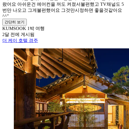
왔어요 아쉬운건 에어컨을 꺼도 켜졌서불편했고 TV채널도 5
번만 나오고 그게불편했어요 그것만시정하면 좋을것같아요
^^"
간단히 보기
KUMSOOK
1박 여행
2달 전에 게시됨
더 케이 호텔 경주