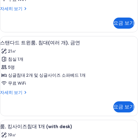
사
진
트
자세히 보기
윈
모
룸
요금 보기
두
(For
3
보
Adults)
방음 설비, 무료 WiFi, 침대 시트
스
기
4
자
스탠다드 트윈룸, 침대(여러 개), 금연
탠
세
21㎡
히
다
보
침실 1개
드
기
5명
트
싱글침대 2개 및 싱글사이즈 소파베드 1개
윈
무료 WiFi
룸,
스
자세히 보기
침
탠
대
다
요금 보기
드
(여
트
러
윈
방음 설비, 무료 WiFi, 침대 시트
룸,
5
룸,
룸, 킹사이즈침대 1개 (with desk)
개),
킹
침
금
19㎡
대