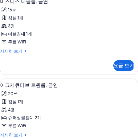
4
대
비즈니스 더블룸, 금연
즈
single
1
16㎡
개
use)
니
(with
침실 1개
사
스
desk,
3명
for
진
더
single
더블침대 1개
모
블
use)
무료 WiFi
두
자
룸,
세
비
자세히 보기
보
금
히
즈
기
보
연
니
요금 보기
기
스
사
더
진
블
방음 설비, 무료 WiFi, 침대 시트
이
4
룸,
이그제큐티브 트윈룸, 금연
모
그
금
두
20㎡
연
제
자
보
침실 1개
큐
세
기
4명
히
티
보
슈퍼싱글침대 2개
브
기
무료 WiFi
트
이
자세히 보기