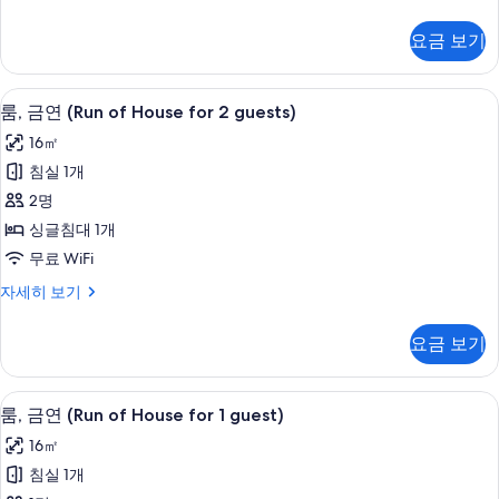
윈
그
룸,
제
요금 보기
큐
금
티
연
브
방음 설비, 무료 WiFi, 침대 시트
룸,
4
트
룸, 금연 (Run of House for 2 guests)
사
금
윈
진
16㎡
룸,
연
금
모
침실 1개
(Run
연
두
2명
자
of
세
보
싱글침대 1개
House
히
기
무료 WiFi
for
보
2
기
룸,
자세히 보기
금
guests)
연
사
요금 보기
(Run
진
of
House
모
방음 설비, 무료 WiFi, 침대 시트
룸,
4
for
룸, 금연 (Run of House for 1 guest)
두
금
2
16㎡
guests)
보
연
자
침실 1개
기
(Run
세