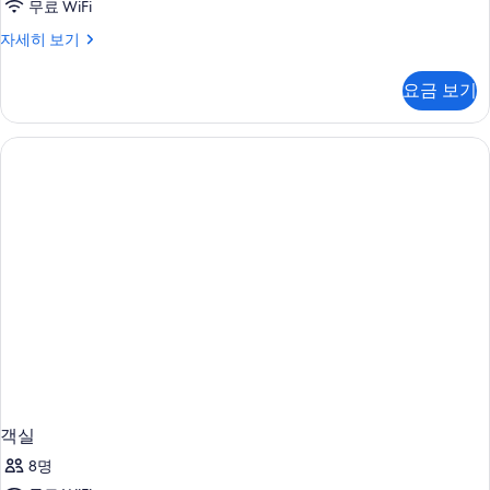
무료 WiFi
룸
자세히 보기
자
세
요금 보기
히
보
기
객실
8명