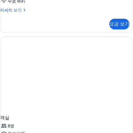
무료 WiFi
객
자세히 보기
실
자
요금 보기
세
히
보
기
객실
8명