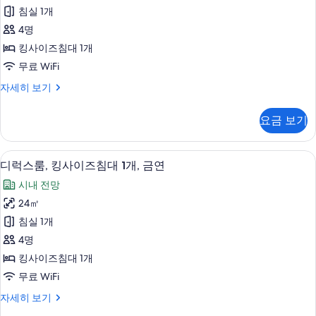
사
(여
연
침실 1개
이
러
사
4명
개),
즈
금
진
킹사이즈침대 1개
침
연
모
무료 WiFi
자
대
두
세
룸,
자세히 보기
1
히
킹
보
개
보
사
요금 보기
기
기
이
(with
즈
desk)
침
디럭스룸, 킹사이즈침대 1개, 금연 | 방음 
디
사
5
대
디럭스룸, 킹사이즈침대 1개, 금연
럭
1
진
시내 전망
개
스
모
(with
24㎡
룸,
desk)
두
침실 1개
자
킹
보
세
4명
사
기
히
킹사이즈침대 1개
보
이
무료 WiFi
기
즈
디
자세히 보기
침
럭