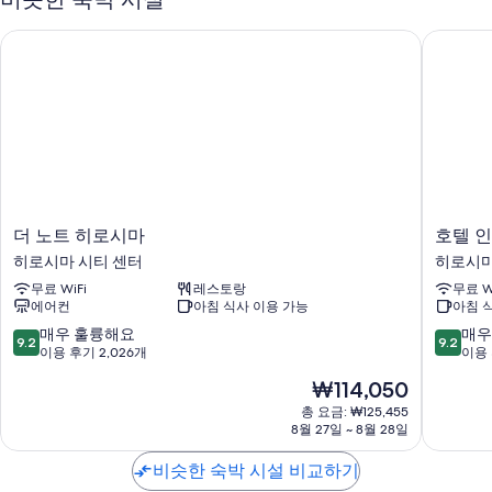
다국어 구사 가능 직원, 엘리베이터 및 24시간 운영 프런트 데스크
더 노트 히로시마
호텔 인
이용 후기에 따르면 고객들은 아침 식사, 직원의 친절함, 도보 이동이
편리한 위치 등이 매우 만족스럽다고 말합니다.
객실 특징
모든 183개 객실에는 에어컨, 목욕가운 뿐만 아니라 고객을 위한 세심한 정
성이 돋보이는 무료 WiFi, 방음 설비를 갖춘 벽도 준비되어 있습니다. 고객
의 이용 후기에 따르면 청결한 객실이 이 숙박 시설의 만족스러운 점으로
손꼽힙니다.
더
호
더 노트 히로시마
호텔 
또한, 다음과 같은 편의 시설 및 서비스를 이용하실 수 있습니다.
노
텔
히로시마 시티 센터
히로시마
욕실 - 비데 및 샤워기/욕조 결합 이용 가능
트
인
무료 WiFi
레스토랑
무료 W
히
터
옷장 또는 벽장, 냉장고 및 전기 주전자
에어컨
아침 식사 이용 가능
아침 
로
게
시
이
10
10
매우 훌륭해요
매우
9.2
9.2
마
트
점
점
이용 후기 2,026개
이용 
히
히
만
만
현
₩114,050
로
로
점
점
재
시
시
중
중
총 요금: ₩125,455
요
마
8월 27일 ~ 8월 28일
마
9.2
9.2
금
시
히
점,
점,
₩114,050
티
비슷한 숙박 시설 비교하기
로
매
매
센
시
우
우