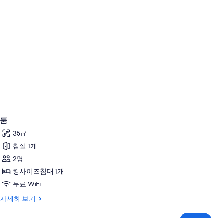
윈
사
룸,
금
진
연
모
자
세
두
히
보
보
기
기
룸
35㎡
침실 1개
2명
킹사이즈침대 1개
무료 WiFi
룸
자세히 보기
자
세