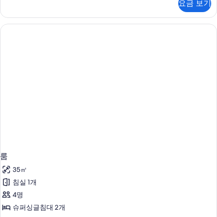
요금 보기
히
보
기
룸
35㎡
침실 1개
4명
슈퍼싱글침대 2개