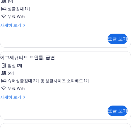
1명
히
of
보
싱글침대 1개
House
기
무료 WiFi
for
1
룸,
자세히 보기
금
guest)
연
사
요금 보기
(Run
진
of
House
모
방음 설비, 무료 WiFi, 침대 시트
이
4
for
이그제큐티브 트윈룸, 금연
두
그
1
침실 1개
guest)
보
제
자
5명
기
큐
세
슈퍼싱글침대 2개 및 싱글사이즈 소파베드 1개
히
티
보
무료 WiFi
브
기
이
자세히 보기
트
그
윈
제
요금 보기
큐
룸,
티
금
브
트
연