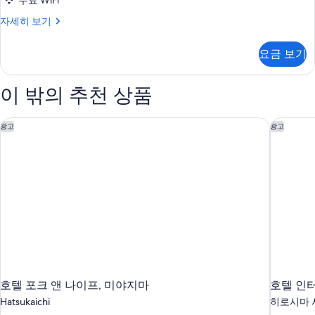
무료 WiFi
객
자세히 보기
실
자
요금 보기
세
히
보
이 밖의 추천 상품
기
호텔 포크 앤 나이프, 미야지마
호텔 인
광고
광고
호텔 포크 앤 나이프, 미야지마
호텔 인
Hatsukaichi
히로시마 