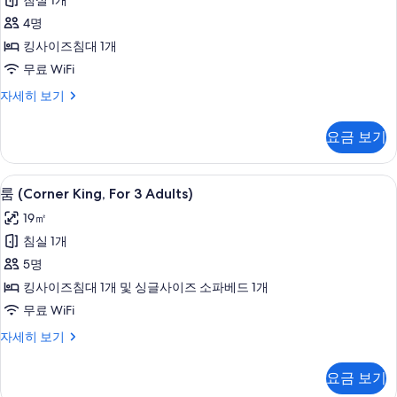
침실 1개
사
4명
진
킹사이즈침대 1개
모
무료 WiFi
두
룸
자세히 보기
보
(Corner
기
King)
요금 보기
자
세
히
방음 설비, 무료 WiFi, 침대 시트
룸
4
보
룸 (Corner King, For 3 Adults)
(Corner
기
19㎡
King,
침실 1개
For
5명
3
Adults)
킹사이즈침대 1개 및 싱글사이즈 소파베드 1개
사
무료 WiFi
진
룸
자세히 보기
(Corner
모
King,
두
요금 보기
For