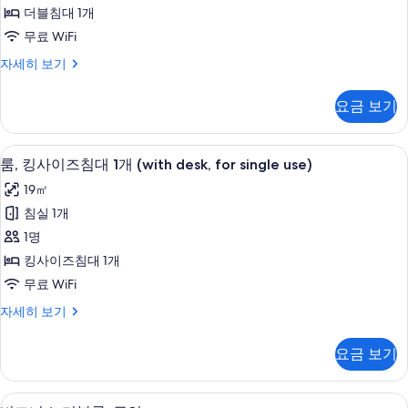
연
(16
개,
더블침대 1개
(16
금
㎡,
무료 WiFi
연
㎡,
for
(16
더
자세히 보기
for
single
㎡,
블
single
for
use)
룸,
요금 보기
use)
single
금
사
use)
연
사
진
자
(16
방음 설비, 무료 WiFi, 침대 시트
룸,
진
세
5
㎡,
룸, 킹사이즈침대 1개 (with desk, for single use)
모
히
킹
for
모
두
19㎡
보
single
사
두
기
use)
보
침실 1개
이
보
자
기
1명
세
즈
기
히
킹사이즈침대 1개
침
보
무료 WiFi
기
대
룸,
자세히 보기
1
킹
개
사
요금 보기
이
(with
즈
desk,
침
방음 설비, 무료 WiFi, 침대 시트
비
for