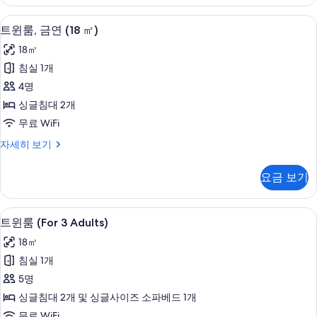
보
3
Adults)
기
방음 설비, 무료 WiFi, 침대 시트
트
4
자
트윈룸, 금연 (18 ㎡)
윈
세
18㎡
히
룸,
보
침실 1개
금
기
4명
연
싱글침대 2개
(18
무료 WiFi
㎡)
트
자세히 보기
사
윈
진
룸,
요금 보기
금
모
연
두
(18
방음 설비, 무료 WiFi, 침대 시트
트
5
㎡)
보
트윈룸 (For 3 Adults)
윈
자
기
18㎡
세
룸
히
침실 1개
(For
보
5명
기
3
싱글침대 2개 및 싱글사이즈 소파베드 1개
Adults)
무료 WiFi