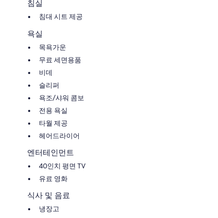
침실
침대 시트 제공
욕실
목욕가운
무료 세면용품
비데
슬리퍼
욕조/샤워 콤보
전용 욕실
타월 제공
헤어드라이어
엔터테인먼트
40인치 평면 TV
유료 영화
식사 및 음료
냉장고