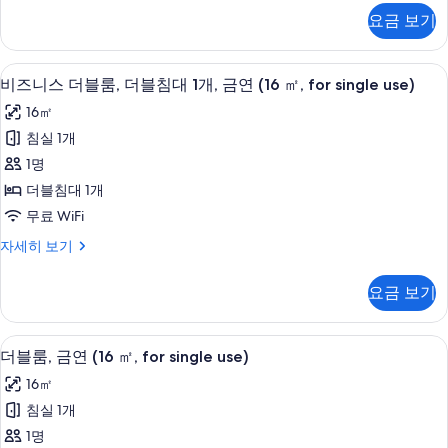
대
스
요금 보기
룸,
1
킹
개,
사
방음 설비, 무료 WiFi, 침대 시트
비
4
이
금
비즈니스 더블룸, 더블침대 1개, 금연 (16 ㎡, for single use)
즈
즈
연
16㎡
침
니
사
대
침실 1개
스
1
진
1명
개,
더
모
금
더블침대 1개
블
연
두
무료 WiFi
자
룸,
보
세
비
자세히 보기
더
히
즈
기
보
블
니
요금 보기
기
스
침
더
대
블
방음 설비, 무료 WiFi, 침대 시트
더
4
룸,
더블룸, 금연 (16 ㎡, for single use)
1
블
더
개,
16㎡
블
룸,
금
침
침실 1개
금
대
연
1명
1