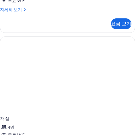
무료 WiFi
객
자세히 보기
실
자
요금 보기
세
히
보
기
객실
4명