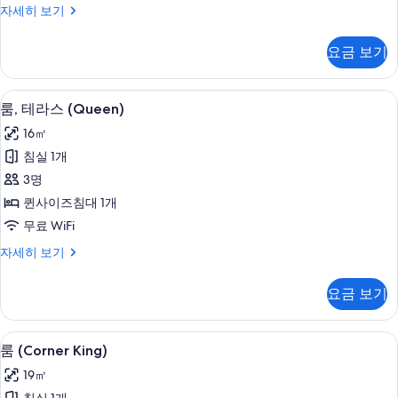
더
자세히 보기
진
블
모
룸,
요금 보기
금
두
연
보
(16
방음 설비, 무료 WiFi, 침대 시트
룸,
4
㎡)
기
룸, 테라스 (Queen)
테
자
16㎡
세
라
히
침실 1개
스
보
3명
기
(Queen)
퀸사이즈침대 1개
사
무료 WiFi
진
룸,
자세히 보기
모
테
두
라
요금 보기
스
보
(Queen)
기
자
룸 (Corner King) | 방음 설비, 무료 WiF
룸
4
세
룸 (Corner King)
(Corner
히
19㎡
보
King)
기