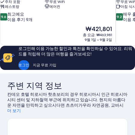
주차 포함
무료 WiFi
무료 WiF
레스토랑
에어컨
아침 식사
10
10
최고예요
매우 
9.6
9.2
점
점
이용 후기 9개
이용 후
만
만
현
₩421,801
점
점
재
총 요금: ₩463,981
중
중
요
9월 1일 ~ 9월 2일
9.6
9.2
금
점,
점,
로그인해 이용 가능한 할인과 특전을 확인하실 수 있어요. 리워
₩421,801
최
매
드를 적립해 더 많은 여행을 즐겨보세요!
고
우
예
훌
로그인
지금 무료 가입
요,
륭
이
해
용
요,
주변 지역 정보
후
이
기
용
칸데오 호텔 히로시마 핫초보리의 경우 히로시마시 인근 히로시마
9
후
시티 센터 및 지하철역 부근에 위치하고 있습니다. 현지의 아름다
개
기
운 자연을 만끽하고 싶으시다면 츠츠미가우라 자연공원, 교바시
1,392
강에 가보세요. 슈케이엔, 히로시마 어린이 문화과학관 및 도서관
더 보기
개
도 인기 명소로 유명합니다. 각종 이벤트나 게임이 개최되는 히로
시마 현립 종합 체육관, 히로시마 그린 경기장도 놓치지 마세요.
히
로시마시 여행 가이드 보기