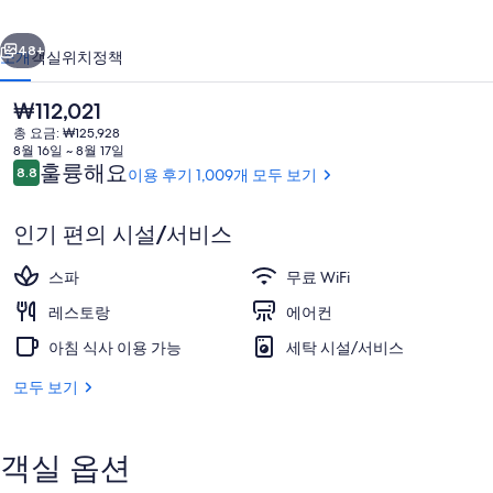
로
이전
다음
시
48+
소개
객실
위치
정책
마
현
₩112,021
핫
재
총 요금: ₩125,928
가
초
8월 16일 ~ 8월 17일
격
이
훌륭해요
8.8
이용 후기 1,009개 모두 보기
10점 만점 중 8.8점.
보
은
용
₩112,021
후
리
인기 편의 시설/서비스
기
의
스파
무료 WiFi
사우나, 온수 욕조, 온천/광천수 온천
사
레스토랑
에어컨
진
아침 식사 이용 가능
세탁 시설/서비스
갤
모두 보기
러
리
객실 옵션