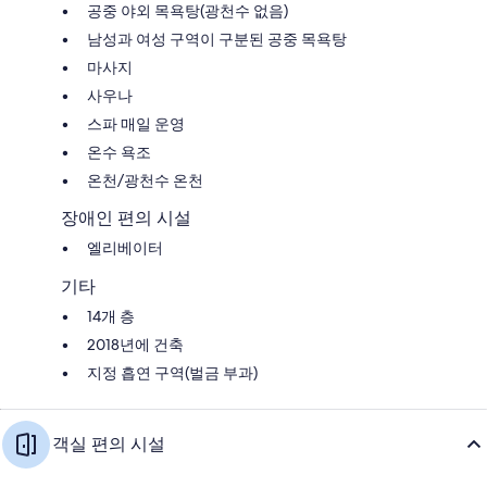
공중 야외 목욕탕(광천수 없음)
남성과 여성 구역이 구분된 공중 목욕탕
마사지
사우나
스파 매일 운영
온수 욕조
온천/광천수 온천
장애인 편의 시설
엘리베이터
기타
14개 층
2018년에 건축
지정 흡연 구역(벌금 부과)
객실 편의 시설