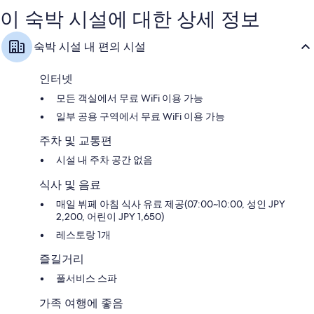
터
마
훌
훌
이 숙박 시설에 대한 상세 정보
시
륭
륭
티
해
해
숙박 시설 내 편의 시설
센
요,
요,
터
이
이
용
용
인터넷
후
후
모든 객실에서 무료 WiFi 이용 가능
기
기
2,026
1,392
일부 공용 구역에서 무료 WiFi 이용 가능
개
개
주차 및 교통편
시설 내 주차 공간 없음
식사 및 음료
매일 뷔페 아침 식사 유료 제공(07:00~10:00, 성인 JPY
2,200, 어린이 JPY 1,650)
레스토랑 1개
즐길거리
풀서비스 스파
가족 여행에 좋음