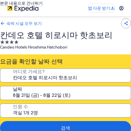
본문 내용으로 건너뛰기
앱 다운 받기
숙박 시설 모두 보기
칸데오 호텔 히로시마 핫초보리
4.0
Candeo Hotels Hiroshima Hatchobori
성
급
요금을 확인할 날짜 선택
숙
박
어디로 가세요?
시
설
날짜
인원 수
검색