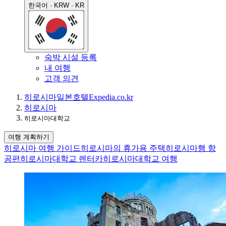
한국어 · KRW · KR
숙박 시설 등록
내 여행
고객 의견
히로시마
일본
호텔
Expedia.co.kr
히로시마
히로시마대학교
여행 계획하기
히로시마 여행 가이드
히로시마의 휴가용 주택
히로시마행 항
공편
히로시마대학교 렌터카
히로시마대학교 여행