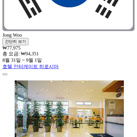
Jong Woo
간단히 보기
₩77,975
총 요금: ₩94,351
8월 31일 ~ 9월 1일
호텔 인터게이트 히로시마