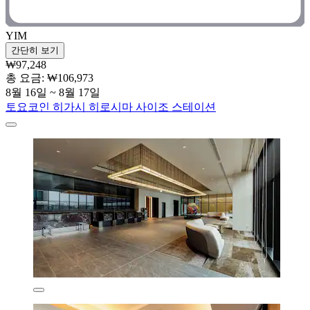
YIM
간단히 보기
₩97,248
총 요금: ₩106,973
8월 16일 ~ 8월 17일
토요코인 히가시 히로시마 사이조 스테이션