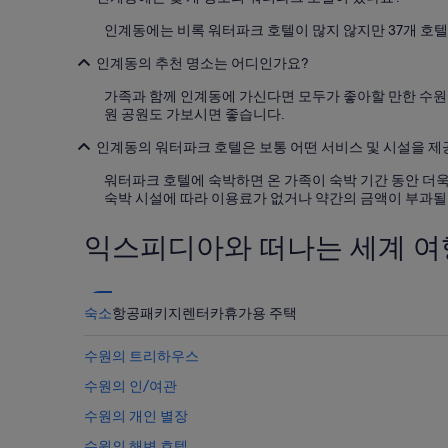
박
인계동에는 비록 워터파크 호텔이 많지 않지만 37개 호텔
기
준
인계동의 추천 명소는 어디인가요?
최
저
가족과 함께 인계동에 가신다면 모두가 좋아할 만한 수원월
가
원 공원도 가보시면 좋습니다.
입
니
인계동의 워터파크 호텔은 보통 어떤 서비스 및 시설을 
다.
요
워터파크 호텔에 숙박하면 온 가족이 숙박 기간 동안 더욱
금
숙박 시설에 따라 이용료가 없거나 약간의 금액이 부과될 
과
예
익스피디아와 떠나는 세계 여
약
가
능
여
숙소
항공
패키지
렌터카
휴가용 주택
부
는
수원의 트리하우스
변
경
수원의 인/여관
될
수
수원의 개인 별장
있
수원의 해변 호텔
으