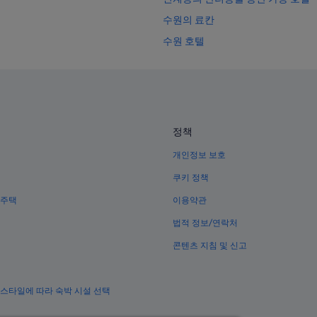
수원의 료칸
수원 호텔
팔달구의 3성급 호텔
수원의 빌라
수원의 Hyatt Hotels
인계동의 온천 호텔
정책
수원의 리조트
개인정보 보호
팔달구의 수영장이 있는 호텔
쿠키 정책
팔달구의 Independent 호텔
 주택
이용약관
수원의 포우사다
법적 정보/연락처
수원의 가족 여행 호텔
콘텐츠 지침 및 신고
수원의 WiFi 제공 호텔
인계동의 수영장이 있는 호텔
 스타일에 따라 숙박 시설 선택
수원의 모텔