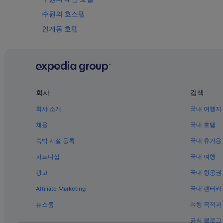
며,
수원의 호스텔
추
가
인계동 호텔
약
Kbs 수원 드라마 센터 근처 호텔
관
이
행궁로 근처 호텔
적
용
수원의 사파리 텐트형 방갈로
될
수원 화성 근처 호텔
수
회사
검색
있
수원 시청 근처 호텔
습
회사 소개
국내 여행지
니
인계동의 금연 호텔
다.
채용
국내 호텔
팔달구의 4성급 호텔
숙박 시설 등록
국내 휴가용
수원의 스키 호텔
파트너십
국내 여행
수원의 Independent 호텔
광고
국내 항공권
수원시청역의 아파트
Affiliate Marketing
국내 렌터카
수원향교 근처 호텔
뉴스룸
여행 목적과
수원의 B&B
공식 블로그