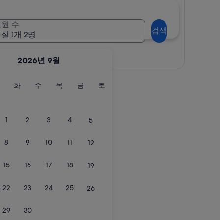
원 수
검색
실 1개 2명
지도로 보기
2026년 9월
월
화
수
목
금
토
화
수
목
금
토
요
요
요
요
요
요
일
일
일
일
일
일
1
2
3
4
5
8
9
10
11
12
15
16
17
18
19
22
23
24
25
26
29
30