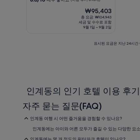
점
숙
현
₩95,403
만
박
재
점
총 요금: ₩104,943
시
요
중
세금 및 수수료 포함
설
금
8.0
9월 1일 ~ 9월 2일
₩95,403
점,
매
표
표시된 요금은 지난 24시간 
우
시
좋
된
아
요
요,
금
(이
은
용
지
후
난
기
24
인계동의 인기 호텔 이용 후기
893
시
개)
간
자주 묻는 질문(FAQ)
이
내
성
인계동 여행 시 어떤 즐거움을 경험할 수 있나요?
인
2
인계동에는 아이와 어른 모두가 즐길 수 있는 다양한 요소
명
1
인계동에는 몇 개 정도의 워터파크 호텔이 있나요?