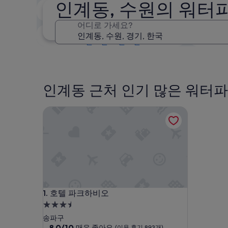
인계동, 수원의 워터
오늘 밤
8월 8일 - 8월 9일
어디로 가세요?
다음 주말
8월 14일 - 8월 16일
인계동 근처 인기 많은 워터파
호텔 파크하비오
호텔 파크하비오
1. 호텔 파크하비오
3.5
성
송파구
급
10
8.0/10
매우 좋아요
(이용 후기 893개)