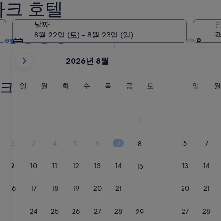
파크 호텔
내일
8월 9일 - 8월 10일
날짜
인
2주 이내
8월 22일 (토) - 8월 23일 (일)
객
8월 21일 - 8월 23일
현
2026년 8월
재
2026
크 호텔
August
일
월
화
수
목
금
토
일
일
월
화
수
목
금
토
일
월
요
요
요
요
요
요
요
요
및
일
일
일
일
일
일
일
일
2026
September
1
이
표
2
3
4
5
6
7
6
7
8
시
되
9
10
11
12
13
14
13
14
15
고
있
16
17
18
19
20
21
20
21
22
습
니
23
24
25
26
27
28
27
28
29
다.