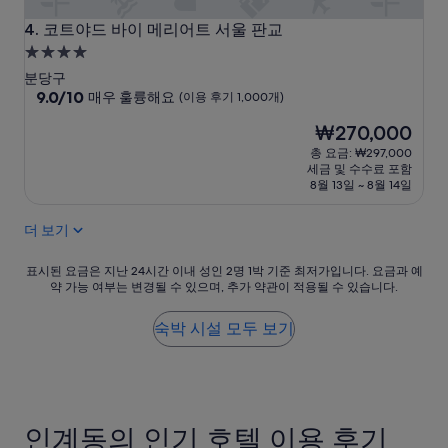
”
코트야드 바이 메리어트 서울 판교
4. 코트야드 바이 메리어트 서울 판교
4.0
성
분당구
급
10
9.0/10
매우 훌륭해요
(이용 후기 1,000개)
점
숙
현
₩270,000
만
박
재
점
총 요금: ₩297,000
시
요
중
세금 및 수수료 포함
설
금
9.0
8월 13일 ~ 8월 14일
₩270,000
점,
매
더 보기
우
훌
표
표시된 요금은 지난 24시간 이내 성인 2명 1박 기준 최저가입니다. 요금과 예
륭
약 가능 여부는 변경될 수 있으며, 추가 약관이 적용될 수 있습니다.
시
해
된
요,
요
숙박 시설 모두 보기
(이
금
용
은
후
지
기
난
1,000
24
개)
인계동의 인기 호텔 이용 후기
시