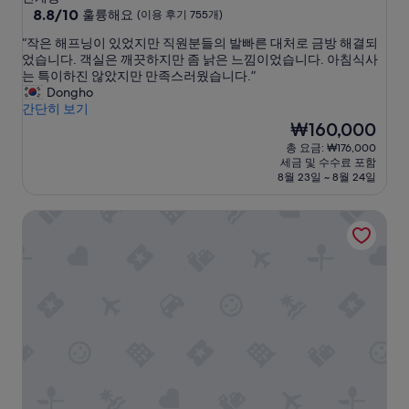
급
10
8.8/10
훌륭해요
(이용 후기 755개)
점
숙
“
“작은 해프닝이 있었지만 직원분들의 발빠른 대처로 금방 해결되
만
박
작
었습니다. 객실은 깨끗하지만 좀 낡은 느낌이었습니다. 아침식사
점
시
은
는 특이하진 않았지만 만족스러웠습니다.”
중
해
Dongho
설
8.8
프
간단히 보기
점,
닝
현
₩160,000
훌
이
재
륭
총 요금: ₩176,000
있
요
해
세금 및 수수료 포함
었
금
요,
8월 23일 ~ 8월 24일
지
₩160,000
(이
만
용
이비스 수원 앰배서더
직
후
원
기
분
755
들
개)
의
발
빠
른
대
처
로
금