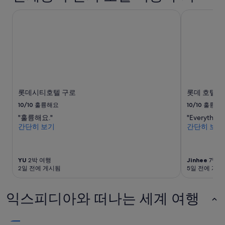
간
이
롯데시티호텔 구로
롯데 호텔 
내
성
인
2
명
1
박
기
준
롯데시티호텔 구로
롯데 호텔 
최
10/10
훌륭해요
10/10
훌륭해
저
"훌륭해요."
"Everything
가
간단히 보기
간단히 보기
입
니
다.
요
YU
2박 여행
Jinhee
7박 
금
2일 전에 게시됨
5일 전에 게시
과
예
약
익스피디아와 떠나는 세계 여행
가
능
여