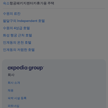
부
숙소
항공
패키지
렌터카
휴가용 주택
는
변
수원의 료칸
경
될
팔달구의 Independent 호텔
수
있
수원의 4성급 호텔
으
화성 행궁 근처 호텔
며,
추
인계동의 온천 호텔
가
약
인계동의 저렴한 호텔
관
인계동의 골프 호텔
이
적
수원의 3성급 호텔
용
될
팔달구 호텔
회사
수
수원의 Independent 호텔
있
회사 소개
습
파이팅 탁구장 근처 호텔
니
채용
다.
인계동의 3성급 호텔
숙박 시설 등록
수원의 레지던스
파트너십
수원시청역의 아파트