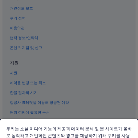
수원시청역의 모텔
개인정보 보호
수원의 포우사다
수원의 Fraser 호텔
쿠키 정책
인계동의 간이 주방이 있는 호텔
이용약관
수원의 전자레인지 구비 호텔
법적 정보/연락처
수원의 인/여관
콘텐츠 지침 및 신고
수원의 사파리 텐트형 방갈로
지원
수원 호텔
지원
팔달문 근처 호텔
수원의 아파트식 호텔
예약을 변경 또는 취소
수원의 콘도 리조트
환불 절차와 시기
수원의 금연 호텔
항공사 크레딧을 이용해 항공편 예약
수원 화성 근처 호텔
해외 여행에 필요한 문서
인계동의 수영장이 있는 호텔
우리는 소셜 미디어 기능의 제공과 데이터 분석 및 본 사이트가 올바
수원 시청 근처 호텔
로 동작하고 개인화된 콘텐츠와 광고를 제공하기 위해 쿠키를 사용