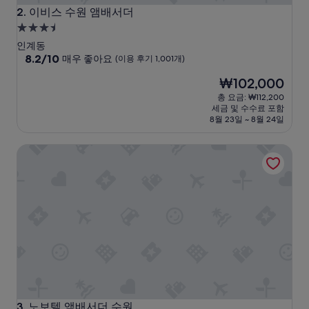
방
이비스 수원 앰배서더
2. 이비스 수원 앰배서더
해
3.5
결
성
되
인계동
급
10
었
8.2/10
매우 좋아요
(이용 후기 1,001개)
점
습
숙
현
₩102,000
만
니
박
재
점
다
총 요금: ₩112,200
시
요
중
.
세금 및 수수료 포함
설
금
8.2
객
8월 23일 ~ 8월 24일
₩102,000
점,
실
매
은
노보텔 앰배서더 수원
우
깨
좋
끗
아
하
요,
지
(이
만
용
좀
후
낡
기
은
1,001
느
개)
낌
이
었
노보텔 앰배서더 수원
습
3. 노보텔 앰배서더 수원