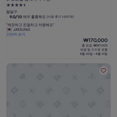
니
4.5
다
성
팔달구
.
급
10
9.0/10
매우 훌륭해요
(이용 후기 1,007개)
아
점
숙
침
“
“깨끗하고 친절하고 저령해요”
만
식
박
깨
JAESUNG
점
사
시
끗
간단히 보기
중
는
하
설
현
₩170,000
9.0
특
고
재
점,
총 요금: ₩187,000
이
친
요
매
세금 및 수수료 포함
하
절
금
우
8월 30일 ~ 8월 31일
진
하
₩170,000
훌
않
고
륭
았
코트야드 바이 메리어트 서울 판교
저
해
지
령
요,
만
해
(이
만
요
용
족
”
후
스
기
러
1,007
웠
개)
습
니
다
.