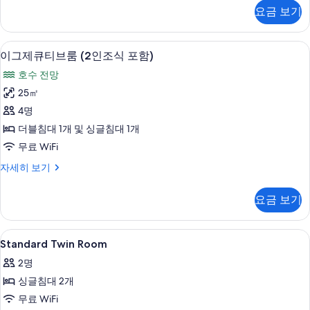
조
스
요금 보기
더
식
블
포
룸
이그제큐티브룸
이
5
(2
함)
이그제큐티브룸 (2인조식 포함)
그
인
사
호수 전망
조
제
진
식
25㎡
큐
포
모
4명
함)
티
두
자
더블침대 1개 및 싱글침대 1개
브
세
보
무료 WiFi
히
룸
기
보
이
자세히 보기
(2
기
그
인
제
요금 보기
큐
조
티
식
브
Standard
고급 침구, 오리/거위털 이불, 객실 내 금
4
룸
포
Standard Twin Room
Twin
(2
함)
2명
인
Room
사
조
싱글침대 2개
사
식
진
무료 WiFi
진
포