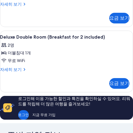
모
함)
모
Standard
자세히 보기
자
Twin
두
두
세
Room
보
요금 보기
히
보
자
보
기
세
기
기
히
Deluxe
고급 침구, 오리/거위털 이불, 객실 내 금
5
보
Deluxe Double Room (Breakfast for 2 included)
Double
기
2명
Room
더블침대 1개
(Breakfast
for
무료 WiFi
2
Deluxe
자세히 보기
included)
Double
Room
사
요금 보기
(Breakfast
진
for
2
모
로그인해 이용 가능한 할인과 특전을 확인하실 수 있어요. 리워
included)
드를 적립해 더 많은 여행을 즐겨보세요!
두
자
보
세
로그인
지금 무료 가입
히
기
보
기