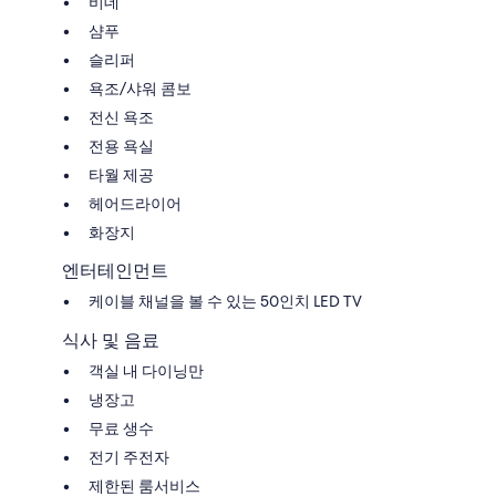
비데
샴푸
슬리퍼
욕조/샤워 콤보
전신 욕조
전용 욕실
타월 제공
헤어드라이어
화장지
엔터테인먼트
케이블 채널을 볼 수 있는 50인치 LED TV
식사 및 음료
객실 내 다이닝만
냉장고
무료 생수
전기 주전자
제한된 룸서비스