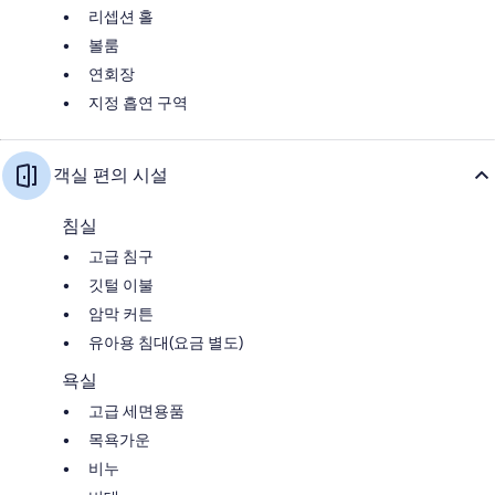
리셉션 홀
볼룸
연회장
지정 흡연 구역
객실 편의 시설
침실
고급 침구
깃털 이불
암막 커튼
유아용 침대(요금 별도)
욕실
고급 세면용품
목욕가운
비누