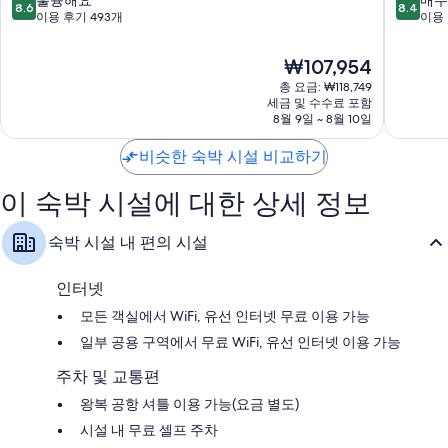
훌륭해요
매우
발코니, 별도의 좌석 공간 및 냉장고
8.6
8.4
텔
셜
점
점
이용 후기 493개
이용 
진
남
만
만
주
강
점
점
현
₩107,954
시
진
중
중
재
총 요금: ₩118,749
주
8.6
8.4
요
세금 및 수수료 포함
시
점,
점,
금
8월 9일 ~ 8월 10일
훌
매
₩107,954
륭
우
비슷한 숙박 시설 비교하기
해
좋
요,
아
이 숙박 시설에 대한 상세 정보
이
요,
용
이
후
용
숙박 시설 내 편의 시설
기
후
493
기
개
137
인터넷
개
모든 객실에서 WiFi, 유선 인터넷 무료 이용 가능
일부 공용 구역에서 무료 WiFi, 유선 인터넷 이용 가능
주차 및 교통편
왕복 공항 셔틀 이용 가능(요금 별도)
시설 내 무료 셀프 주차