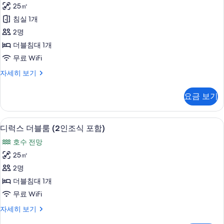
다
히
25㎡
드
보
침실 1개
기
더
2명
블
더블침대 1개
룸
무료 WiFi
사
스
자세히 보기
진
탠
모
다
요금 보기
드
두
더
보
블
디럭스 더블룸 (2인조식 포함) | 고급 침
디
4
룸
디럭스 더블룸 (2인조식 포함)
기
럭
자
호수 전망
세
스
히
25㎡
더
보
2명
기
블
더블침대 1개
룸
무료 WiFi
(2
디
자세히 보기
인
럭