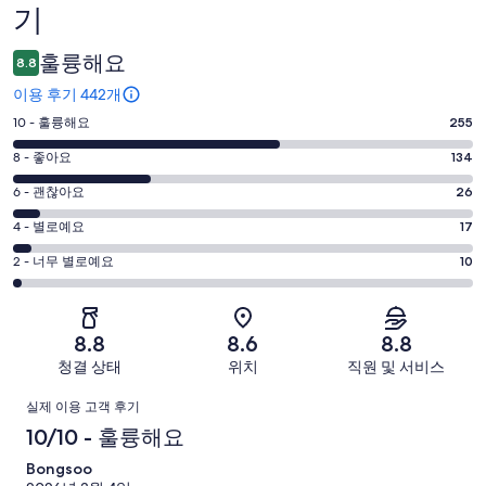
기
용
후
훌륭해요
8.8
기
이용 후기 442개
평
10 - 훌륭해요
255
점
평
8 - 좋아요
134
10
점
평
-
6 - 괜찮아요
26
8
훌
점
평
-
4 - 별로예요
17
륭
6
좋
점
평
-
2 - 너무 별로예요
10
해
아
4
괜
점
요.
-
요.
찮
2
442
별
442
-
아
개
8.8
8.6
8.8
로
개
너
요.
이
청결 상태
위치
직원 및 서비스
예
이
무
442
용
요.
용
이
별
개
후
실제 이용 고객 후기
442
후
로
이
기
용
10/10 - 훌륭해요
개
기
예
용
중
이
중
후
Bongsoo
요.
후
255