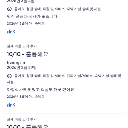
용
134
2026년 3월 4일
442
기
기
개
후
개
개
좋아요: 청결 상태, 직원 및 서비스, 숙박 시설 상태 및 시설
중
기
이
26
멋진 풍광과 식사가 좋습니다
중
용
개
2026년 3월에 1박 숙박함
17
후
개
0
기
중
실제 이용 고객 후기
10
개
10/10 - 훌륭해요
haeng im
2026년 3월 29일
좋아요: 청결 상태, 직원 및 서비스, 편의 시설/서비스, 숙박 시설 상태 및
시설
아침식사도 맛있고 객실도 깨끗 했어요
2026년 3월에 1박 숙박함
0
실제 이용 고객 후기
10/10 - 훌륭해요