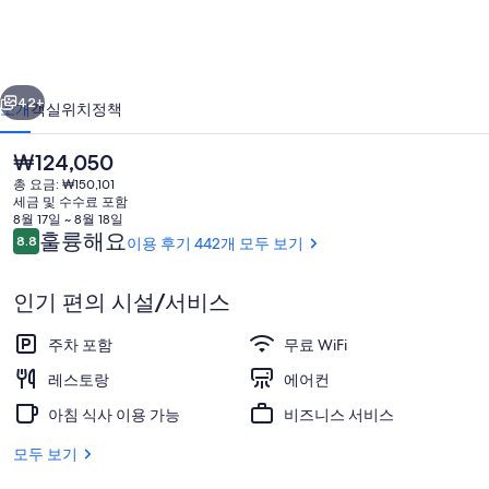
크
사
이전
다음
이
42+
소개
객실
위치
정책
드
현
₩124,050
호
재
총 요금: ₩150,101
가
텔
세금 및 수수료 포함
격
8월 17일 ~ 8월 18일
의
은
이
훌륭해요
8.8
이용 후기 442개 모두 보기
10점 만점 중 8.8점.
₩124,050
용
사
후
인기 편의 시설/서비스
기
진
외부 세부 사진
갤
주차 포함
무료 WiFi
러
레스토랑
에어컨
리
아침 식사 이용 가능
비즈니스 서비스
모두 보기