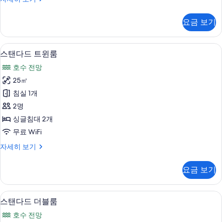
터
Double
두
Room
요금 보기
보
자
세
기
히
스탠다드 트윈룸 | 고급 침구, 오리/거위털
스
4
보
스탠다드 트윈룸
탠
기
호수 전망
다
25㎡
드
침실 1개
트
2명
윈
싱글침대 2개
룸
무료 WiFi
사
스
자세히 보기
진
탠
모
다
요금 보기
드
두
트
보
윈
스탠다드 더블룸 | 고급 침구, 오리/거위털
스
4
룸
스탠다드 더블룸
기
탠
자
호수 전망
세