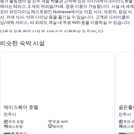
평거 볼링센터 및 진주 국립 박물관 근처에 있는 아시아레이크사이드호텔
에서는 테라스, 2 개의 커피숍/카페, 정원 이용이 가능합니다. 시설 내 세계
요리 파인다이닝 레스토랑인 Noblesse에서는 아침 식사, 브런치, 점심 식
사, 저녁 식사, 야외 다이닝 등을 즐기실 수 있습니다. 고객은 드라이클리
닝/세탁 서비스, 바 외에도 객실 내 무료 WiFi 등을 이용하실 수 있습니다.
다음과 같은 편의 시설 및 서비스도 이용하실 수 있습니다.
셀프 주차 무료
비슷한 숙박 시설
한식 아침 식사(요금 별도), 왕복 공항 셔틀(요금 별도) 및 간편 체크아
제이스퀘어 호텔
골든튤립
웃
간편 체크인, 볼룸 및 리셉션 홀
객실 특징
모든 객실은 각각 다른 가구가 비치된 형태로 되어 있으며, 편안하고 여유
로운 숙박을 위해 고급 침구, 에어컨 외에도 별도의 좌석 공간, 목욕가운 같
은 특전이 갖춰져 있습니다.
또한, 다음과 같은 편의 시설 및 서비스를 이용하실 수 있습니다.
제
골
제이스퀘어 호텔
골든튤
오리털 이불 및 유아용 침대(요금 별도)
이
든
진주시
진주시
스
튤
욕실 - 고급 세면용품 및 전신 욕조 이용 가능
주차 포함
무료 WiFi
주차 
퀘
립
레스토랑
에어컨
레스토
50인치 LED TV - 케이블 TV 채널 이용 가능
어
에
호
센
10
10