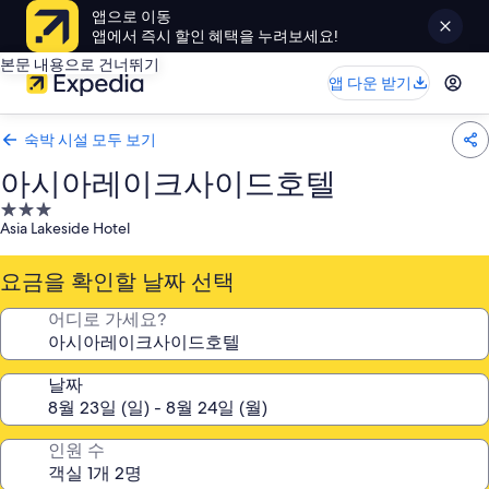
앱으로 이동
앱에서 즉시 할인 혜택을 누려보세요!
본문 내용으로 건너뛰기
앱 다운 받기
숙박 시설 모두 보기
아시아레이크사이드호텔
3.0
Asia Lakeside Hotel
성
급
요금을 확인할 날짜 선택
숙
박
어디로 가세요?
시
설
날짜
인원 수