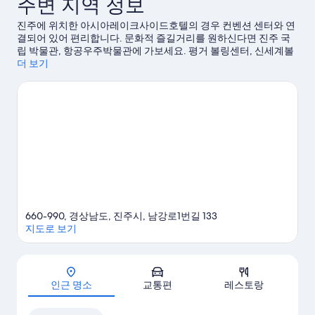
주변 지역 정보
진주에 위치한 아시아레이크사이드호텔의 경우 컨벤션 센터와 연
결되어 있어 편리합니다. 문화적 즐길거리를 원하신다면 진주 국
립 박물관, 항공우주박물관에 가보세요. 평거 볼링센터, 신세계볼
링장에서는 액티비티도 경험하실 수 있습니다. 진양호 동물원도
더 보기
놓치지 마세요.
진주 여행 가이드 보기
660-990, 경상남도, 진주시, 남강로1번길 133
지도로 보기
지도
인근 명소
교통편
레스토랑