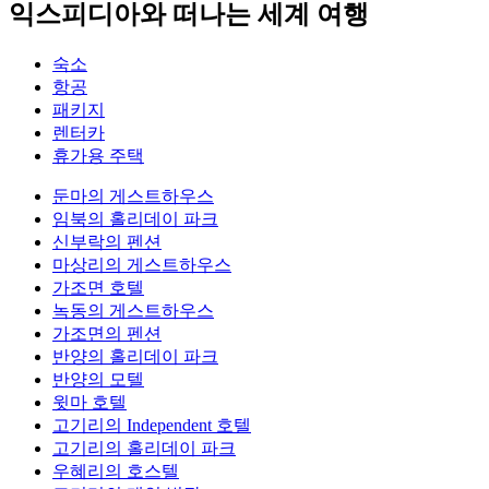
익스피디아와 떠나는 세계 여행
숙소
항공
패키지
렌터카
휴가용 주택
둔마의 게스트하우스
임북의 홀리데이 파크
신부락의 펜션
마상리의 게스트하우스
가조면 호텔
녹동의 게스트하우스
가조면의 펜션
반양의 홀리데이 파크
반양의 모텔
윗마 호텔
고기리의 Independent 호텔
고기리의 홀리데이 파크
우혜리의 호스텔