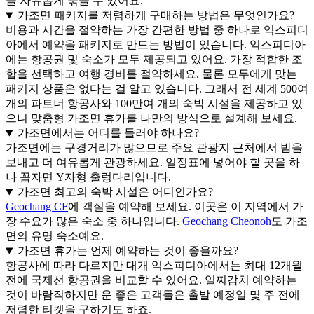
을 자유롭게 묶을 수 있어요.
가조면 패키지를 저렴하게 구매하는 방법은 무엇인가요?
비용과 시간을 절약하는 가장 간편한 방법 중 하나로 익스피디
아에서 예약을 패키지로 만드는 방법이 있습니다. 익스피디아
에는 항공권 및 숙소가 모두 제공되고 있어요. 가장 적합한 조
합을 선택하고 여행 경비를 절약하세요. 물론 모두에게 맞는
패키지 상품은 없다는 걸 알고 있습니다. 그래서 전 세계 500여
개의 파트너 항공사와 100만여 개의 숙박 시설을 제공하고 있
으니 맞춤형 가조면 휴가를 나만의 방식으로 설계해 보세요.
가조면에서는 어디를 들러야 하나요?
가조면에는 구경거리가 많으므로 주요 관광지 근처에서 밤을
보내고 더 여유롭게 관광하세요. 일정표에 넣어야 할 곳을 하
나 꼽자면 Y자형 출렁다리입니다.
가조면 최고의 숙박 시설은 어디인가요?
Geochang CF
에 객실을 예약해 보세요. 이곳은 이 지역에서 가
장 수요가 많은 숙소 중 하나입니다.
Geochang Cheonoh
도 가조
면의 유명 숙소예요.
가조면 휴가는 언제 예약하는 것이 좋을까요?
항공사에 따라 다르지만 대개 익스피디아에서는 최대 12개월
전에 국제선 항공권을 비교할 수 있어요. 일찌감치 예약하는
것이 바람직하지만 운 좋은 고객들은 출발 예정일 몇 주 전에
저렴한 티켓을 구하기도 하죠.