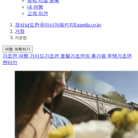
숙박 시설 등록
내 여행
고객 의견
경상남도
한국
아시아
패키지
Expedia.co.kr
거창
가조면
여행 계획하기
가조면 여행 가이드
가조면 호텔
가조면의 휴가용 주택
가조면
렌터카