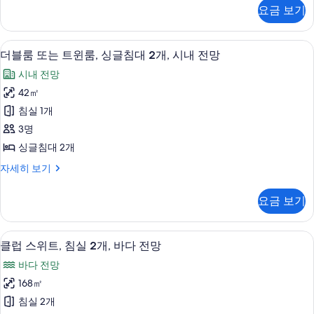
개,
망
사
진
요금 보기
자
이
시
세
모
즈
내
히
침
두
고급 침구, 오리/거위털 이불, 필로우탑 
더
보
9
대
전
더블룸 또는 트윈룸, 싱글침대 2개, 시내 전망
보
기
블
1
망
시내 전망
개,
기
룸
사
시
42㎡
또
내
진
침실 1개
전
는
모
망
3명
트
자
두
싱글침대 2개
세
윈
보
히
더
자세히 보기
룸,
보
블
기
기
싱
룸
요금 보기
또
글
는
침
트
고급 침구, 오리/거위털 이불, 필로우탑 
클
12
윈
클럽 스위트, 침실 2개, 바다 전망
대
럽
룸,
2
바다 전망
싱
스
개,
글
168㎡
위
침
시
침실 2개
대
트,