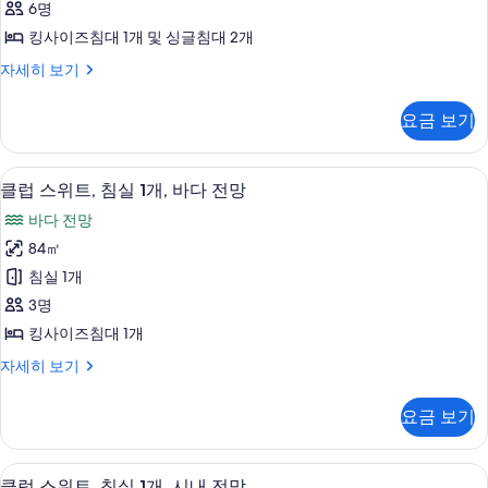
내
2
6명
침
개,
전
킹사이즈침대 1개 및 싱글침대 2개
시
실
망
내
클
자세히 보기
2
전
럽
사
개,
망
스
진
요금 보기
자
위
바
세
모
트,
다
히
침
두
숙박 시설의 전망
클
보
9
실
전
클럽 스위트, 침실 1개, 바다 전망
보
기
럽
2
망
바다 전망
개,
기
스
사
바
84㎡
위
다
진
침실 1개
전
트,
모
망
3명
침
자
두
킹사이즈침대 1개
세
실
보
히
클
자세히 보기
1
보
럽
기
개,
기
스
요금 보기
위
바
트,
다
침
고급 침구, 오리/거위털 이불, 필로우탑 
클
15
실
전
클럽 스위트, 침실 1개, 시내 전망