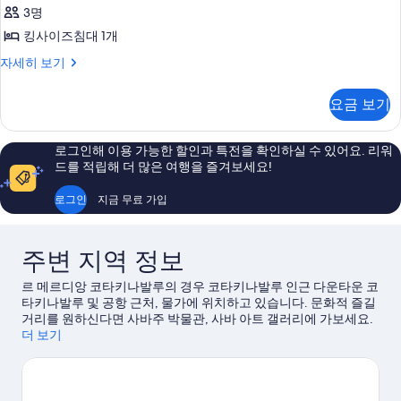
개,
망
3명
모
시
사
내
킹사이즈침대 1개
두
전
진
Loft
자세히 보기
보
망
Suite
모
자
기
자
세
두
요금 보기
세
히
보
히
보
보
기
기
로그인해 이용 가능한 할인과 특전을 확인하실 수 있어요. 리워
기
드를 적립해 더 많은 여행을 즐겨보세요!
로그인
지금 무료 가입
주변 지역 정보
르 메르디앙 코타키나발루의 경우 코타키나발루 인근 다운타운 코
타키나발루 및 공항 근처, 물가에 위치하고 있습니다. 문화적 즐길
거리를 원하신다면 사바주 박물관, 사바 아트 갤러리에 가보세요.
쇼핑을 제대로 즐길 수 있는 공예 시장, 센터 포인트도 방문해 볼
더 보기
만합니다. 각종 이벤트나 게임이 개최되는 리카스 스타디움도 놓
치지 마세요. 시간 여유가 있다면 카야킹, 스쿠버다이빙, 스노클링
같은 액티비티도 여행 일정에 추가해 보세요.
코타키나발루 여행
가이드 보기