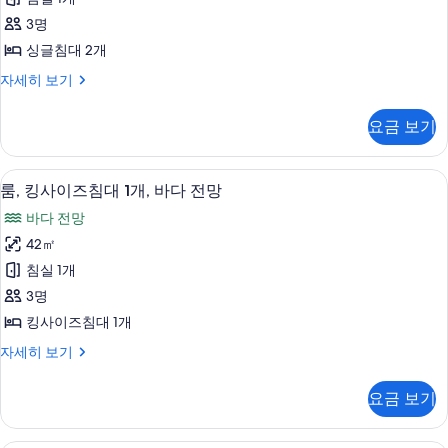
개
룸
두
자
3명
또
세
보
싱글침대 2개
히
는
기
보
클
자세히 보기
트
기
럽
윈
더
요금 보기
블
룸,
룸
싱
또
숙박 시설의 전망
룸,
7
는
룸, 킹사이즈침대 1개, 바다 전망
글
킹
트
침
바다 전망
윈
사
룸,
대
42㎡
이
싱
2
침실 1개
글
즈
개,
침
3명
침
대
바
킹사이즈침대 1개
2
대
다
개,
룸,
자세히 보기
1
바
킹
전
개,
다
사
망
요금 보기
전
이
바
망
사
즈
다
자
침