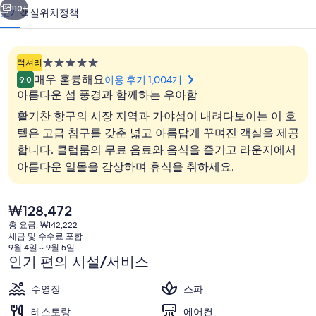
키
110+
소개
객실
위치
정책
나
발
5.0
럭셔리
루
성
매우 훌륭해요
이용 후기 1,004개
9.0
급
의
아름다운 섬 풍경과 함께하는 우아함
숙
활기찬 항구의 시장 지역과 가야섬이 내려다보이는 이 호
사
박
텔은 고급 침구를 갖춘 넓고 아름답게 꾸며진 객실을 제공
진
시
합니다. 클럽룸의 무료 음료와 음식을 즐기고 라운지에서
설
2 개의 바/라운지, 칵테일 바, 로비 라운
갤
아름다운 일몰을 감상하며 휴식을 취하세요.
러
리
현
₩128,472
재
총 요금: ₩142,222
가
세금 및 수수료 포함
격
9월 4일 ~ 9월 5일
은
인기 편의 시설/서비스
₩128,472
수영장
스파
레스토랑
에어컨