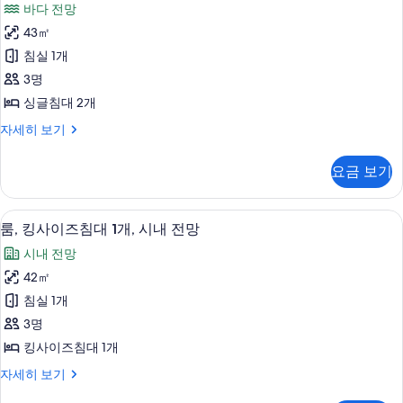
가
바다 전망
룸
능
43㎡
또
한
침실 1개
는
필
3명
터
트
싱글침대 2개
윈
더
자세히 보기
룸,
블
싱
룸
요금 보기
또
글
는
침
트
고급 침구, 오리/거위털 이불, 필로우탑 
룸,
8
윈
룸, 킹사이즈침대 1개, 시내 전망
대
킹
룸,
2
시내 전망
싱
사
개,
글
42㎡
이
침
바
침실 1개
대
즈
다
2
3명
침
개,
전
킹사이즈침대 1개
바
대
망
다
룸,
자세히 보기
1
전
킹
사