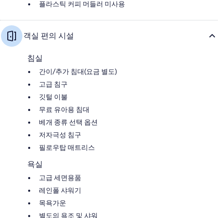
플라스틱 커피 머들러 미사용
객실 편의 시설
침실
간이/추가 침대(요금 별도)
고급 침구
깃털 이불
무료 유아용 침대
베개 종류 선택 옵션
저자극성 침구
필로우탑 매트리스
욕실
고급 세면용품
레인폴 샤워기
목욕가운
별도의 욕조 및 샤워