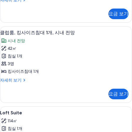
자세히 보기
보
Suite,
기
보
기
1
요금 보기
기
Bedroom
자
세
고급 침구, 오리/거위털 이불, 필로우탑 
클
12
히
클럽룸, 킹사이즈침대 1개, 시내 전망
럽
보
시내 전망
기
룸,
42㎡
킹
침실 1개
사
3명
이
킹사이즈침대 1개
즈
클
자세히 보기
침
럽
대
룸,
요금 보기
킹
1
사
개,
이
Loft
Loft Suite | 고급 침구, 오리/거위털
7
즈
시
Loft Suite
Suite
침
내
114㎡
대
사
전
1
침실 1개
진