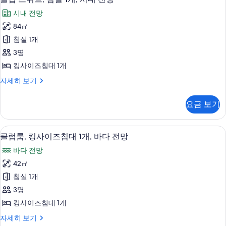
럽
1
망
시내 전망
개,
스
사
바
84㎡
위
다
진
침실 1개
전
트,
모
망
3명
침
자
두
킹사이즈침대 1개
세
실
보
히
클
자세히 보기
1
보
럽
기
개,
기
스
요금 보기
위
시
트,
내
침
숙박 시설의 전망
클
9
실
전
클럽룸, 킹사이즈침대 1개, 바다 전망
럽
1
망
바다 전망
개,
룸,
사
시
42㎡
킹
내
진
침실 1개
전
사
모
망
3명
이
자
두
킹사이즈침대 1개
세
즈
보
히
클
자세히 보기
침
보