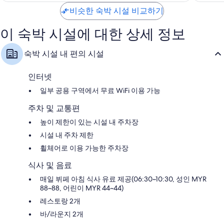
운
발
우
륭
코
비슷한 숙박 시설 비교하기
루
좋
해
타
다
아
요,
키
운
요,
이
이 숙박 시설에 대한 상세 정보
나
타
이
용
발
운
용
후
숙박 시설 내 편의 시설
루
코
후
기
타
기
74
키
1,000
개
인터넷
나
개
일부 공용 구역에서 무료 WiFi 이용 가능
발
루
주차 및 교통편
높이 제한이 있는 시설 내 주차장
시설 내 주차 제한
휠체어로 이용 가능한 주차장
식사 및 음료
매일 뷔페 아침 식사 유료 제공(06:30~10:30, 성인 MYR
88~88, 어린이 MYR 44~44)
레스토랑 2개
바/라운지 2개