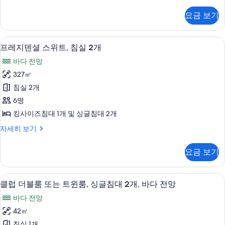
럽
기
기
대
룸,
요금 보기
킹
1
사
개,
이
프레지덴셜 스위트, 침실 2개 | 고급 침
프
14
즈
바
프레지덴셜 스위트, 침실 2개
레
침
다
바다 전망
대
지
전
1
327㎡
덴
개,
망
침실 2개
바
셜
사
다
6명
스
전
진
킹사이즈침대 1개 및 싱글침대 2개
망
위
모
자
프
자세히 보기
트,
세
레
두
히
침
지
보
요금 보기
보
덴
실
기
기
셜
2
스
숙박 시설의 전망
클
9
위
개
클럽 더블룸 또는 트윈룸, 싱글침대 2개, 바다 전망
럽
트,
사
바다 전망
침
더
진
실
42㎡
블
2
모
침실 1개