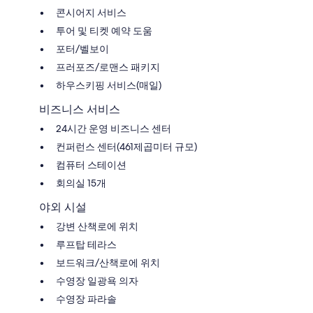
콘시어지 서비스
투어 및 티켓 예약 도움
포터/벨보이
프러포즈/로맨스 패키지
하우스키핑 서비스(매일)
비즈니스 서비스
24시간 운영 비즈니스 센터
컨퍼런스 센터(461제곱미터 규모)
컴퓨터 스테이션
회의실 15개
야외 시설
강변 산책로에 위치
루프탑 테라스
보드워크/산책로에 위치
수영장 일광욕 의자
수영장 파라솔