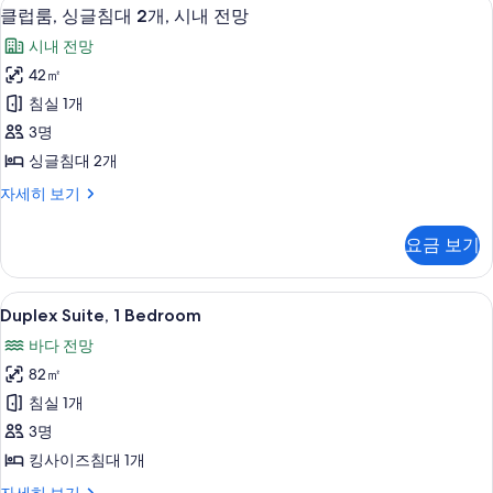
진
고급 침구, 오리/거위털 이불, 필로우탑 
클
세
11
대
전
클럽룸, 싱글침대 2개, 시내 전망
모
히
럽
1
망
시내 전망
보
개,
두
룸,
기
사
바
42㎡
보
싱
다
진
침실 1개
전
기
글
모
망
3명
침
자
두
싱글침대 2개
세
대
보
히
클
자세히 보기
2
보
럽
기
개,
기
룸,
요금 보기
싱
시
글
내
침
Duplex
숙박 시설의 전망
12
대
전
Duplex Suite, 1 Bedroom
Suite,
2
망
바다 전망
개,
1
사
시
82㎡
Bedroom
내
진
사
침실 1개
전
모
망
진
3명
자
두
모
킹사이즈침대 1개
세
보
두
히
Duplex