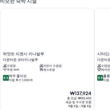
다음과 같은 편의 시설 및 서비스도 이용하실 수 있습니다.
비슷한 숙박 시설
일광욕 의자 및 수영장 파라솔 등을 갖춘 야외 수영장
하얏트 리젠시 키나발루
시타딘스
뷔페 아침 식사(요금 별도), 간편 체크아웃 및 웨딩 서비스
TV(로비), 투어/티켓 안내 및 정수기
귀중품 보관함(프런트 데스크), 마사지/트리트먼트룸 및 짐 보관
이용 후기에 따르면 고객들은 직원의 친절함에 상당히 만족합니다.
객실 특징
각각 다른 가구가 비치된 모든 412개 객실에는 편안하고 여유로운 숙박을
하
시
하얏트 리젠시 키나발루
시타딘
위해 고급 침구, 베개 종류 선택 옵션 외에도 노트북 작업 공간, 에어컨 같
얏
타
은 정성이 담긴 편의 시설 및 서비스가 포함되어 있습니다. 고객의 이용 후
다운타운 코타키나발루
다운타운
트
딘
기에 따르면 청결한 객실이 이 숙박 시설의 장점으로 손꼽힙니다.
수영장
어린이 수영장
수영장
리
스
무료 WiFi
레스토랑
에어컨
젠
워
이 밖에 다음과 같은 편의 시설 및 서비스를 이용하실 수 있습니다.
시
터
10
10
매우 좋아요
훌륭
8.4
8.8
유아용 의자 및 무료 유아용 침대
키
프
점
점
이용 후기 1,000개
이용 
나
론
만
만
재활용 및 LED 전구
발
트
점
점
레인폴 샤워기, 고급 세면용품 및 별도의 욕조/샤워 시설
현
₩137,924
루
코
중
중
재
다
타
8.4
8.8
옷장 또는 벽장, 미니 냉장고 및 전기 주전자
총 요금: ₩152,430
요
운
키
점,
점,
세금 및 수수료 포함
금
타
9월 2일 ~ 9월 3일
나
매
훌
₩137,924