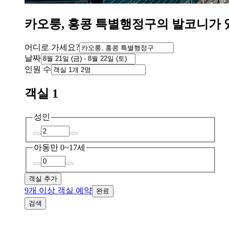
카오룽, 홍콩 특별행정구의 발코니가 
어디로 가세요?
날짜
인원 수
객실 1
성인
아동
만 0~17세
객실 추가
9개 이상 객실 예약
완료
검색