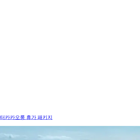
렌터카
카오룽 휴가 패키지