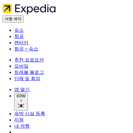
여행 예약
숙소
항공
렌터카
항공 + 숙소
추천 프로모션
모바일
트래블 블로그
단체 및 회의
앱 열기
KRW
•
숙박 시설 등록
지원
내 여행