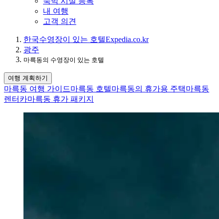
숙박 시설 등록
내 여행
고객 의견
한국
수영장이 있는 호텔
Expedia.co.kr
광주
마륵동의 수영장이 있는 호텔
여행 계획하기
마륵동 여행 가이드
마륵동 호텔
마륵동의 휴가용 주택
마륵동
렌터카
마륵동 휴가 패키지