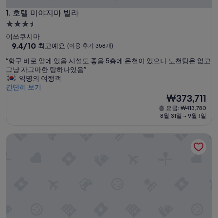
호텔 미야지마 빌라
1. 호텔 미야지마 빌라
3.5
성
이쓰쿠시마
급
10
9.4/10
최고예요
(이용 후기 358개)
점
숙
“
“항구 바로 앞에 있음 시설도 좋음 5층에 온천이 있으나 노천탕은 없고
만
박
항
그냥 자그마한 탕하나있음”
점
시
구
익명의 여행객
중
바
간단히 보기
설
9.4
로
현
₩373,711
점,
앞
재
최
총 요금: ₩413,780
에
요
고
8월 31일 ~ 9월 1일
있
금
예
음
₩373,711
요,
사쿠라야
시
(이
설
용
도
후
좋
기
음
358
5
개)
층
에
온
천