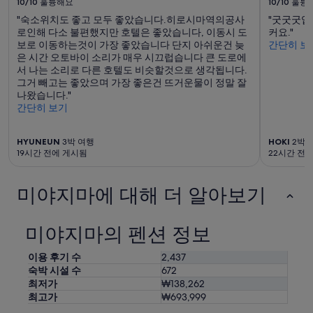
편
10/10
훌륭해요
10/10
훌륭
과
할
예
"숙소위치도 좋고 모두 좋았습니다.히로시마역의공사
"굿굿굿입
수
약
로인해 다소 불편했지만 호텔은 좋았습니다, 이동시 도
커요."
있
가
보로 이동하는것이 가장 좋았습니다 단지 아쉬운건 늦
간단히 보
어
능
은 시간 오토바이 소리가 매우 시끄럽습니다 큰 도로에
요
여
서 나는 소리로 다른 호텔도 비슷할것으로 생각됩니다.
방
부
그거 빼고는 좋았으며 가장 좋은건 뜨거운물이 정말 잘
에
는
나왔습니다."
거
변
간단히 보기
울
경
하
될
나
수
HYUNEUN
3박 여행
HOKI
2박 
놔
19시간 전에 게시됨
22시간 전
있
주
으
시
며,
면
미야지마에 대해 더 알아보기
추
좋
가
을
약
거
미야지마의 펜션 정보
관
같
이
아
적
이용 후기 수
2,437
요
용
숙박 시설 수
672
~
될
최저가
₩138,262
편
수
최고가
₩693,999
히
있