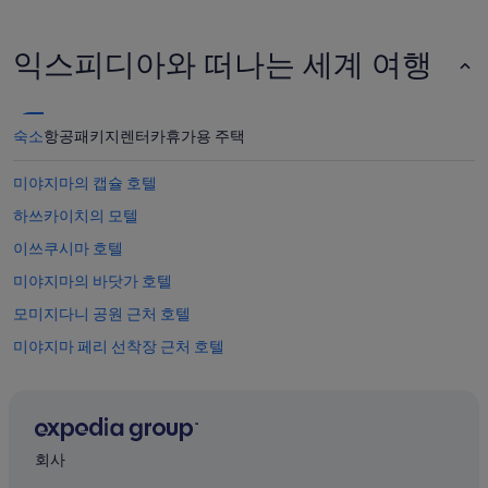
잘
습
쉬
니
다
다.
익스피디아와 떠나는 세계 여행
왔
습
니
다
숙소
항공
패키지
렌터카
휴가용 주택
”
미야지마의 캡슐 호텔
하쓰카이치의 모텔
이쓰쿠시마 호텔
미야지마의 바닷가 호텔
모미지다니 공원 근처 호텔
미야지마 페리 선착장 근처 호텔
하쓰카이치의 WiFi 제공 호텔
미야지마 수족관 근처 호텔
하쓰카이치의 콘도
회사
하쓰카이치의 료칸