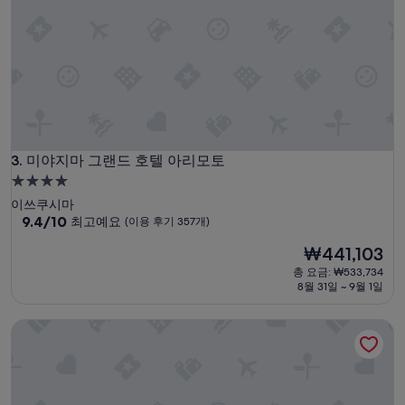
은
개)
위
치
였
어
요
.
미
야
지
미야지마 그랜드 호텔 아리모토
3. 미야지마 그랜드 호텔 아리모토
마
4.0
에
성
이쓰쿠시마
간
급
10
9.4/10
최고예요
(이용 후기 357개)
다
점
면
숙
현
₩441,103
만
하
박
재
점
룻
총 요금: ₩533,734
시
요
중
8월 31일 ~ 9월 1일
밤
설
금
9.4
숙
₩441,103
점,
박
잇쓰쿠시마 이로하
최
추
고
천
예
드
요,
리
(이
고