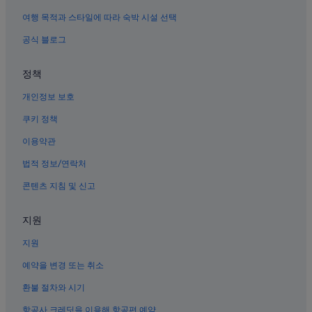
미야지마의 Independent 호텔
여행 목적과 스타일에 따라 숙박 시설 선택
미야하마 온천 근처 호텔
공식 블로그
하쓰카이치의 주차 가능 호텔
정책
하쓰카이치의 4성급 호텔
개인정보 보호
하쓰카이치의 타운하우스
하쓰카이치 교테이조마에 역 근처 호텔
쿠키 정책
레이카도 근처 호텔
이용약관
미야지마의 온천 호텔
법적 정보/연락처
미야지마 역사민속박물관 근처 호텔
콘텐츠 지침 및 신고
하쓰카이치 미야지마구치 역 근처 호텔
지원
하쓰카이치의 캐빈
지원
히로시마 이츠카이치 역의 게스트하우스
에타지마시의 빌라
예약을 변경 또는 취소
오타케시 호텔
환불 절차와 시기
하쓰카이치 히로덴하츠카이치 역의 아파트식 호텔
항공사 크레딧을 이용해 항공편 예약