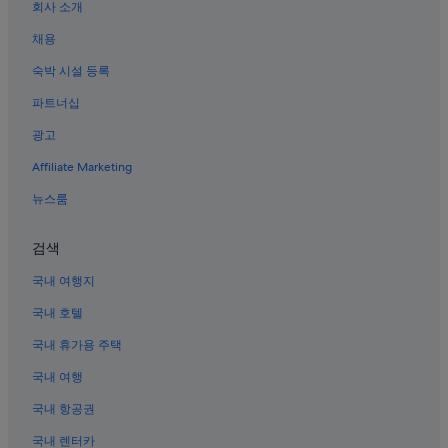
회사 소개
미야지마의 APA Hotels
채용
미야지마의 스파가 있는 리조트 및 호텔
숙박 시설 등록
하쓰카이치의 카지노 호텔
파트너십
하쓰카이치 히로덴미야지마구치 역 근처 호텔
광고
하쓰카이치 히로덴하츠카이치 역 근처 호텔
Affiliate Marketing
하쓰카이치의 개인 별장
미야지마의 료칸
뉴스룸
하야타니신사 근처 호텔
검색
하쓰카이치의 아파트식 호텔
국내 여행지
미야지마의 리조트
국내 호텔
미야지마의 4성급 호텔
국내 휴가용 주택
오타케시의 3성급 호텔
국내 여행
미야지마의 해변 호텔
미야지마의 온수 욕조가 있는 호텔
국내 항공권
미야지마의 홀리데이 파크
국내 렌터카