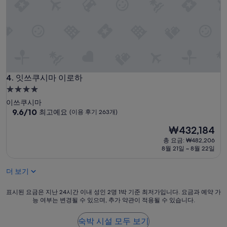
용
이
후
사
기
쿠
357
라
개)
야
호
텔
도
잇쓰쿠시마 이로하
4. 잇쓰쿠시마 이로하
가
성
4.0
비
성
이쓰쿠시마
추
급
10
9.6/10
최고예요
(이용 후기 263개)
천
점
숙
합
현
₩432,184
만
박
니
재
점
총 요금: ₩482,206
다
시
요
중
8월 21일 ~ 8월 22일
.
설
금
9.6
한
₩432,184
점,
가
더 보기
최
지
고
아
표
표시된 요금은 지난 24시간 이내 성인 2명 1박 기준 최저가입니다. 요금과 예약 가
예
쉬
능 여부는 변경될 수 있으며, 추가 약관이 적용될 수 있습니다.
시
요,
운
된
(이
건
요
용
숙박 시설 모두 보기
이