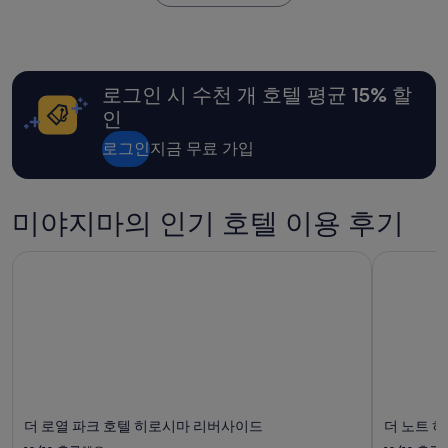
금
후
코
은
기
노
지
263
미
난
개)
룸
24
에
로그인 시 수천 개 호텔 평균 15% 할
시
거
간
인
울
이
이
내
로그인
지금 무료 가입
화
성
장
인
실
2
에
미야지마의 인기 호텔 이용 후기
명
만
1
있
박
더 로열 파크 호텔 히로시마 리버사이드
더 노트 
어
기
서
준
여
최
자
저
분
가
들
입
은
니
조
다.
금
요
더 로열 파크 호텔 히로시마 리버사이드
더 노트 
불
금