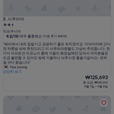
이
있
으
나
사쿠라야
2. 사쿠라야
노
2.5
천
성
이쓰쿠시마
탕
급
10
9.2/10
매우 훌륭해요
(이용 후기 468개)
은
점
없
숙
“
“페리에서 내려 짐맡기고 관광하기 좋은 위치였어요. 미야지마에 간다
만
고
박
페
면 하룻밤 숙박 추천드리고 이 사쿠라야호텔도 가성비 추천합니다. 한
점
그
시
리
가지 아쉬운건 이코노미 룸에 거울이 화장실에만 있어서 여자분들은
중
냥
에
조금 불편할 수 있어요 방에 거울하나 놔주시면 좋을거같아요~ 편히
설
9.2
자
서
잘 쉬다 왔습니다”
점,
그
내
Hye young
매
마
려
간단히 보기
우
한
짐
현
₩125,693
훌
탕
맡
재
륭
하
총 요금: ₩138,262
기
요
해
9월 7일 ~ 9월 8일
나
고
금
요,
있
관
₩125,693
(이
음
미야지마 그랜드 호텔 아리모토
광
용
”
하
후
기
기
좋
468