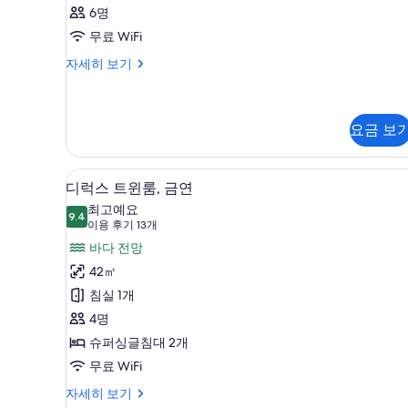
실
사
6명
용
사
무료 WiFi
가
진
능
객
자세히 보기
모
실
한
두
자
필
세
보
터
히
요금 보
기
보
기
고급 침구, 필로우탑 침대, 객실 
디
16
디럭스 트윈룸, 금연
럭
최고예요
9.4
9.4점 만점 중 10점
스
(이
이용 후기 13개
용
트
바다 전망
후
윈
42㎡
기
룸,
침실 1개
13
금
4명
개)
연
슈퍼싱글침대 2개
사
무료 WiFi
진
디
자세히 보기