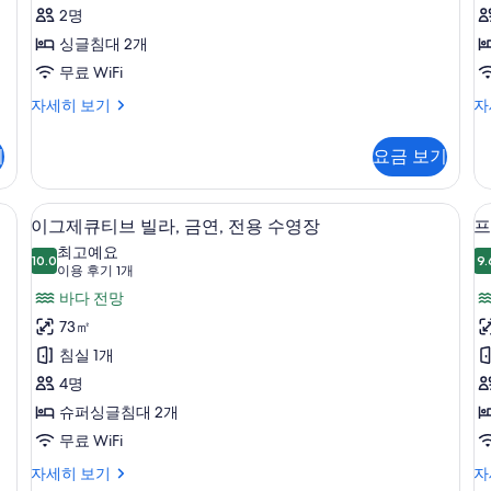
2명
Room
Vi
싱글침대 2개
H
사
T
무료 WiFi
진
모
Deluxe
Pr
자세히 보기
자
Twin
Po
두
Room
Vil
기
요금 보기
보
자
Ho
세
Tr
기
히
자
내 금고, 책상
이그제큐티브 빌라, 금연, 전용 수영장 | 
이
11
보
세
이그제큐티브 빌라, 금연, 전용 수영장
프
그
기
히
최고예요
10.0
보
9.
10.0점 만점 중 10점
제
(이
이용 후기 1개
기
용
큐
바다 전망
후
티
73㎡
기
브
침실 1개
1
(
빌
4명
개)
라,
슈퍼싱글침대 2개
금
무료 WiFi
연,
이
프
자세히 보기
자