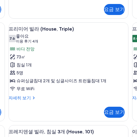
그
리
전
제
미
기
요금 보기
용
큐
어
티
빌
수
브
라
내 금고, 책상
프리미어 빌라 (House, Triple) | 고
프
영
10
빌
(H
프리미어 빌라 (House, Triple)
프
리
라,
자
장
좋아요
금
7.6
세
8.
7.6점 만점 중 10점
미
(이
사
이용 후기 4개
연,
히
용
어
바다 전망
진
전
보
후
용
기
빌
73㎡
모
수
기
라
침실 1개
두
영
4
장
(House,
(
5명
보
개)
자
Triple)
슈퍼싱글침대 2개 및 싱글사이즈 트런들침대 1개
기
세
사
히
무료 WiFi
보
진
프
프
자세히 보기
자
기
모
리
리
미
미
두
기
요금 보기
어
어
보
빌
빌
라
라
기
 | 고급 침구, 필로우탑 침대, 객실 내 금고, 책상
프레지덴셜 빌라, 침실 3개 (House, 101
프
2
(House,
(H
프레지덴셜 빌라, 침실 3개 (House, 101)
이
레
Triple)
자