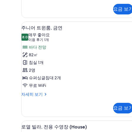
럭
모
스
요금 보
두
트
윈
보
룸,
고급 침구, 필로우탑 침대, 객실 
주
기
12
금
주니어 트윈룸, 금연
니
연
매우 좋아요
자
8.0
8.0점 만점 중 10점
어
(이
이용 후기 1개
세
용
트
바다 전망
히
후
보
윈
82㎡
기
기
룸,
침실 1개
1
금
2명
개)
연
슈퍼싱글침대 2개
사
무료 WiFi
진
주
자세히 보기
니
모
어
요금 보
두
트
윈
보
룸,
로열 빌라, 전용 수영장 (House)
로
기
7
금
로열 빌라, 전용 수영장 (House)
열
연