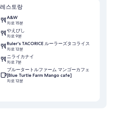
레스토랑
A&W
차로 15분
やえびし
차로 9분
Ruler's TACORICE ルーラーズタコライス
차로 12분
ニライカナイ
차로 7분
ブルータートルファーム マンゴーカフェ
[Blue Turtle Farm Mango cafe]
차로 12분