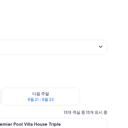
8월 16
다음 주말 예약 가능 여부 확인, 8월 21 - 8월 23
다음 주말
8월 21 - 8월 23
13개 객실 중 13개 표시 중
 책상
remier
고급 침구, 필로우탑 침대, 객실 내 금고, 책상
1
emier Pool Villa House Triple
ool