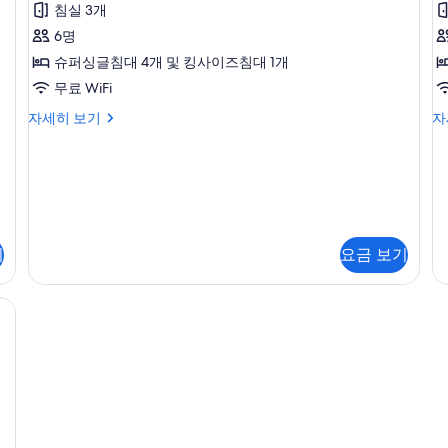
침실 3개
자
세
지
세
히
6명
덴
히
보
슈퍼싱글침대 4개 및 킹사이즈침대 1개
보
기
셜
기
무료 WiFi
빌
프
이
자세히 보기
자
라,
레
그
침
라
지
제
덴
큐
실
셜
티
3
빌
브
라,
빌
개
(
침
라
(House,
기
요금 보기
실
금
101)
3
연
개
(K
사
(House, 100) | 고급 침구, 필로우탑 침대, 객실 내 금고, 책상
(House,
자
진
101)
세
모
자
히
세
보
두
히
기
보
보
기
기