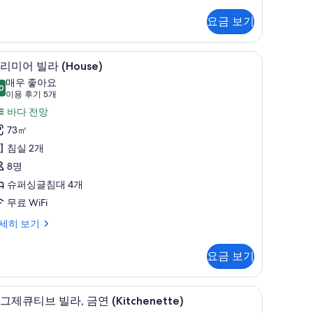
두
보
요금 보기
기
급 침구, 필로우탑 침대, 객실 내 금고, 책상
프리미어 빌라 (House) | 고급 침구, 필로우탑 
프
11
ouse)
리미어 빌라 (House)
리
매우 좋아요
0
8.0점 만점 중 10점
미
(이
이용 후기 5개
용
어
바다 전망
후
빌
73㎡
기
라
침실 2개
5
House)
8명
개)
사
슈퍼싱글침대 4개
진
무료 WiFi
모
세히 보기
두
보
요금 보기
기
) | 고급 침구, 필로우탑 침대, 객실 내 금고, 책상
이그제큐티브 빌라, 금연 (Kitchenette) | 고
이
5
ouse)
그제큐티브 빌라, 금연 (Kitchenette)
그