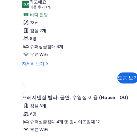
최고예요
자
10.0
10.0점 만점 중 10점
빌
(이
이용 후기 1개
세
용
라,
바다 전망
히
후
보
전
73㎡
기
기
용
침실 2개
1
수
8명
개)
영
슈퍼싱글침대 4개
장
무료 WiFi
(House)
로
자세히 보기
열
사
빌
진
요금 보
라,
모
전
용
두
프레지덴셜 빌라, 금연, 수영장 이용 
프
1
수
프레지덴셜 빌라, 금연, 수영장 이용 (House, 100)
보
레
영
침실 3개
장
기
지
(House)
6명
덴
자
슈퍼싱글침대 4개 및 킹사이즈침대 1개
세
셜
히
무료 WiFi
빌
보