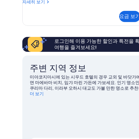
프
자세히 보기
기
라,
레
금
지
요금 보
덴
연,
셜
수
빌
라,
영
금
로그인해 이용 가능한 할인과 특전을 확
장
연,
여행을 즐겨보세요!
수
이
영
용
장
주변 지역 정보
(House,
이
용
100)
미야코지마시에 있는 시우드 호텔의 경우 교외 및 바닷가에
(House,
면 마에바마 비치, 임갸 마린 가든에 가보세요. 인기 명소
사
100)
쿠리마 다리, 이라부 오하시 대교도 가볼 만한 명소로 추천
자
진
바이킹 같은 야외 활동을 즐기는 시간도 가져보세요.
더 보기
미야
세
모
히
두
보
기
보
기