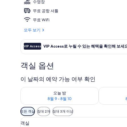
수영장
무료 공항 셔틀
숙박 시설 구
무료 WiFi
모두 보기
VIP Access로 누릴 수 있는 혜택을 확인해 보세요
VIP Access
객실 옵션
이 날짜의 예약 가능 여부 확인
오늘 밤 예약 가능 여부 확인, 8월 9 - 8월 10
내일 예약 가능 여
오늘 밤
8월 9 - 8월 10
객
모든 객실
침대 2개
침대 3개 이상
실
고급 침구, 필로우탑 침대, 객실 
객
에
1
객실