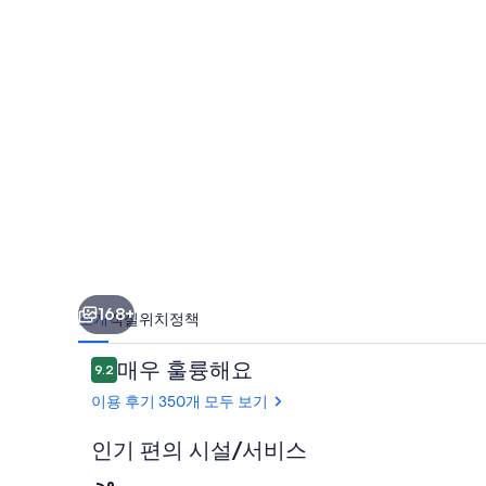
사
진
갤
러
리
168+
소개
객실
위치
정책
이
매우 훌륭해요
9.2
10점 만점 중 9.2점.
용
이용 후기 350개 모두 보기
후
기
인기 편의 시설/서비스