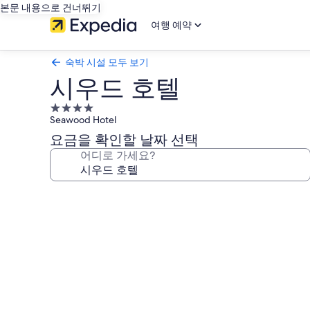
본문 내용으로 건너뛰기
여행 예약
숙박 시설 모두 보기
시우드 호텔
4.0
Seawood Hotel
성
급
요금을 확인할 날짜 선택
숙
어디로 가세요?
박
시
시
설
우
드
호
텔
의