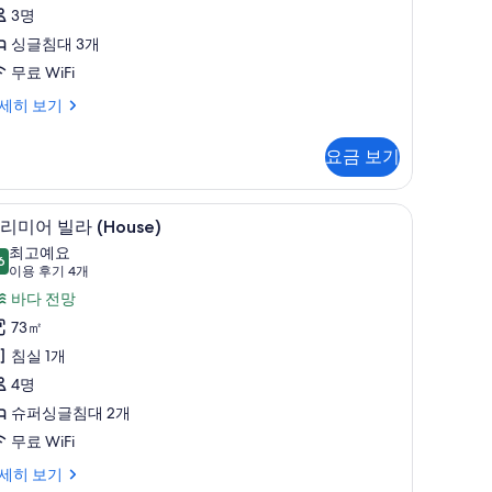
3명
lla
싱글침대 3개
ouse
riple
무료 WiFi
사
emier
세히 보기
ol
진
la
모
요금 보기
use
두
iple
고급 침구, 필로우탑 침대, 객실 내 금고, 책상
보
프리미어 빌라 (House) | 고급 침구, 필로우탑 
프
14
리미어 빌라 (House)
기
리
최고예요
6
9.6점 만점 중 10점
미
(이
이용 후기 4개
용
어
바다 전망
후
빌
73㎡
기
라
침실 1개
4
House)
4명
개)
사
슈퍼싱글침대 2개
진
무료 WiFi
모
세히 보기