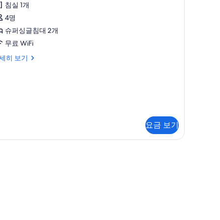
침실 1개
제
4명
큐
슈퍼싱글침대 2개
티
무료 WiFi
브
세히 보기
빌
,
금
연
Kitchenette)
,
사
요금 보기
진
itchenette)
모
두
보
기