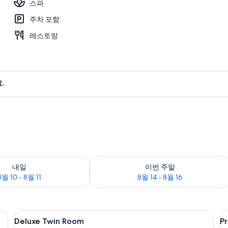
스파
주차 포함
내
레스토랑
.
부 확인, 8월 10 - 8월 11
이번 주말 예약 가능 여부 확인, 8월 14 - 
내일
이번 주말
8월 10 - 8월 11
8월 14 - 8월 16
내 금고, 책상
Deluxe
고급 침구, 필로우탑 침대, 객실 내 금고,
P
1
Deluxe Twin Room
Pr
Twin
P