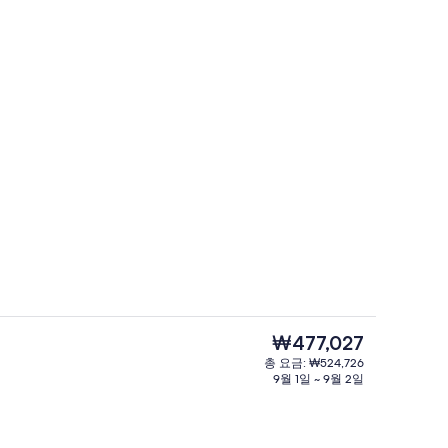
랑, 아침 식사, 점심 식사 및 저녁 식사 제공
프레지덴셜 빌라, 침실 3개 (House, 10
현
₩477,027
재
총 요금: ₩524,726
가
9월 1일 ~ 9월 2일
숙박 시설 구내
격
은
₩477,027