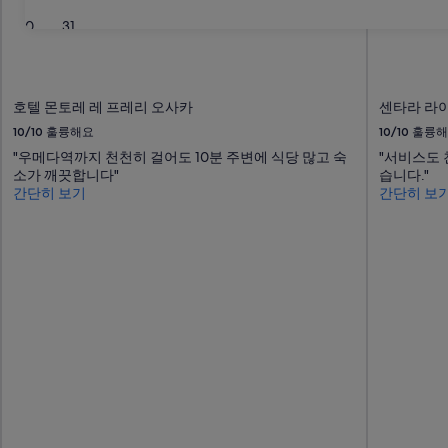
30
31
호텔 몬토레 레 프레리 오사카
센타라 라이
10/10
훌륭해요
10/10
훌륭해
"우메다역까지 천천히 걸어도 10분 주변에 식당 많고 숙
"서비스도 
소가 깨끗합니다"
습니다."
간단히 보기
간단히 보