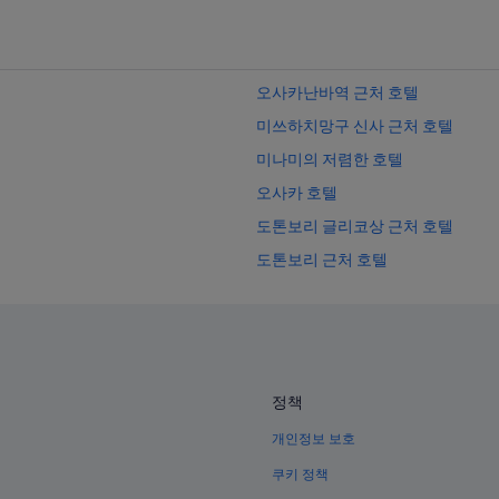
오사카난바역 근처 호텔
미쓰하치망구 신사 근처 호텔
미나미의 저렴한 호텔
오사카 호텔
도톤보리 글리코상 근처 호텔
도톤보리 근처 호텔
미나미의 카지노 호텔
난바의 카지노 호텔
혼마치의 Keihan 호텔
이마미야에비스 역의 콘도
정책
난바의 MOXY 호텔
개인정보 보호
미나미의 워터파크 호텔
쿠키 정책
오사카 EDION 체육관 근처 호텔