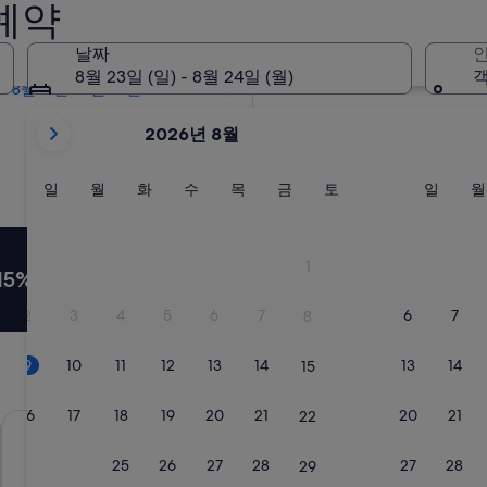
예약
내일
8월 10일 - 8월 11일
날짜
인
2주 이내
8월 23일 (일) - 8월 24일 (월)
객
8월 21일 - 8월 23일
현
2026년 8월
재
2026
August
일
월
화
수
목
금
토
일
일
월
화
수
목
금
토
일
월
요
요
요
요
요
요
요
요
및
일
일
일
일
일
일
일
일
2026
September
1
15% 할인
이
표
2
3
4
5
6
7
6
7
8
시
되
9
10
11
12
13
14
13
14
15
고
있
16
17
18
19
20
21
20
21
22
호텔 몬토레 레 프레리 오사카
센타라 라이
습
니
23
24
25
26
27
28
27
28
29
다.