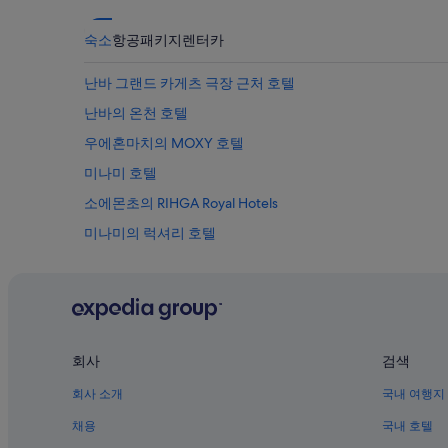
숙소
항공
패키지
렌터카
난바 그랜드 카게츠 극장 근처 호텔
난바의 온천 호텔
우에혼마치의 MOXY 호텔
미나미 호텔
소에몬초의 RIHGA Royal Hotels
미나미의 럭셔리 호텔
신세카이의 Nikko 호텔
난바의 공항 셔틀 제공 호텔
국립 분라쿠 극장 근처 호텔
신세카이의 Keihan 호텔
회사
검색
난바 역 근처 호텔
회사 소개
국내 여행지
난바의 반려동물 동반 가능 호텔
채용
국내 호텔
난바의 Hotel Monterey Group