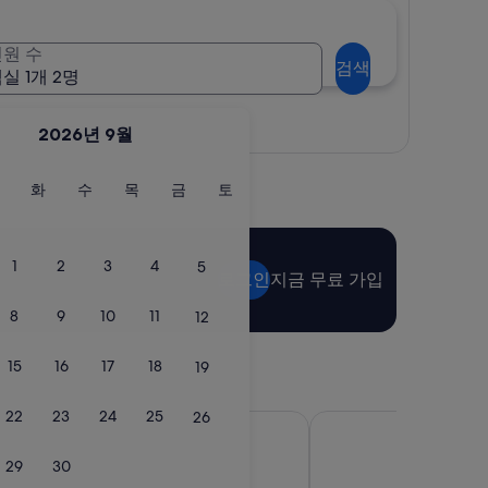
원 수
검색
실 1개 2명
지도로 보기
2026년 9월
월
화
수
목
금
토
화
수
목
금
토
요
요
요
요
요
요
일
일
일
일
일
일
1
2
3
4
5
로그인
지금 무료 가입
8
9
10
11
12
15
16
17
18
19
22
23
24
25
26
프 난바 호텔 오사카
호텔 로열 클래식 오사
29
30