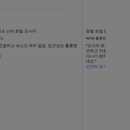
프 난바 호텔 오사카
호텔 로열 클래식 오사카
요
10/10
훌륭해요
친절하고 숙소도 매우 깔끔, 접근성도 훌륭했
"오사카 최고의 호텔입니
끗하고 직원들은 친절합
기
다니기 편하고 1층에 
네요."
간단히 보기