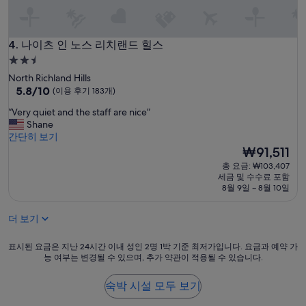
”
나이츠 인 노스 리치랜드 힐스
4. 나이츠 인 노스 리치랜드 힐스
2.5
성
North Richland Hills
급
10
5.8/10
(이용 후기 183개)
점
숙
“
“Very quiet and the staff are nice”
만
박
V
Shane
점
시
e
간단히 보기
중
r
설
현
₩91,511
5.8
y
재
점,
총 요금: ₩103,407
q
요
(이
세금 및 수수료 포함
u
금
용
8월 9일 ~ 8월 10일
i
₩91,511
후
e
기
더 보기
t
183
a
개)
n
표
표시된 요금은 지난 24시간 이내 성인 2명 1박 기준 최저가입니다. 요금과 예약 가
능 여부는 변경될 수 있으며, 추가 약관이 적용될 수 있습니다.
d
시
t
된
h
요
숙박 시설 모두 보기
e
금