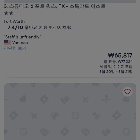
t
스튜디오 6 포트 워스, TX - 스톡야드 이스트
3. 스튜디오 6 포트 워스, TX - 스톡야드 이스트
o
2.0
a
성
v
Fort Worth
o
급
10
7.4/10
좋아요
(이용 후기 1,002개)
i
점
숙
“
d
“Staff is unfriendly”
만
박
S
a
Vanessa
점
시
t
n
간단히 보기
중
a
y
설
현
₩65,817
7.4
f
s
재
점,
총 요금: ₩77,024
f
a
요
좋
세금 및 수수료 포함
i
f
금
아
8월 20일 ~ 8월 21일
s
e
₩65,817
요,
u
t
(이
나이츠 인 노스 리치랜드 힐스
n
y
용
f
c
후
r
o
기
i
n
1,002
e
c
개)
n
e
d
r
l
n
y
s
”
.