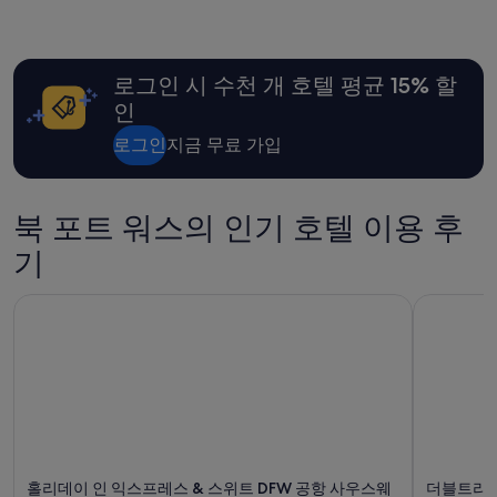
s
은
t
지
a
난
f
24
로그인 시 수천 개 호텔 평균 15% 할
f
시
a
간
인
r
이
e
내
로그인
지금 무료 가입
n
성
i
인
c
2
북 포트 워스의 인기 호텔 이용 후
e
명
”
1
기
박
기
준
홀리데이 인 익스프레스 & 스위트 DFW 공항 사우스웨스트 - 
더블트리 바
최
저
가
입
니
다.
요
금
과
홀리데이 인 익스프레스 & 스위트 DFW 공항 사우스웨
더블트리 바