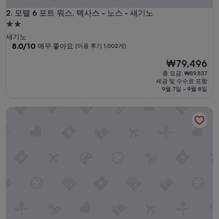
d
모텔 6 포트 워스, 텍사스 - 노스 - 새기노
s
2. 모텔 6 포트 워스, 텍사스 - 노스 - 새기노
a
2.0
r
성
새기노
e
급
10
8.0/10
매우 좋아요
(이용 후기 1,002개)
w
점
숙
o
현
₩79,496
만
r
박
재
점
총 요금: ₩89,837
k
시
요
중
세금 및 수수료 포함
i
설
금
8.0
9월 7일 ~ 9월 8일
n
₩79,496
점,
g
매
w
스튜디오 6 포트 워스, TX - 스톡야드 이스트
우
i
좋
t
아
h
요,
o
(이
u
용
t
후
i
기
s
1,002
s
개)
u
e
s