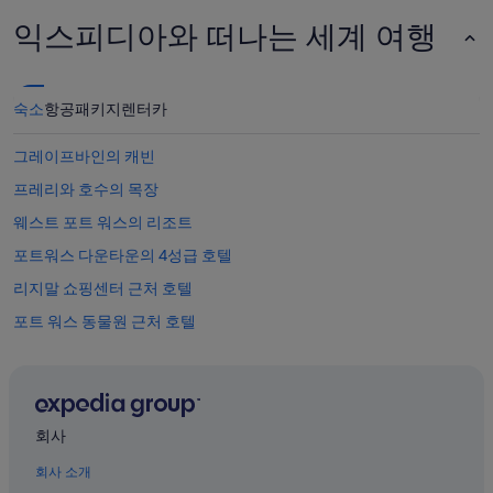
니
다.
익스피디아와 떠나는 세계 여행
숙소
항공
패키지
렌터카
그레이프바인의 캐빈
프레리와 호수의 목장
웨스트 포트 워스의 리조트
포트워스 다운타운의 4성급 호텔
리지말 쇼핑센터 근처 호텔
포트 워스 동물원 근처 호텔
알링턴 엔터테인먼트 디스트릭트의 캐빈
에이먼 카터 박물관 근처 호텔
노스 센트럴 텍사스의 리조트
회사
포트워스 호텔
회사 소개
플라워 마운드의 아파트