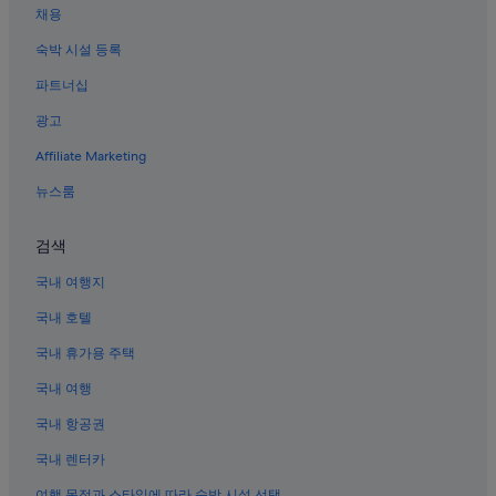
채용
노스 센트럴 텍사스의 B&B
숙박 시설 등록
알링턴 엔터테인먼트 디스트릭트의 빌라
파트너십
그레이프바인의 모텔
광고
포트워스 스톡야드의 4성급 호텔
Affiliate Marketing
사우스레이크의 모텔
알링턴 엔터테인먼트 디스트릭트의 모텔
뉴스룸
알링턴 엔터테인먼트 디스트릭트의 코티지
검색
선댄스 광장 근처 호텔
국내 여행지
웨스트 메도우브룩 호텔
국내 호텔
포트워스의 공항 셔틀 제공 호텔
국내 휴가용 주택
에이즐의 B&B
국내 여행
크로스 팀버스 공원 근처 호텔
포트워스 문화 구역 호텔
국내 항공권
노스 센트럴 텍사스의 콘도
국내 렌터카
와토가 호텔
여행 목적과 스타일에 따라 숙박 시설 선택