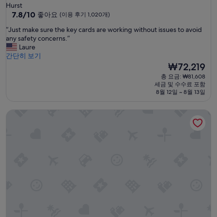
성
Hurst
급
10
7.8/10
좋아요
(이용 후기 1,020개)
점
숙
“
“Just make sure the key cards are working without issues to avoid
만
박
J
any safety concerns.”
점
시
u
Laure
중
s
간단히 보기
설
7.8
t
현
₩72,219
점,
m
재
좋
총 요금: ₩81,608
a
요
아
세금 및 수수료 포함
k
금
요,
8월 12일 ~ 8월 13일
e
₩72,219
(이
s
용
모텔 6 포트 워스, 텍사스 - 노스 - 새기노
u
후
r
기
e
1,020
t
개)
h
e
k
e
y
c
a
r