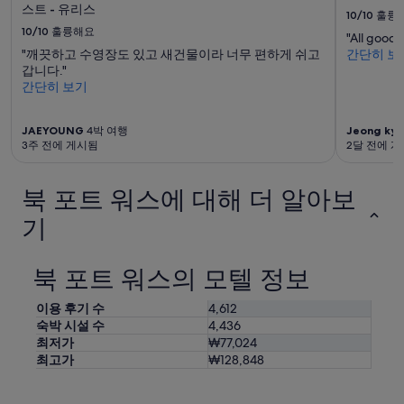
예
스트 - 유리스
10/10
훌륭
약
10/10
훌륭해요
가
"All good"
능
"깨끗하고 수영장도 있고 새건물이라 너무 편하게 쉬고
간단히 보
여
갑니다."
부
간단히 보기
는
변
JAEYOUNG
4박 여행
Jeong kyu
경
3주 전에 게시됨
2달 전에 
될
수
있
북 포트 워스에 대해 더 알아보
으
며,
기
추
가
약
북 포트 워스의 모텔 정보
관
이
이용 후기 수
4,612
적
숙박 시설 수
4,436
용
최저가
₩77,024
될
최고가
₩128,848
수
있
습