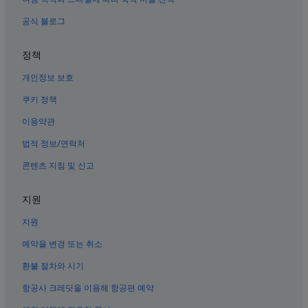
킴벨 미술관 근처 호텔
공식 블로그
포트워스 다운타운 호텔
정책
포트 워스 컨벤션 센터 근처 호텔
개인정보 보호
노스 리치랜드 힐스 호텔
알링턴 엔터테인먼트 디스트릭트의 아파트식 호텔
쿠키 정책
화이트세틀먼트 호텔
이용약관
웨스트 포트 워스의 개인 별장
법적 정보/연락처
그레이프바인의 B&B
콘텐츠 지침 및 신고
알링턴의 개인 별장
지원
북 포트 워스의 B&B
지원
포트워스 현대 미술관 근처 호텔
알링턴의 모텔
예약을 변경 또는 취소
알링턴 하이츠 호텔
환불 절차와 시기
포트워스 과학과 역사 박물관 근처 호텔
항공사 크레딧을 이용해 항공편 예약
알링턴의 아파트