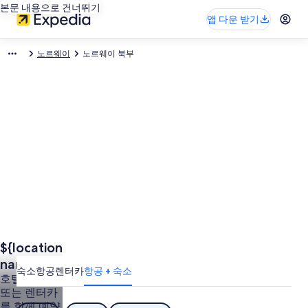
본문 내용으로 건너뛰기
앱 다운 받기
노르웨이
노르웨이 북부
${location
name} 여
숙소
항공
렌터카
항공 + 숙소
행: 항공
호텔 + 항공
또는 렌터카
+숙소
를 함께 예약