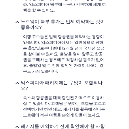
약
죠. 익스피디아 덕분에 누구나 간편하게 세계 여
가
행을 할 수 있어요.
능
여
노르웨이 북부 휴가는 언제 예약하는 것이
부
는
좋을까요?
변
여행 고수들은 일찍 항공권을 예약하는 경향이
경
될
있습니다. 익스피디아에서는 일반적으로 원하
수
는 출발일로부터 최대 12개월 전에 국제선 요금
있
을 찾아볼 수 있어요. 출발을 얼마 앞두고 항공
으
권을 구매하는 경우에도 걱정하실 필요가 없어
며,
요. 출발일 몇 주 전에 할인된 가격이 나오는 경
추
우도 가끔 있습니다.
가
약
익스피디아 패키지에는 무엇이 포함되나
관
요?
이
적
숙소와 항공권을 대폭 할인된 가격으로 이용하
용
실 수 있습니다. 고객님은 원하는 조합을 고르고
될
선택하기만 하면 돼요. 패키지를 활용해 신나는
수
있
노르웨이 북부 여행을 손쉽게 만들어 보세요.
습
니
패키지를 예약하기 전에 확인해야 할 사항