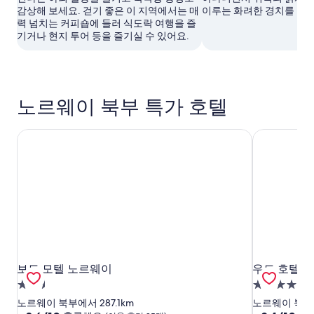
감상해 보세요. 걷기 좋은 이 지역에서는 매
이루는 화려한 경치를 눈
력 넘치는 커피숍에 들러 식도락 여행을 즐
기거나 현지 투어 등을 즐기실 수 있어요.
노르웨이 북부 특가 호텔
보도 모텔 노르웨이
우드 호텔 
보도 모텔 노르웨이
우드 호텔 
보도 모텔 노르웨이
우드 호
2.5
4.0
성
성
노르웨이 북부에서 287.1km
노르웨이 북부에