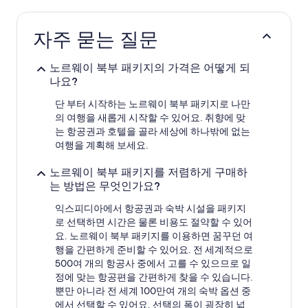
지
난
24
자주 묻는 질문
시
간
이
노르웨이 북부 패키지의 가격은 어떻게 되
내
나요?
성
인
단 부터 시작하는 노르웨이 북부 패키지로 나만
2
의 여행을 새롭게 시작할 수 있어요. 취향에 맞
명
는 항공권과 호텔을 골라 세상에 하나밖에 없는
1
여행을 계획해 보세요.
박
기
노르웨이 북부 패키지를 저렴하게 구매하
준
는 방법은 무엇인가요?
최
저
익스피디아에서 항공권과 숙박 시설을 패키지
가
로 선택하면 시간은 물론 비용도 절약할 수 있어
입
니
요. 노르웨이 북부 패키지를 이용하면 꿈꾸던 여
다.
행을 간편하게 준비할 수 있어요. 전 세계적으로
요
500여 개의 항공사 중에서 고를 수 있으므로 일
금
정에 맞는 항공편을 간편하게 찾을 수 있습니다.
과
뿐만 아니라 전 세계 100만여 개의 숙박 옵션 중
예
에서 선택할 수 있어요. 선택의 폭이 굉장히 넓