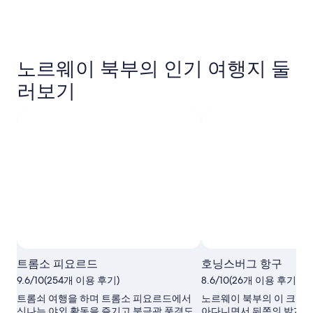
노르웨이 북부의 인기 여행지 둘
러보기
트롬소 피요르드
호닝스버그 항구
9.6/10(254개 이용 후기)
8.6/10(26개 이용 후기)
트롬쇠 여행을 하며 트롬소 피요르드에서
노르웨이 북부의 이 크루즈
신나는 야외 활동을 즐기고 북극광 풍경도
아다니면서 뒤쪽의 밝게 