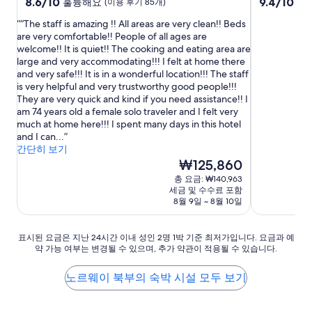
급
10
급
10
8.6/10
9.4/10
훌륭해요
최
(이용 후기 85개)
점
점
숙
숙
“The staff is amazing !! All areas are very clean!! Beds
만
만
박
박
are very comfortable!! People of all ages are
점
점
시
시
welcome!! It is quiet!! The cooking and eating area are
중
중
large and very accommodating!!! I felt at home there
설
설
8.6
9.4
and very safe!!! It is in a wonderful location!!! The staff
점,
점,
is very helpful and very trustworthy good people!!!
훌
최
They are very quick and kind if you need assistance!! I
륭
고
am 74 years old a female solo traveler and I felt very
해
예
much at home here!!! I spent many days in this hotel
요,
요,
and I can...
(이
(이
간단히 보기
용
용
현
₩125,860
후
후
재
기
기
총 요금: ₩140,963
요
85
724
세금 및 수수료 포함
금
개)
개)
8월 9일 ~ 8월 10일
₩125,860
표
표시된 요금은 지난 24시간 이내 성인 2명 1박 기준 최저가입니다. 요금과 예
약 가능 여부는 변경될 수 있으며, 추가 약관이 적용될 수 있습니다.
시
된
요
노르웨이 북부의 숙박 시설 모두 보기
금
은