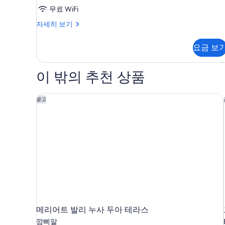
무료 WiFi
룸
자세히 보기
(SOL)
자
요금 보
세
히
보
이 밖의 추천 상품
기
메리어트 발리 누사 두아 테라스
광고
메리어트 발리 누사 두아 테라스
깜삐알