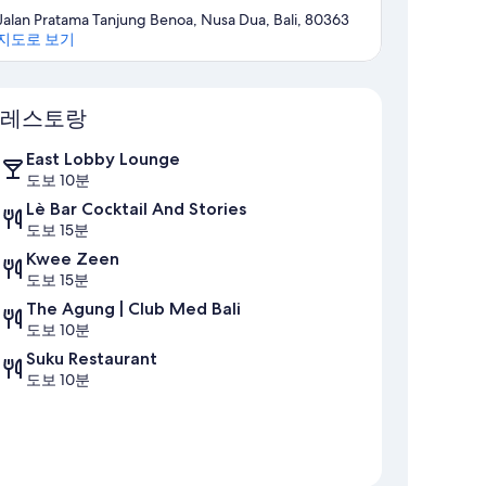
Jalan Pratama Tanjung Benoa, Nusa Dua, Bali, 80363
지도로 보기
지도
레스토랑
East Lobby Lounge
도보 10분
Lè Bar Cocktail And Stories
도보 15분
Kwee Zeen
도보 15분
The Agung | Club Med Bali
도보 10분
Suku Restaurant
도보 10분