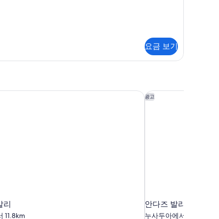
두
clusive
보
기
요금 보기
발리
안다즈 발리, 바이 하
광고
발리
안다즈 발리, 바이 하
11.8km
누사두아에서 9km