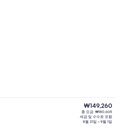
로비 좌석 공간
 - 제출자 travel with me
현
₩149,260
재
총 요금: ₩180,605
가
세금 및 수수료 포함
06:30 ~ 18:00 오픈, 수영장 파라솔, 일광욕 의자
로비 좌석 공간
격
8월 31일 ~ 9월 1일
은
₩149,260