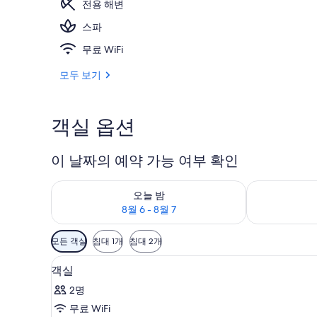
전용 해변
스파
3 개의 레스토
무료 WiFi
모두 보기
객실 옵션
이 날짜의 예약 가능 여부 확인
오늘 밤 예약 가능 여부 확인, 8월 6 - 8월 7
내일 예약 가능 
오늘 밤
8월 6 - 8월 7
객
모든 객실
침대 1개
침대 2개
실
미니바, 객실 내 금고, 암막 커
객
에
8
객실
실
사
2명
용
사
무료 WiFi
가