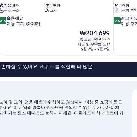
전용 해변
수영장
수영장
온수 욕조
스파
어린이 수
10
10
훌륭해요
최고예
8.8
9.8
점
점
이용 후기 1,000개
이용 후기
만
만
현
₩204,699
점
점
재
총 요금: ₩247,686
중
중
요
세금 및 수수료 포함
8.8
9.8
금
9월 2일 ~ 9월 3일
점,
점,
₩204,699
훌
최
륭
고
인하실 수 있어요. 리워드를 적립해 더 많은
해
예
요,
요,
이
이
용
용
후
후
기
기
1,000
163
아 및 교외, 전용 해변에 위치하고 있습니다. 여행 중 쇼핑이 큰 관
개
개
세요. 이 지역의 아름다운 자연을 만끽할 수 있는 누사두아 비치,
 개최되는 핀스 테니스도 놓치지 마세요. 아틀라스 비치 페스트에 가
죠. 일정에 여유가 있다면 스쿠버다이빙, 래프팅, 낚시 같은 액티비