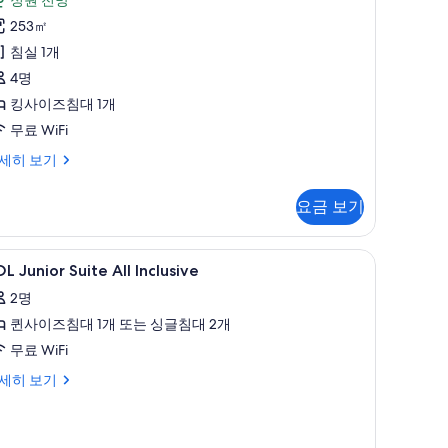
스
후
위
253㎡
기
트
침실 1개
1
SOL)
4명
개)
사
킹사이즈침대 1개
진
무료 WiFi
모
세히 보기
두
보
요금 보기
기
TV, TV
OL
미니바, 객실 내 금고, 암막 커튼, 다리미/다리
5
OL)
L Junior Suite All Inclusive
unior
2명
uite
퀸사이즈침대 1개 또는 싱글침대 2개
l
clusive
무료 WiFi
사
OL
세히 보기
nior
진
ite
모