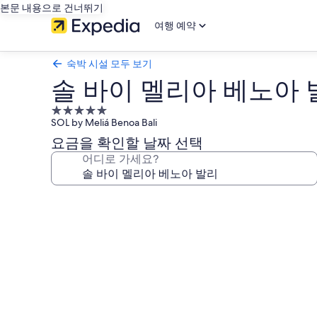
본문 내용으로 건너뛰기
여행 예약
숙박 시설 모두 보기
솔 바이 멜리아 베노아 
5.0
SOL by Meliá Benoa Bali
성
급
요금을 확인할 날짜 선택
숙
어디로 가세요?
박
시
솔
설
바
이
멜
리
아