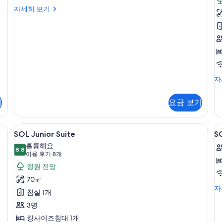
진
객
자세히 보기
모
실
두
자
세
(
보
히
기
보
기
패
자
밀
리
기
요금 보기
스
위
트
튼, 다리미/다리미판
SOL
프리미엄 채널 시청이 가능한 32인치 LCD 
S
5
(S
SOL Junior Suite
SO
Junior
J
자
훌륭해요
Suite
8.8
세
S
8.8점 만점 중 10점
(이
이용 후기 8개
히
Al
사
용
정원 전망
보
In
진
후
기
70㎡
기
모
S
자
침실 1개
Ju
8
두
3명
Su
개)
보
All
킹사이즈침대 1개