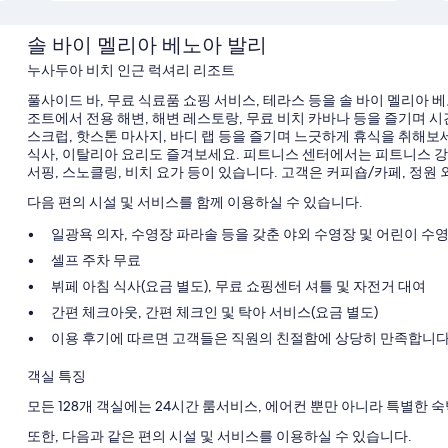
솔 바이 멜리아 베노아 발리
누사두아 비치 인근 럭셔리 리조트
풀사이드 바, 무료 식료품 쇼핑 서비스, 테라스 등을 솔 바이 멜리아 
조트에서 전용 해변, 해변 레스토랑, 무료 비치 카바나 등을 즐기며 시간을
스크럽, 핫스톤 마사지, 바디 랩 등을 즐기며 느긋하게 휴식을 취해보세
식사, 이탈리아 요리도 즐겨보세요. 피트니스 센터에서는 피트니스 강
서핑, 스노클링, 비치 요가 등이 있습니다. 고객은 커피숍/카페, 정원 외
다음 편의 시설 및 서비스를 함께 이용하실 수 있습니다.
일광욕 의자, 수영장 파라솔 등을 갖춘 야외 수영장 및 어린이 수
셀프 주차 무료
뷔페 아침 식사(요금 별도), 무료 쇼핑센터 셔틀 및 자전거 대여
간편 체크아웃, 간편 체크인 및 탁아 서비스(요금 별도)
이용 후기에 따르면 고객들은 직원의 친절함에 상당히 만족합니다
객실 특징
모든 128개 객실에는 24시간 룸서비스, 에어컨 뿐만 아니라 특별한 숙
또한, 다음과 같은 편의 시설 및 서비스를 이용하실 수 있습니다.