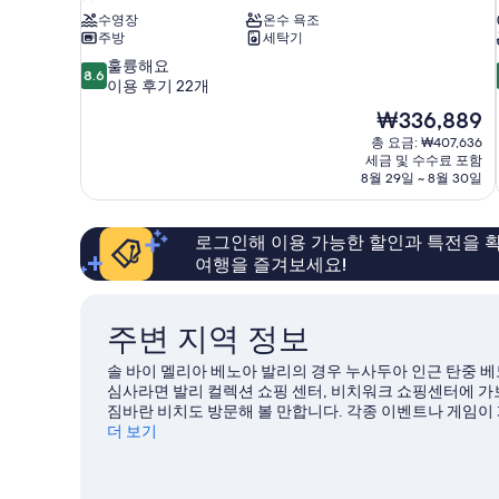
수영장
온수 욕조
주방
세탁기
10
훌륭해요
8.6
점
이용 후기 22개
만
현
₩336,889
점
재
총 요금: ₩407,636
중
요
세금 및 수수료 포함
8.6
금
8월 29일 ~ 8월 30일
점,
₩336,889
훌
륭
로그인해 이용 가능한 할인과 특전을 확
해
여행을 즐겨보세요!
요,
이
용
후
주변 지역 정보
기
22
솔 바이 멜리아 베노아 발리의 경우 누사두아 인근 탄중 베노
개
심사라면 발리 컬렉션 쇼핑 센터, 비치워크 쇼핑센터에 가보
짐바란 비치도 방문해 볼 만합니다. 각종 이벤트나 게임이
보지 않고서는 여기서 나이트라이프를 경험했다고 할 수 없
더 보기
티를 위한 시간도 가져보세요.
누사두아 여행 가이드 보기
누사두아의 더 많은 리조트 보기