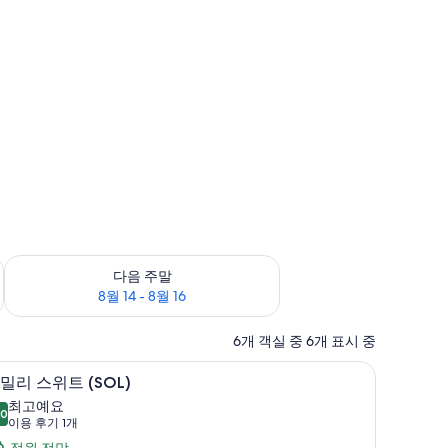
8월 9
다음 주말 예약 가능 여부 확인, 8월 14 - 8월 16
다음 주말
8월 14 - 8월 16
6개 객실 중 6개 표시 중
미/다리미판
미니바, 객실 내 금고, 암막 커튼, 다리미/다리
패
8
밀리 스위트 (SOL)
밀
최고예요
.0
10.0점 만점 중 10점
리
(이
이용 후기 1개
용
정원 전망