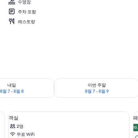
수영장
주차 포함
랑, 아침 식사, 점심 식사 및 저녁 식사 제공
레스토랑
여부 확인, 8월 7 - 8월 8
이번 주말 예약 가능 여부 확인, 8월 7 - 
내일
이번 주말
8월 7 - 8월 8
8월 7 - 8월 9
튼, 다리미/다리미판
미니바, 객실 내 금고, 암막 커튼, 다리
객
19
객실
패
실
2명
10
사
무료 WiFi