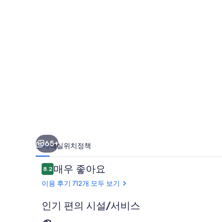
베
노
아
발
리
의
사
진
갤
65+
소개
객실
위치
정책
러
이
매우 좋아요
8.2
리
10점 만점 중 8.2점.
용
이용 후기 712개 모두 보기
후
기
인기 편의 시설/서비스