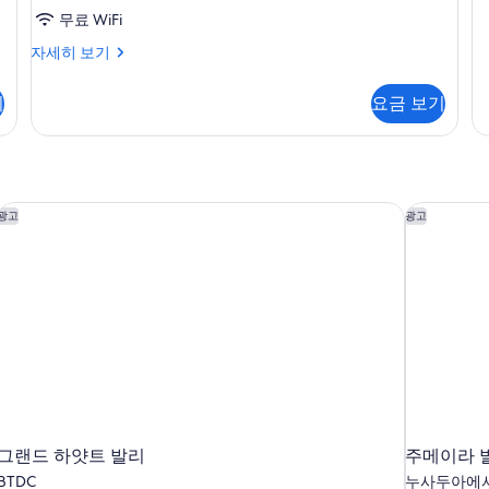
In
기
무료 WiFi
자
세
SOL
자세히 보기
히
Junior
보
Suite
기
기
요금 보기
자
세
히
보
기
그랜드 하얏트 발리
주메이라 
광고
광고
그랜드 하얏트 발리
주메이라 
BTDC
누사두아에서 