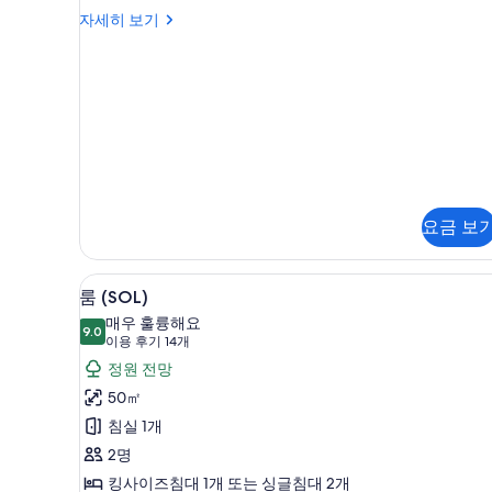
진
능
객
자세히 보기
모
실
한
두
자
필
세
보
터
히
기
보
기
요금 보
미니바, 객실 내 금고, 암막 커
룸
7
룸 (SOL)
(SOL)
매우 훌륭해요
9.0
사
9.0점 만점 중 10점
(이
이용 후기 14개
진
용
정원 전망
후
모
50㎡
기
두
침실 1개
14
보
2명
개)
기
킹사이즈침대 1개 또는 싱글침대 2개