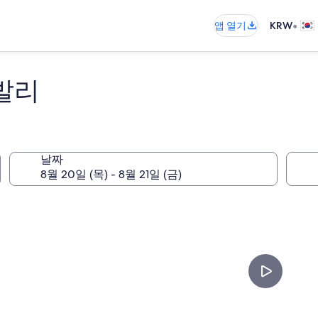
•
앱 열기
KRW
발리
날짜