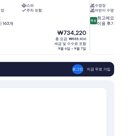
스파
수영장
영장
주차 포함
어린이 수영장
10
요
최고예요
9.6
점
 163개
이용 후기 304개
만
현
₩734,220
점
재
총 요금: ₩888,406
중
요
세금 및 수수료 포함
9.6
금
9월 6일 ~ 9월 7일
점,
₩734,220
최
고
예
로그인
지금 무료 가입
요,
이
용
후
기
304
개