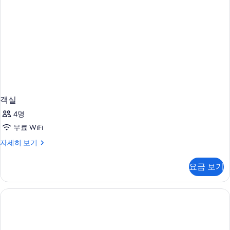
보
기
객실
4명
무료 WiFi
객
자세히 보기
실
자
요금 보기
세
히
보
기