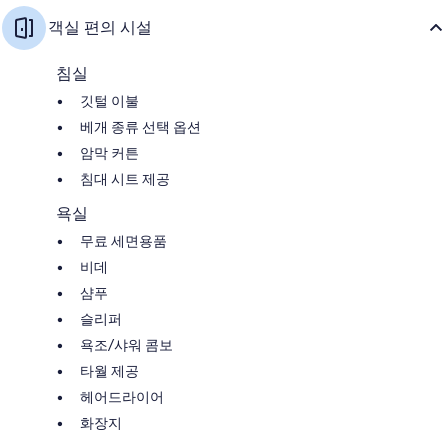
객실 편의 시설
침실
깃털 이불
베개 종류 선택 옵션
암막 커튼
침대 시트 제공
욕실
무료 세면용품
비데
샴푸
슬리퍼
욕조/샤워 콤보
타월 제공
헤어드라이어
화장지