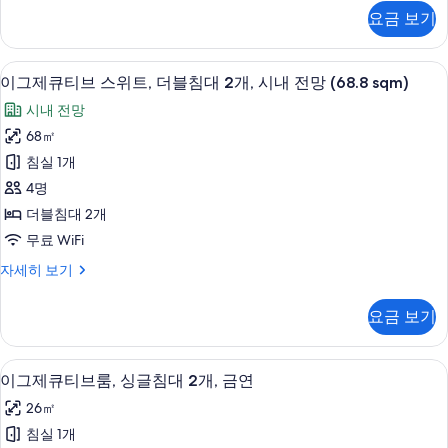
(Deluxe,
제
요금 보기
큐
40.1
티
sqm)
브
이그제큐티브 스위트, 더블침대 2개, 시내 전망
이
사
27
트
이그제큐티브 스위트, 더블침대 2개, 시내 전망 (68.8 sqm)
그
윈
진
시내 전망
룸
제
모
(Deluxe,
68㎡
큐
40.1
두
침실 1개
sqm)
티
보
자
4명
브
기
세
더블침대 2개
히
스
무료 WiFi
보
위
기
이
자세히 보기
트,
그
더
제
요금 보기
큐
블
티
침
브
이그제큐티브룸, 싱글침대 2개, 금연 | 오
이
27
스
이그제큐티브룸, 싱글침대 2개, 금연
대
그
위
2
26㎡
트,
제
개,
더
침실 1개