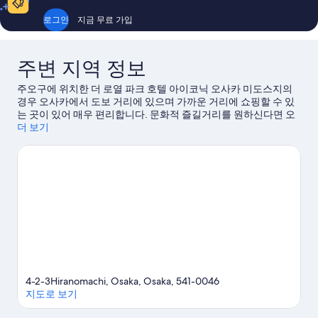
예
훌
요,
륭
로그인
지금 무료 가입
이
해
용
요,
후
이
주변 지역 정보
기
용
1,218
후
주오구에 위치한 더 로열 파크 호텔 아이코닉 오사카 미도스지의
개
기
경우 오사카에서 도보 거리에 있으며 가까운 거리에 쇼핑할 수 있
2,823
는 곳이 있어 매우 편리합니다. 문화적 즐길거리를 원하신다면 오
개
사카 성, 난바 그랜드 카게츠 극장에 가보세요. 인기 명소인 오사카
더 보기
가이유칸 수족관, 유니버설 스튜디오 재팬도 방문해 볼 만합니다.
각종 이벤트나 게임이 개최되는 교세라 돔 오사카 또는 레고랜드
디스커버리 센터도 놓치지 마세요. 이 호텔에서 가까운 거리에는
혼마치 역(걸어서 3분 거리), 히고바시 역(12분 거리) 등이 있어 대
중교통 이용이 편리하다는 점이 고객들에게 좋은 평가를 받고 있
어요.
오사카 여행 가이드 보기
4-2-3Hiranomachi, Osaka, Osaka, 541-0046
지도로 보기