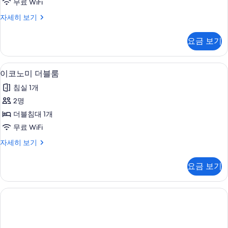
무료 WiFi
세
보
윈
히
이
자세히 보기
기
보
룸,
그
기
제
금
요금 보기
큐
연,
티
브
코
이코노미 더블룸 | 오리/거위털 이불, 객실
이
1
트
이코노미 더블룸
너
코
윈
침실 1개
(Deluxe,
룸,
노
금
2명
with
미
연,
Lounge
더블침대 1개
코
더
Access)
너
무료 WiFi
블
(Deluxe,
사
이
자세히 보기
with
룸
진
코
Lounge
사
노
Access)
모
요금 보기
미
자
진
두
더
세
모
블
보
히
룸
두
보
기
자
기
보
세
히
기