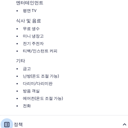
엔터테인먼트
평면 TV
식사 및 음료
무료 생수
미니 냉장고
전기 주전자
티백/인스턴트 커피
기타
금고
난방(온도 조절 가능)
다리미/다리미판
방음 객실
에어컨(온도 조절 가능)
전화
정책