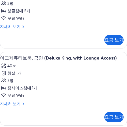
큐
블
시
2명
침
티
내
대
싱글침대 2개
브
2
전
무료 WiFi
개,
룸,
망
시
이
자세히 보기
싱
내
그
(68.8
전
글
제
sqm)
요금 보기
망
큐
침
사
(68.8
티
대
sqm)
브
진
이그제큐티브룸, 금연 (Deluxe King, wi
이
자
24
룸,
이그제큐티브룸, 금연 (Deluxe King, with Lounge Access)
2
모
세
그
싱
개,
40㎡
히
두
글
제
보
금
침
침실 1개
보
큐
기
대
연
3명
기
2
티
사
개,
킹사이즈침대 1개
브
금
진
무료 WiFi
연
룸,
모
자
이
자세히 보기
금
세
그
두
히
연
제
보
요금 보기
보
큐
(Deluxe
기
기
티