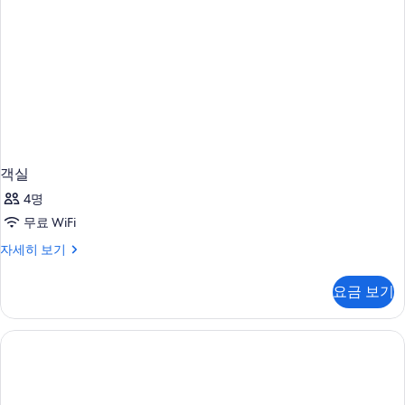
객실
4명
무료 WiFi
객
자세히 보기
실
자
요금 보기
세
히
보
기