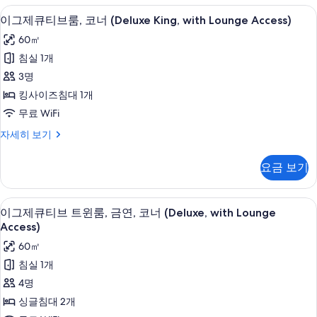
King,
브
이그제큐티브룸, 코너 (Deluxe King, wi
이
with
25
룸,
이그제큐티브룸, 코너 (Deluxe King, with Lounge Access)
그
금
Lounge
60㎡
연
제
Access)
(Deluxe
침실 1개
사
큐
King,
3명
with
진
티
Lounge
킹사이즈침대 1개
모
브
Access)
무료 WiFi
자
두
룸,
세
이
자세히 보기
보
코
히
그
기
보
너
제
요금 보기
기
큐
(Deluxe
티
King,
브
이그제큐티브 트윈룸, 금연, 코너 (Deluxe,
이
with
26
룸,
이그제큐티브 트윈룸, 금연, 코너 (Deluxe, with Lounge
그
코
Lounge
Access)
너
제
Access)
60㎡
(Deluxe
사
큐
King,
침실 1개
with
진
티
4명
Lounge
모
브
Access)
싱글침대 2개
자
두
트