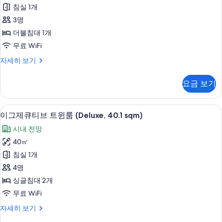
제
보
침실 1개
큐
기
3명
티
더블침대 1개
브
무료 WiFi
룸
이
자세히 보기
(King,
그
26
제
요금 보기
sqm)
큐
티
사
브
이그제큐티브 트윈룸 (Deluxe, 40.1 s
이
진
27
룸
이그제큐티브 트윈룸 (Deluxe, 40.1 sqm)
그
(King,
모
시내 전망
26
제
두
sqm)
40㎡
큐
자
보
침실 1개
세
티
기
히
4명
브
보
싱글침대 2개
기
트
무료 WiFi
윈
이
자세히 보기
룸
그