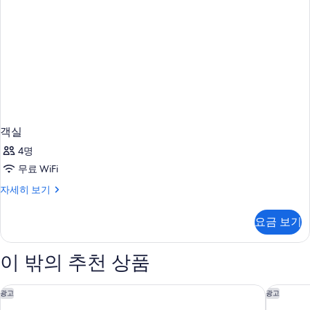
객실
4명
무료 WiFi
객
자세히 보기
실
자
요금 보기
세
히
보
이 밖의 추천 상품
기
미야코 시티 오사카 혼마치
호텔 몬토
광고
광고