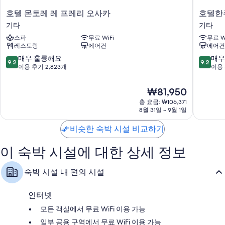
으로 손꼽힙니다.
호
호
호텔 몬토레 레 프레리 오사카
호텔한
이 밖에 다음과 같은 편의 시설 및 서비스를 모든 객실에서 이용하실 수 있
텔
텔
기타
기타
습니다.
몬
한
스파
무료 WiFi
무료 W
토
큐
무료 티백/인스턴트 커피 및 전기 주전자
레스토랑
에어컨
에어컨
레
레
비데, 샤워기/욕조 결합 및 무료 세면용품
레
스
10
10
매우 훌륭해요
매우
9.2
9.2
프
파
점
점
이용 후기 2,823개
이용 
미니 냉장고, 난방 및 하우스키핑 서비스(매일)
레
이
만
만
리
어
점
점
현
₩81,950
오
오
중
중
재
사
총 요금: ₩106,371
사
9.2
9.2
요
8월 31일 ~ 9월 1일
카
카
점,
점,
금
기
기
매
매
₩81,950
비슷한 숙박 시설 비교하기
타
타
우
우
훌
훌
이 숙박 시설에 대한 상세 정보
륭
륭
해
해
요,
요,
숙박 시설 내 편의 시설
이
이
용
용
후
후
인터넷
기
기
모든 객실에서 무료 WiFi 이용 가능
2,823
5,718
개
개
일부 공용 구역에서 무료 WiFi 이용 가능