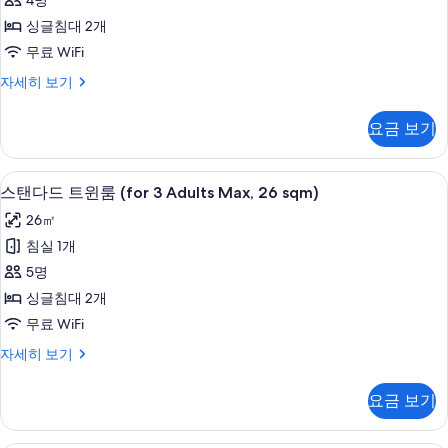
4명
보
트
기
싱글침대 2개
윈
무료 WiFi
룸
스
자세히 보기
(26sqm)
탠
사
다
요금 보기
드
진
트
모
윈
오리/거위털 이불, 객실 내 금고, 암막 커
스
12
룸
두
스탠다드 트윈룸 (for 3 Adults Max, 26 sqm)
탠
(26sqm)
보
26㎡
자
다
기
세
침실 1개
드
히
5명
보
트
기
싱글침대 2개
윈
무료 WiFi
룸
스
자세히 보기
(for
탠
3
다
요금 보기
Adults
드
트
Max,
윈