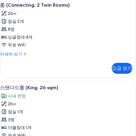
룸 (Connecting, 2 Twin Rooms) 
룸
26
13
룸
룸 (Connecting, 2 Twin Rooms)
sqm)
(Connecting,
(for
26㎡
3
사
2
Adults
침실 2개
Twin
진
Max,
8명
Rooms)
26
모
sqm)
사
싱글침대 4개
두
자
진
무료 WiFi
보
세
모
히
룸
자세히 보기
기
보
(Connecting,
두
기
2
요금 보기
보
Twin
Rooms)
기
자
스탠다드룸 (King, 26 sqm) | 오리/
스
14
세
스탠다드룸 (King, 26 sqm)
탠
히
시내 전망
보
다
기
26㎡
드
침실 1개
룸
3명
(King,
더블침대 1개
26
무료 WiFi