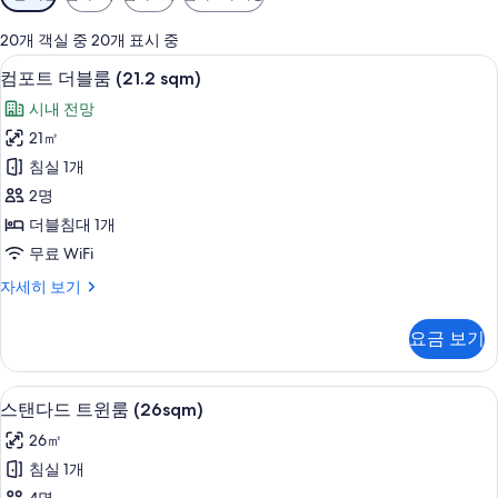
실
에
20개 객실 중 20개 표시 중
사
컴포트 더블룸 (21.2 sqm) | 오리/거위
컴
16
컴포트 더블룸 (21.2 sqm)
용
포
가
시내 전망
트
능
21㎡
더
한
침실 1개
블
필
2명
터
룸
더블침대 1개
(21.2
무료 WiFi
sqm)
컴
자세히 보기
사
포
진
트
요금 보기
더
모
블
두
룸
오리/거위털 이불, 객실 내 금고, 암막 커
스
보
12
(21.2
스탠다드 트윈룸 (26sqm)
탠
sqm)
기
26㎡
자
다
세
침실 1개
드
히