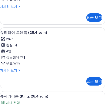
sqm)
사
스
자세히 보기
탠
진
다
요금 보기
모
드
룸
두
(King,
슈피리어 트윈룸 (28.4 sqm) | 오리/거
슈
보
12
26
슈피리어 트윈룸 (28.4 sqm)
피
sqm)
기
28㎡
자
리
세
침실 1개
어
히
4명
보
트
기
싱글침대 2개
윈
무료 WiFi
룸
슈
자세히 보기
(28.4
피
sqm)
리
요금 보기
어
사
트
진
윈
슈피리어룸 (King, 28.4 sqm) | 오리
슈
모
15
룸
슈피리어룸 (King, 28.4 sqm)
피
(28.4
두
시내 전망
sqm)