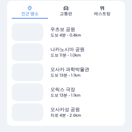
지도
인근 명소
교통편
레스토랑
우츠보 공원
도보 4분
- 0.4km
나카노시마 공원
도보 11분
- 1.0km
오사카 과학박물관
도보 13분
- 1.1km
오릭스 극장
도보 13분
- 1.1km
오사카성 공원
차로 4분
- 2.6km