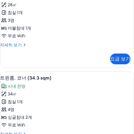
리
보
자
28㎡
어
세
기
침실 1개
히
룸
보
3명
(King,
기
더블침대 1개
28.4
무료 WiFi
sqm)
사
슈
자세히 보기
피
진
리
요금 보기
모
어
룸
두
(King,
트윈룸, 코너 (34.3 sqm) | 오리/거위
트
보
14
28.4
트윈룸, 코너 (34.3 sqm)
윈
sqm)
기
시내 전망
자
룸,
세
34㎡
코
히
침실 1개
보
너
기
4명
(34.3
싱글침대 2개
sqm)
무료 WiFi
사
트