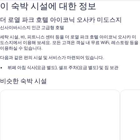
이 숙박 시설에 대한 정보
더 로열 파크 호텔 아이코닉 오사카 미도스지
신사이바시스지 인근 고급형 호텔
세탁 시설, 바, 피트니스 센터 등을 더 로열 파크 호텔 아이코닉 오사카 미
도스지에서 이용해 보세요. 모든 고객은 객실 내 무료 WiFi, 레스토랑 등을
이용하실 수 있습니다.
다음과 같은 편의 시설 및 서비스가 마련되어 있습니다.
뷔페 아침 식사(요금 별도), 셀프 주차(요금 별도) 및 짐 보관
귀중품 보관함(프런트 데스크), 24시간 운영 프런트 데스크 및 콘시어
비슷한 숙박 시설
지 서비스
자판기
호텔 몬토레 레 프레리 오사카
호텔한큐
이용 후기에 따르면 고객들은 아침 식사, 직원의 친절함, 쇼핑이 편리
한 위치 등이 가장 좋았다고 평가합니다.
객실 특징
모든 352개 객실에는 베개 종류 선택 옵션, 에어컨 외에도 고객을 위한 세
심한 정성이 돋보이는 무료 WiFi, 금고도 준비되어 있습니다. 고객의 이용
후기에 따르면 청결하면서도 편안한 객실이 이 숙박 시설의 만족스러운 점