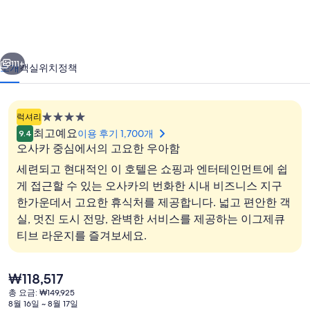
호
텔
이전
다음
아
111+
소개
객실
위치
정책
이
코
4.0
럭셔리
닉
성
최고예요
이용 후기 1,700개
9.4
급
오
오사카 중심에서의 고요한 우아함
숙
세련되고 현대적인 이 호텔은 쇼핑과 엔터테인먼트에 쉽
사
박
게 접근할 수 있는 오사카의 번화한 시내 비즈니스 지구
카
시
한가운데서 고요한 휴식처를 제공합니다. 넓고 편안한 객
설
로비
미
실, 멋진 도시 전망, 완벽한 서비스를 제공하는 이그제큐
티브 라운지를 즐겨보세요.
도
스
현
₩118,517
지
재
총 요금: ₩149,925
가
의
8월 16일 ~ 8월 17일