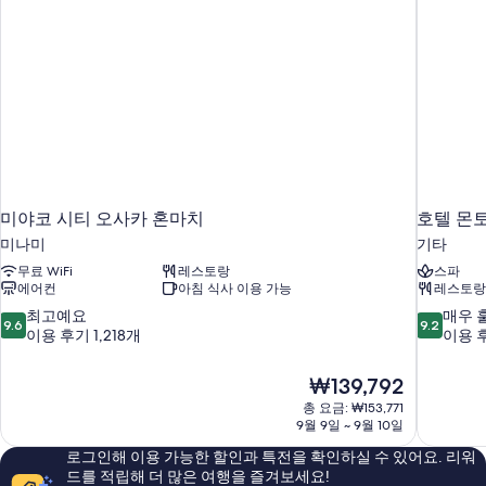
미야코 시티 오사카 혼마치
호텔 몬
미나미
기타
무료 WiFi
레스토랑
스파
에어컨
아침 식사 이용 가능
레스토랑
10
10
최고예요
매우 
9.6
9.2
점
점
이용 후기 1,218개
이용 후
만
만
점
점
현
₩139,792
중
중
재
총 요금: ₩153,771
9.6
9.2
요
9월 9일 ~ 9월 10일
점,
점,
금
최
매
로그인해 이용 가능한 할인과 특전을 확인하실 수 있어요. 리워
₩139,792
고
우
드를 적립해 더 많은 여행을 즐겨보세요!