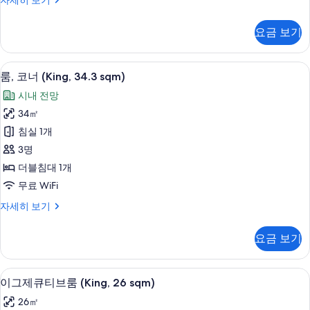
자세히 보기
진
윈
모
룸,
요금 보기
코
두
너
보
(34.3
룸, 코너 (King, 34.3 sqm) | 오리/
룸,
기
15
sqm)
룸, 코너 (King, 34.3 sqm)
코
자
시내 전망
세
너
히
34㎡
(King,
보
침실 1개
기
34.3
3명
sqm)
더블침대 1개
사
무료 WiFi
진
모
룸,
자세히 보기
코
두
너
요금 보기
보
(King,
34.3
기
sqm)
오리/거위털 이불, 객실 내 금고, 암막 커
이
28
자
이그제큐티브룸 (King, 26 sqm)
그
세
26㎡
히