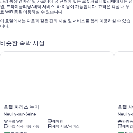
파리 롱샴 경마장 및 가르니에 궁 근처에 있는 르 5 파르티퀼리에에서는 정
원, 드라이클리닝/세탁 서비스, 바 이용이 가능합니다. 고객은 객실 내 무
료 WiFi 등을 이용하실 수 있습니다.
이 호텔에서는 다음과 같은 편의 시설 및 서비스를 함께 이용하실 수 있습
니다.
뷔페 아침 식사(요금 별도), 다국어 구사 가능 직원 및 연회장
비슷한 숙박 시설
정수기, 짐 보관 및 엘리베이터
투어/티켓 안내, 귀중품 보관함(프런트 데스크) 및 금연 시설
호텔 파리스 누이
호텔 샤
이용 후기에 따르면 고객들은 직원의 친절함에 상당히 만족합니다.
객실 특징
르 5 파르티퀼리에의 모든 객실에는 편안하고 여유로운 숙박을 위해 노트
북 작업 공간, 에어컨 외에도 무료 WiFi, 금고 같은 편의 시설 및 서비스도
갖춰져 있습니다.
이 밖에 다음과 같은 편의 시설 및 서비스를 모든 객실에서 이용하실 수 있
습니다.
호
호
호텔 파리스 누이
호텔 
텔
텔
무료 세면용품 및 헤어드라이어
Neuilly-sur-Seine
Neuilly-
파
샤
108cm 평면 TV - 스트리밍 서비스 및 프리미엄 TV 채널 이용 가능
무료 WiFi
에어컨
반려동
리
를
아침 식사 이용 가능
세탁 시설/서비스
에어컨
스
마
옷장 또는 벽장, 유아용 의자 및 커피/티 메이커
누
뉴