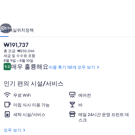
퀼
리
이전
다음
에
57+
소개
객실
위치
정책
의
현
₩191,737
사
재
총 요금: ₩232,066
진
가
세금 및 수수료 포함
격
8월 9일 ~ 8월 10일
갤
은
이
매우 훌륭해요
9.2
이용 후기 161개 모두 보기
10점 만점 중 9.2점.
₩191,737
용
러
후
인기 편의 시설/서비스
리
기
레스토랑
무료 WiFi
에어컨
아침 식사 이용 가능
바
세탁 시설/서비스
매일 24시간 운영 프런트 데
스크
모두 보기