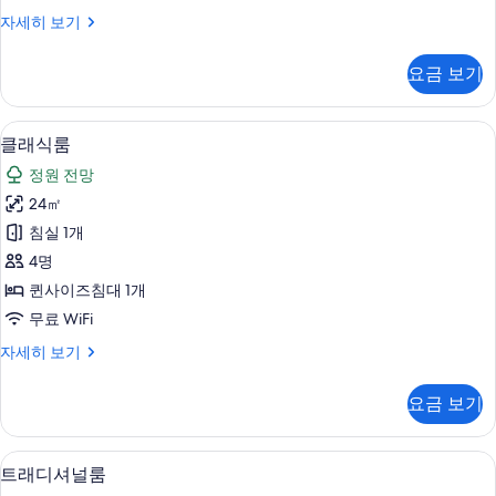
두
클
자세히 보기
보
래
기
식
요금 보기
룸
자
세
클래식룸 | 객실에서 보이는 전망
클
9
히
클래식룸
래
보
정원 전망
기
식
24㎡
룸
침실 1개
사
4명
진
퀸사이즈침대 1개
모
무료 WiFi
두
클
자세히 보기
보
래
기
식
요금 보기
룸
자
세
트래디셔널룸 | 미니바, 객실 내 금고, 
트
6
히
트래디셔널룸
래
보