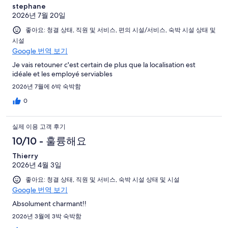
이
중
후
stephane
요.
후
117
용
29
2026년 7월 20일
161
기
기
개
후
개
개
좋아요: 청결 상태, 직원 및 서비스, 편의 시설/서비스, 숙박 시설 상태 및
중
기
시설
이
8
중
Google 번역 보기
용
개
3
후
Je vais retouner c'est certain de plus que la localisation est
개
idéale et les employé serviables
기
중
2026년 7월에 6박 숙박함
4
0
개
실제 이용 고객 후기
10/10 - 훌륭해요
Thierry
2026년 4월 3일
좋아요: 청결 상태, 직원 및 서비스, 숙박 시설 상태 및 시설
Google 번역 보기
Absolument charmant!!
2026년 3월에 3박 숙박함