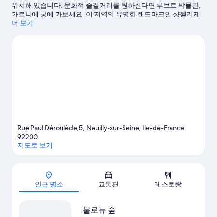
위치해 있습니다. 문화적 즐길거리를 원하신다면 루브르 박물관,
1,008
가르니에 궁에 가보세요. 이 지역의 유명한 랜드마크인 샹젤리제,
개
노트르담 대성당도 방문해 볼 만합니다. 각종 이벤트나 게임이 개
더 보기
최되는 프랑스 스타디움 및 관광 명소 뤽상부르 공원도 놓치지 마
세요.
뇌이 쉬르 센 여행 가이드 보기
Rue Paul Déroulède,5, Neuilly-sur-Seine, Ile-de-France,
92200
지도로 보기
지도
인근 명소
교통편
레스토랑
불로뉴 숲