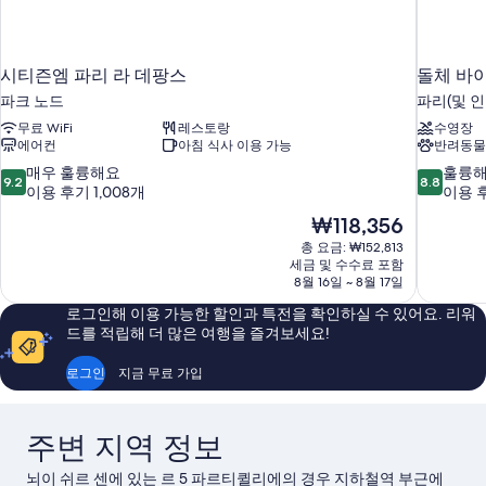
시티즌엠 파리 라 데팡스
돌체 바이
파크 노드
파리(및 인
무료 WiFi
레스토랑
수영장
에어컨
아침 식사 이용 가능
반려동물
10
10
매우 훌륭해요
훌륭
9.2
8.8
점
점
이용 후기 1,008개
이용 후
만
만
현
₩118,356
점
점
재
총 요금: ₩152,813
중
중
요
세금 및 수수료 포함
9.2
8.8
금
8월 16일 ~ 8월 17일
점,
점,
₩118,356
매
훌
로그인해 이용 가능한 할인과 특전을 확인하실 수 있어요. 리워
우
륭
드를 적립해 더 많은 여행을 즐겨보세요!
훌
해
륭
요,
로그인
지금 무료 가입
해
이
요,
용
이
후
주변 지역 정보
용
기
후
131
뇌이 쉬르 센에 있는 르 5 파르티퀼리에의 경우 지하철역 부근에
기
개