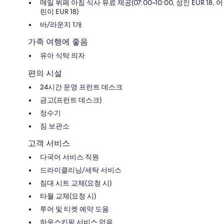
매일 뷔페 아침 식사 유료 제공(07:00~10:00, 성인 EUR 18, 어
린이 EUR 18)
바/라운지 1개
가족 여행에 좋음
유아 식탁 의자
편의 시설
24시간 운영 프런트 데스크
금고(프런트 데스크)
정수기
짐 보관소
고객 서비스
다국어 서비스 직원
드라이클리닝/세탁 서비스
침대 시트 교체(요청 시)
타월 교체(요청 시)
투어 및 티켓 예약 도움
하우스키핑 서비스 없음