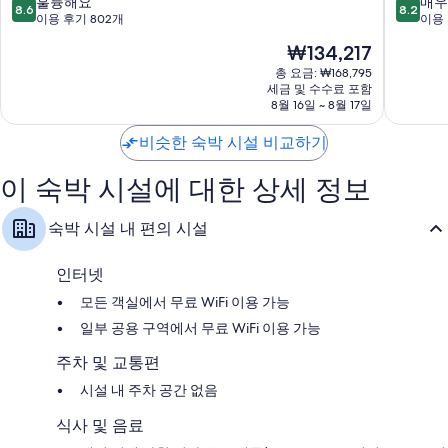
10
10
훌륭해요
매우
8.6
8.2
이
Neuilly-
점
점
이용 후기 802개
이용 
Neuilly-
sur-
만
만
현
₩134,217
sur-
Seine
점
점
재
Seine
중
중
총 요금: ₩168,795
요
세금 및 수수료 포함
8.6
8.2
금
8월 16일 ~ 8월 17일
점,
점,
₩134,217
훌
매
비슷한 숙박 시설 비교하기
륭
우
해
좋
이 숙박 시설에 대한 상세 정보
요,
아
이
요,
용
이
숙박 시설 내 편의 시설
후
용
기
후
802
기
인터넷
개
572
모든 객실에서 무료 WiFi 이용 가능
개
일부 공용 구역에서 무료 WiFi 이용 가능
주차 및 교통편
시설 내 주차 공간 없음
식사 및 음료