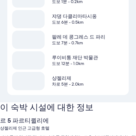
도보 1분
- 0.2km
쟈댕 다클리마타시옹
도보 6분
- 0.5km
팔레 데 콩그레스 드 파리
도보 7분
- 0.7km
루이비통 재단 박물관
도보 12분
- 1.0km
샹젤리제
차로 5분
- 2.0km
이 숙박 시설에 대한 정보
르 5 파르티퀼리에
샹젤리제 인근 고급형 호텔