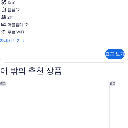
15㎡
기
디
침실 1개
셔
2명
널
더블침대 1개
룸
무료 WiFi
사
트
자세히 보기
진
래
모
디
요금 보기
셔
두
널
보
룸
이 밖의 추천 상품
자
기
세
히
시티즌엠 파리 라 데팡스
돌체 바이
광고
광고
보
기