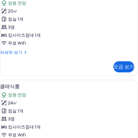
정원 전망
기
식
20㎡
룸
침실 1개
사
3명
진
킹사이즈침대 1개
모
무료 WiFi
두
클
자세히 보기
보
래
기
식
요금 보기
룸
자
세
클래식룸 | 미니바, 객실 내 금고, 책상,
클
9
히
클래식룸
래
보
정원 전망
기
식
24㎡
룸
침실 1개
사
3명
진
킹사이즈침대 1개
모
무료 WiFi