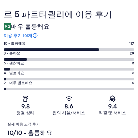
르 5 파르티퀼리에 이용 후기
이
용
매우 훌륭해요
9.2
후
이용 후기 161개
기
평
10 - 훌륭해요
117
점
평
8 - 좋아요
29
10
점
평
-
6 - 괜찮아요
8
8
훌
점
평
-
4 - 별로예요
3
륭
6
좋
점
평
-
2 - 너무 별로예요
4
해
아
4
괜
점
요.
-
요.
찮
2
161
별
161
-
아
개
9.8
8.6
9.4
로
개
너
요.
이
청결 상태
편의 시설/서비스
직원 및 서비스
예
이
무
161
용
요.
용
이
별
개
후
실제 이용 고객 후기
161
후
로
이
기
용
10/10 - 훌륭해요
개
기
예
용
중