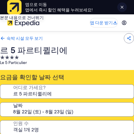
앱으로 이동
앱에서 즉시 할인 혜택을 누려보세요!
본문 내용으로 건너뛰기
앱 다운 받기
숙박 시설 모두 보기
르 5 파르티퀼리에
4.0
Le 5 Particulier
성
급
요금을 확인할 날짜 선택
숙
박
어디로 가세요?
시
설
날짜
인원 수