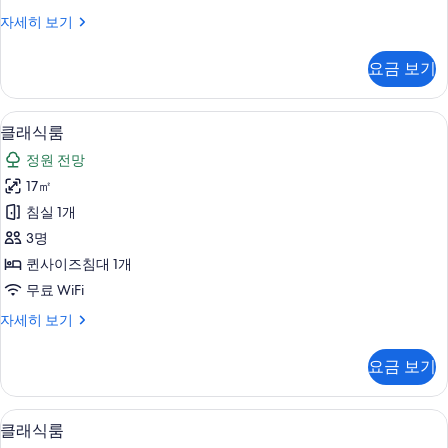
두
클
자세히 보기
보
래
기
식
요금 보기
룸
자
세
클래식룸 | 미니바, 객실 내 금고, 책상,
클
10
히
클래식룸
래
보
정원 전망
기
식
17㎡
룸
침실 1개
사
3명
진
퀸사이즈침대 1개
모
무료 WiFi
두
클
자세히 보기
보
래
기
식
요금 보기
룸
자
세
클래식룸 | 미니바, 객실 내 금고, 책상,
클
7
히
클래식룸
래
보