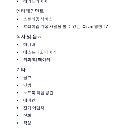
헤어드라이어
엔터테인먼트
스트리밍 서비스
프리미엄 위성 채널을 볼 수 있는 108cm 평면 TV
식사 및 음료
미니바
에스프레소 메이커
커피/티 메이커
기타
금고
난방
노트북 작업 공간
에어컨
전기 어댑터
전화
책상