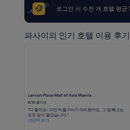
t
금
안
u
과
로그인 시 수천 개 호텔 평균 
바
a
예
퀴
l
약
벌
p
가
레
r
능
를
e
여
파사이의 인기 호텔 이용 후기
잡
s
부
다
e
는
Lanson Place Mall of Asia Manila
가
n
변
포
t
경
기
a
될
하
t
수
고
i
있
숙
o
으
소
n
며,
를
a
추
옮
n
가
겻
d
약
Lanson Place Mall of Asia Manila
습
t
관
8/10
좋아요
니
h
이
다
"다 좋아요~ 다만 타월구비가 미비했어요. 그 점 빼고는
w
적
.
모든 점이 좋았습니다."
a
용
다
간단히 보기
i
될
시
r
수