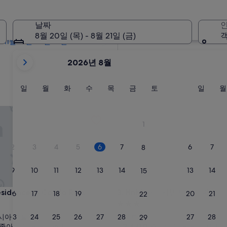
2개월 이내
10월 2일 - 10월 4일
날짜
인
4개월 이내
8월 20일 (목) - 8월 21일 (금)
객
11월 27일 - 11월 29일
현
2026년 8월
재
2026
August
일
월
화
수
목
금
토
일
일
월
화
수
목
금
토
일
월
요
요
요
요
요
요
요
요
및
일
일
일
일
일
일
일
일
2026
dences - Condo R Us
HnM 매니지먼트- 원 팜 트리 
September
1
이
표
2
3
4
5
6
7
6
7
8
시
되
9
10
11
12
13
14
13
14
15
고
있
dences - Condo R Us
HnM 매니지먼트- 원 팜 트리 
esidences - Condo R Us
3. HnM 매니지먼트- 원 팜 트
16
17
18
19
20
21
20
21
22
습
3.0
니
성
23
24
25
26
27
28
27
28
아시아 콤플렉스
뉴포트 시티
29
다.
급
10
7.4/10
좋아요
좋아요
(이용 후기 75개)
(이용 후기 132개)