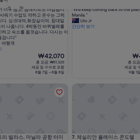
점
숙
30
31
“
가 너무 많고, 침대시트도 더럽습니
“Will keep coming back to this plac
만
박
W
 샤워기 수압도 약하고 온수는 그럭
Manila.”
점
시
i
니다. 싱크대며,화장실이며, 침대밑
Lito Jr
중
l
이 나옵니다. 4박동안 바퀴벌레를
간단히 보기
설
7.4
l
기하고 숙소를 옮겻습니다. 다시는 이
점,
k
을겁니다”
좋
e
 여행객
아
e
기
요,
p
현
현
₩42,070
₩4
(이
c
재
재
용
총 요금: ₩51,325
총 요금:
o
요
요
후
세금 및 수수료 포함
세금 및 
m
금
금
기
8월 7일 ~ 8월 8일
9월 1일
i
₩42,070
₩40
132
n
개)
리 빌라스, 마닐라 공항 터미널 3 맞은편
체실리안 플레이스 콘도텔
g
b
a
c
k
t
o
t
h
리 빌라스, 마닐라 공항 터미널 3 맞은편
체실리안 플레이스 콘도텔
팜 트리 빌라스, 마닐라 공항 터미
7. 체실리안 플레이스 콘도텔
i