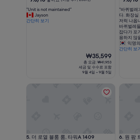
점
점
숙
숙
“
“
“Unit is not maintained”
“바퀴벌레
만
만
박
박
U
바
Jayson
다. 화장실
점
점
시
시
n
퀴
간단히 보기
저럭 나옵
중
중
i
벌
바퀴벌레들
설
설
7.6
7.6
t
레
잡다가 포
점,
점,
i
가
용하지 않
좋
좋
s
너
익명의
아
아
n
무
간단히 보
요,
요,
o
많
현
₩35,599
(이
(이
t
고
재
용
용
총 요금: ₩41,953
m
,
요
후
후
세금 및 수수료 포함
a
침
금
기
기
9월 4일 ~ 9월 5일
i
대
₩35,599
236
75
n
시
개)
개)
더 로열 블룸 룸, 타워A 1409
원 팜 트
t
트
a
도
i
더
n
럽
e
습
d
니
”
다
.
화
더 로열 블룸 룸, 타워A 1409
원 팜 트
5. 더 로열 블룸 룸, 타워A 1409
6. 원 
장