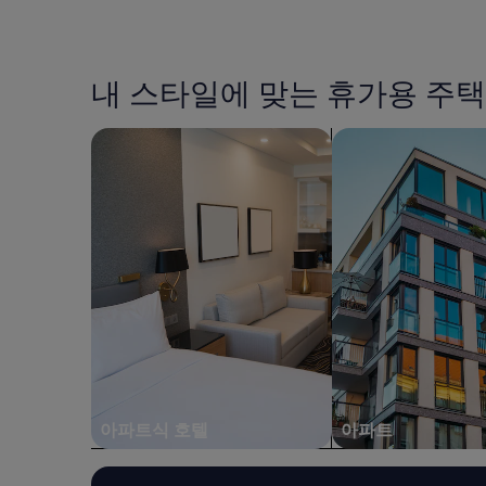
며
t
금
,
i
은
화
s
지
장
q
난
내 스타일에 맞는 휴가용 주택
실
u
24
이
i
시
며
e
간
아파트식 호텔 검색
아파트 검색
,
t
이
침
d
내
대
i
성
밑
f
인
바
f
2
퀴
e
명
벌
r
1
레
e
박
들
n
기
이
t
준
나
i
최
옵
n
저
니
t
가
다
h
입
.
아파트식 호텔
아파트
e
니
4
a
다.
박
c
요
동