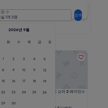
원 수
검색
실 1개 2명
지도로 보기
2026년 9월
월
화
수
목
금
토
화
수
목
금
토
요
요
요
요
요
요
일
일
일
일
일
일
빌라
젬스톤BR 인 SMDC 쇼어 2 레지던스
1
2
3
4
5
8
9
10
11
12
15
16
17
18
19
빌라
젬스톤BR 인 SMDC 쇼어 2 레지던스
리 빌라
4. 젬스톤BR 인 SMDC 쇼어 2 레지던스
22
23
24
25
26
3.0
성
29
30
몰 오브 아시아 콤플렉스
급
10
8.6/10
훌륭해요
(이용 후기 149개)