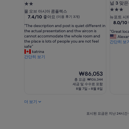
널 3 맞
2.0
실
샤
3.0
성
몰 오브 아시아 콤플렉스
워
성
급
10
7.4/10
좋아요
(이용 후기 3개)
뉴포트 시
기
점
급
10
8.0/10
숙
수
“
“The description and post is quiet different in
만
점
숙
박
압
T
the actual presentation and thw aircon is
“
“Great loca
점
만
박
도
시
h
cannot accommodate the whole room and
G
Alexa
중
점
약
e
시
the place is lots of people you are not feel
설
r
간단히 보
7.4
중
하
d
safe”
e
점,
설
8.0
고
e
katrina
a
좋
점,
온
s
간단히 보기
t
아
매
수
c
l
요,
우
는
r
o
(이
좋
그
i
현
c
₩86,053
용
아
럭
p
재
a
후
요,
총 요금: ₩106,344
저
t
요
t
기
(이
세금 및 수수료 포함
럭
i
금
i
3
8월 7일 ~ 8월 8일
용
나
o
₩86,053
o
개)
후
옵
n
n
기
더 보기
니
a
.
2
다
n
”
개)
.
d
표
표시된 요금은 지난 24시간 
싱
p
시
크
o
된
대
s
요