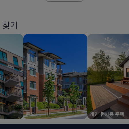
5
0
0
ペ
 찾기
ソ
の
콘도 검색
よ
개인 휴가용 주택 검
く
わ
か
ら
な
い
フ
ィ
ー
や
毎
日
の
清
콘도
개인 휴가용 주택
掃
料
（