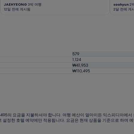
示
JAEHYEONG
3박 여행
soohyun
2
金
12일 전에 게시됨
2달 전에 게
額
の
1
.
5
倍
は
か
579
か
1,124
り
₩41,953
ま
₩110,495
す
。
表
示
金
額
を
安
く
110,495의 요금을 지불하셔야 합니다. 여행 예산이 얼마이든 익스피디아에서
見
 설정한 호텔 예약에만 적용됩니다. 요금은 현재 상품을 기준으로 하며 예
せ
て