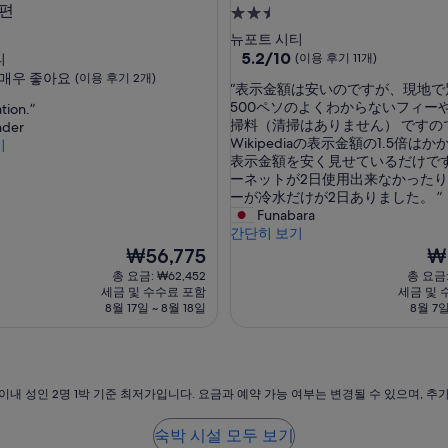
은편
2.5
s
p
성
뉴포트 시티
l
급
10
5.2/10
티
(이용 후기 11개)
a
점
매우 좋아요
숙
(이용 후기 2개)
c
“
“表示金額は安いのですが、現地で
만
박
e
表
500ペソのよくわからないフィー
tion.”
점
i
시
示
掃料（清掃はありません） ですの
nder
중
n
金
Wikipediaの表示金額の1.5倍は
설
기
5.2
M
額
表示金額を安く見せているだけです
점,
a
は
ーネットが2日使用出来なかった
(이
n
安
ーが冷水だけが2日ありました。 ”
용
i
い
Funabara
후
l
の
간단히 보기
기
a
で
현
현
₩56,775
₩
11
.
す
재
재
개)
총 요금: ₩62,452
총 요금:
”
が
요
요
세금 및 수수료 포함
세금 및 
、
금
금
8월 17일 ~ 8월 18일
8월 7일
現
₩56,775
₩2
地
で
別
途
이내 성인 2명 1박 기준 최저가입니다. 요금과 예약 가능 여부는 변경될 수 있으며, 추
で
毎
숙박 시설 모두 보기
日