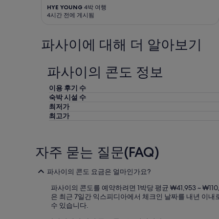
는
c
있
HYE YOUNG
4박 여행
이
o
습
4시간 전에 게시됨
용
n
니
하
i
다.
지
s
파사이에 대해 더 알아보기
않
c
을
a
겁
n
파사이의 콘도 정보
니
n
다
o
이용 후기 수
”
t
숙박 시설 수
a
최저가
c
최고가
c
o
m
m
자주 묻는 질문(FAQ)
o
d
a
파사이의 콘도 요금은 얼마인가요?
t
e
파사이의 콘도를 예약하려면 1박당 평균 ₩41,953 ~ ₩
t
은 최근 7일간 익스피디아에서 체크인 날짜를 내년 이내로
h
수 있습니다.
e