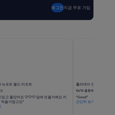
로그인
지금 무료 가입
 뉴포트 월드 리조트
홀리데이 인 익스프레스 
 뉴포트 월드 리조트
홀리데이 인 익스프레스 
요
10/10
훌륭해요
비있고 좋았어요 ♡♡♡ 담에 또올거예요 카
"Good"
 먹을거많고요"
간단히 보기
기