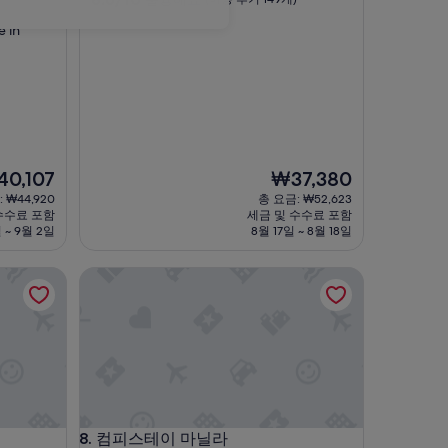
점
숙
e in
만
박
점
시
중
설
8.6
점,
훌
륭
해
현
0,107
₩37,380
요,
재
(이
 ₩44,920
총 요금: ₩52,623
요
용
수수료 포함
세금 및 수수료 포함
금
후
 ~ 9월 2일
8월 17일 ~ 8월 18일
,107
₩37,380
기
149
컴피스테이 마닐라
개)
컴피스테이 마닐라
8. 컴피스테이 마닐라