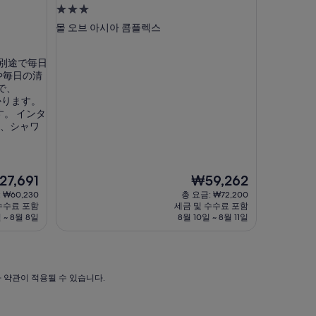
3.0
성
몰 오브 아시아 콤플렉스
급
숙
別途で毎日
박
や毎日の清
시
で、
かかります。
설
。 インタ
り、シャワ
현
27,691
₩59,262
재
 ₩60,230
총 요금: ₩72,200
요
수수료 포함
세금 및 수수료 포함
금
 ~ 8월 8일
8월 10일 ~ 8월 11일
7,691
₩59,262
가 약관이 적용될 수 있습니다.