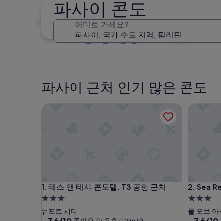
파사이 콘도
2주 이내
8월 21일 - 8월 23일
어디로 가세요?
3개월 이내
10월 30일 - 11월 1일
파사이 근처 인기 많은 콘도
테스 앤 테샤 콘도텔, T3 공항 근처
Sea Resi
테스 앤 테샤 콘도텔, T3 공항 근처
Sea Resi
1. 테스 앤 테샤 콘도텔, T3 공항 근처
2. Sea R
3.0
3.0
성
성
뉴포트 시티
몰 오브 
급
10
급
10
7.6/10
7.6/10
좋아요
(이용 후기 236개)