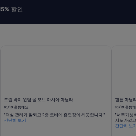
清
掃
15% 할인
は
あ
り
ま
せ
ん
）
트립 바이 윈덤 몰 오브 아시아 마닐라
힐튼 마닐라
で
す
の
で
、
W
i
k
i
p
트립 바이 윈덤 몰 오브 아시아 마닐라
힐튼 마닐라
e
10/10
훌륭해요
10/10
훌륭해
d
"객실 관리가 잘되고 2층 로비에 흡연장이 깨끗합니다."
"너무가성
i
간단히 보기
지노가깝고
a
간단히 보
の
表