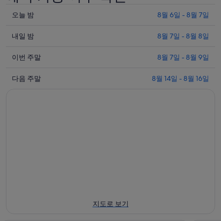
오
오늘 밤
8월 6일 - 8월 7일
늘
내
밤
내일 밤
8월 7일 - 8월 8일
일
8
이
월
밤
이번 주말
8월 7일 - 8월 9일
번
6
8
다
일
월
주
다음 주말
8월 14일 - 8월 16일
음
-
7
말
8
일
주
8
월
-
월
말
7
8
7
8
일
월
일
월
에
8
-
14
일
대
8
일
에
월
해
-
대
9
8
포
일
월
해
르
에
16
포
타
지도로 보기
일
대
르
다
에
해
타
델