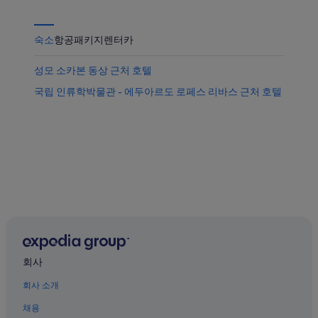
격
인
확
인
숙소
항공
패키지
렌터카
성모 소카본 동상 근처 호텔
국립 인류학박물관 - 에두아르도 로페스 리바스 근처 호텔
회사
회사 소개
채용