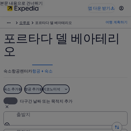
본문 내용으로 건너뛰기
앱 다운 받기
여행 계획하기
오루로
포르타다 델 베아테리오
포르타다 델 베아테리
오
숙소
항공
렌터카
항공 + 숙소
숙소 추가됨
항공 추가됨
이코노미석
다구간 날짜 또는 목적지 추가
출발지