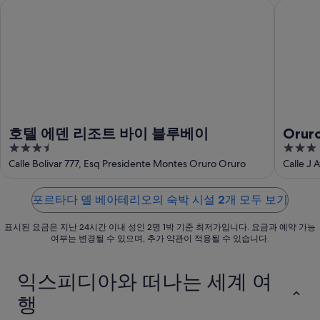
호텔 에덴 리조트 바이 블루베이
Oruro
대
포
다
베
해
르
델
아
포
타
베
테
르
다
아
리
타
델
테
오
다
베
리
에
델
아
오
서
베
테
에
가
호텔 에덴 리조트 바이 블루베이
Orur
아
리
서
까
3.5
3
테
오
가
운
out
out
Calle Bolivar 777, Esq Presidente Montes Oruro Oruro
Calle J Av. R
리
에
까
상
Depart
of
of
오
서
운
품
5
5
에
가
포르타다 델 베아테리오의 숙박 시설 2개 모두 보기
상
가
서
까
품
격
표시된 요금은 지난 24시간 이내 성인 2명 1박 기준 최저가입니다. 요금과 예약 가능
가
운
가
확
여부는 변경될 수 있으며, 추가 약관이 적용될 수 있습니다.
까
상
격
인
운
품
확
익스피디아와 떠나는 세계 여
상
가
인
품
격
행
가
확