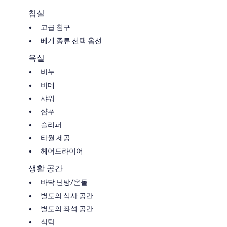
침실
고급 침구
베개 종류 선택 옵션
욕실
비누
비데
샤워
샴푸
슬리퍼
타월 제공
헤어드라이어
생활 공간
바닥 난방/온돌
별도의 식사 공간
별도의 좌석 공간
식탁