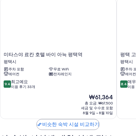
미타스야 료칸 호텔 바이 아늑 평택역
평택 고
모든 498개 객실에는 편안하고 여유로운 숙박을 위해 고급 침구, 바닥 난
방 외에도 베개 종류 선택 옵션, 노트북 작업 공간 같은 정성이 담긴 편의
시설 및 서비스가 마련되어 있습니다.
이 밖에 다음과 같은 편의 시설 및 서비스를 모든 객실에서 이용하실 수 있
습니다.
무료 티백/인스턴트 커피 및 전기 주전자
샤워 시설, 비데 및 헤어드라이어
미
평
미타스야 료칸 호텔 바이 아늑 평택역
평택 
옷장 또는 벽장, 발코니 및 바닥 난방
타
택
평택시
평택시
스
고
주차 포함
무료 WiFi
주차 
야
덕
에어컨
전자레인지
에어컨
료
리
칸
치
10
10
최고예요
매우
9.4
8.4
호
스
점
점
이용 후기 33개
이용 
텔
테
만
만
현
₩61,364
바
이
점
점
재
이
호
중
중
총 요금: ₩67,500
요
아
세금 및 수수료 포함
텔
9.4
8.4
금
8월 9일 ~ 8월 10일
늑
평
점,
점,
₩61,364
평
택
최
매
비슷한 숙박 시설 비교하기
택
시
고
우
역
예
좋
평