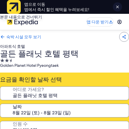
앱으로 이동
앱에서 즉시 할인 혜택을 누려보세요!
본문 내용으로 건너뛰기
앱 다운 받기
숙박 시설 모두 보기
아파트식 호텔
골든 플래닛 호텔 평택
2.5
Golden Planet Hotel Pyeongtaek
성
급
요금을 확인할 날짜 선택
숙
박
어디로 가세요?
시
설
날짜
인원 수