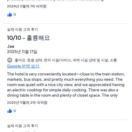
Electronics.
2024년 11월에 1박 숙박함
0
실제 이용 고객 후기
10/10 - 훌륭해요
Jae
2025년 11월 17일
좋아요: 청결 상태, 편의 시설/서비스, 숙박 시설 상태 및 시설, 소통
Google 번역 보기
The hotel is very conveniently located—close to the train station,
markets, bus stops, and pretty much everything you need. The
room was quiet with a nice city view, and we appreciated having
an electric cooktop for simple daily cooking. There was also a
dining table in the room and plenty of closet space. The only
thing I would like to see improved in the future is the fitness
2025년 11월에 2박 숙박함
equipment. The bench press is not useful and feels unsafe, so it
should be replaced with a proper one. Also, as a couple, we
0
needed one more chair for comfortable seating, but the staff
kindly provided it upon request. Overall, it was a good
실제 이용 고객 후기
experience, and I will come back again on my next trip.