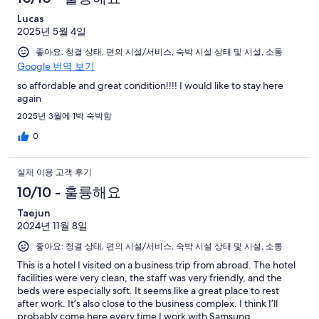
Lucas
2025년 5월 4일
좋아요: 청결 상태, 편의 시설/서비스, 숙박 시설 상태 및 시설, 소통
Google 번역 보기
so affordable and great condition!!!! I would like to stay here
again
2025년 3월에 1박 숙박함
0
실제 이용 고객 후기
10/10 - 훌륭해요
Taejun
2024년 11월 8일
좋아요: 청결 상태, 편의 시설/서비스, 숙박 시설 상태 및 시설, 소통
This is a hotel I visited on a business trip from abroad. The hotel
facilities were very clean, the staff was very friendly, and the
beds were especially soft. It seems like a great place to rest
after work. It’s also close to the business complex. I think I’ll
probably come here every time I work with Samsung