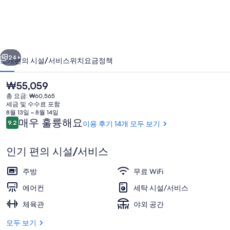
닛
호
텔
이전
다음
평
24+
소개
편의 시설/서비스
위치
요금
정책
택
현
₩55,059
의
재
총 요금: ₩60,565
가
사
세금 및 수수료 포함
격
8월 13일 ~ 8월 14일
진
은
이
매우 훌륭해요
9.2
이용 후기 14개 모두 보기
10점 만점 중 9.2점.
₩55,059
용
갤
후
인기 편의 시설/서비스
기
러
리셉션
리
주방
무료 WiFi
에어컨
세탁 시설/서비스
체육관
야외 공간
모두 보기