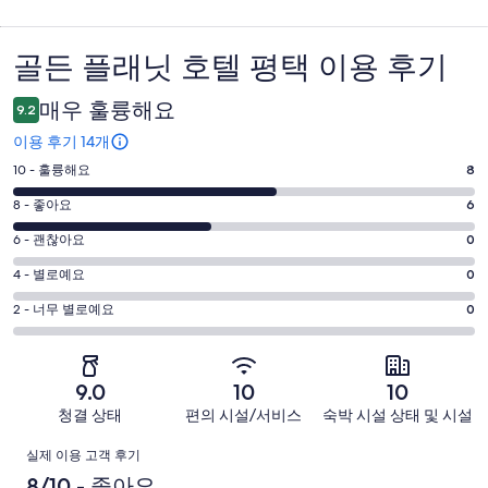
골든 플래닛 호텔 평택 이용 후기
이
용
매우 훌륭해요
9.2
후
이용 후기 14개
기
평
10 - 훌륭해요
8
점
평
8 - 좋아요
6
10
점
평
-
6 - 괜찮아요
0
8
훌
점
평
-
4 - 별로예요
0
륭
6
좋
점
평
-
2 - 너무 별로예요
0
해
아
4
괜
점
요.
-
요.
찮
2
14
별
14
-
아
개
9.0
10
10
로
개
너
요.
이
청결 상태
편의 시설/서비스
숙박 시설 상태 및 시설
예
이
무
14
용
요.
용
이
별
개
후
실제 이용 고객 후기
14
후
로
이
기
용
8/10 - 좋아요