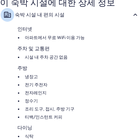
이 숙박 시설에 대한 상세 정보
요,
아
택
이
요,
시
용
이
숙박 시설 내 편의 시설
후
용
기
후
33
기
인터넷
개
88
아파트에서 무료 WiFi 이용 가능
개
주차 및 교통편
시설 내 주차 공간 없음
주방
냉장고
전기 주전자
전자레인지
정수기
조리 도구, 접시, 주방 기구
티백/인스턴트 커피
다이닝
식탁