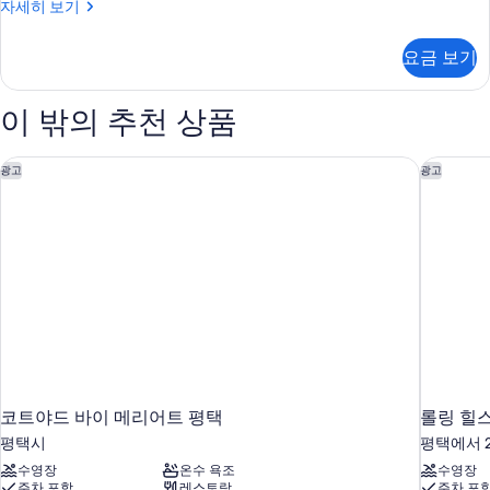
진
Family
자세히 보기
Twin
모
Room(NO
요금 보기
두
PARKING)
자
보
세
이 밖의 추천 상품
기
히
보
기
코트야드 바이 메리어트 평택
롤링 힐스
광고
광고
코트야드 바이 메리어트 평택
롤링 힐
평택시
평택에서 2
수영장
온수 욕조
수영장
주차 포함
레스토랑
주차 포