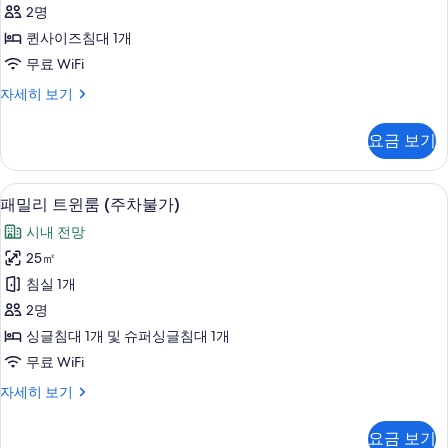
코
필
2명
터
니,
퀸사이즈침대 1개
시
무료 WiFi
내
더
자세히 보기
전
블
망
룸,
요금 보기
발
(주
코
차
니,
패밀리 트윈룸 (주차불가) | 고급 침구, 
패
6
시
패밀리 트윈룸 (주차불가)
불
밀
내
가)
시내 전망
전
리
망
사
25㎡
트
(주
진
침실 1개
차
윈
불
모
2명
룸
가)
두
싱글침대 1개 및 슈퍼싱글침대 1개
자
(주
보
무료 WiFi
세
차
히
기
패
자세히 보기
보
불
밀
기
가)
리
요금 보기
트