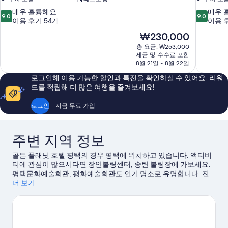
10
10
매우 훌륭해요
매우 
9.0
9.0
점
점
이용 후기 54개
이용 후
만
만
현
₩230,000
점
점
재
총 요금: ₩253,000
중
중
요
세금 및 수수료 포함
9.0
9.0
금
8월 21일 ~ 8월 22일
점,
점,
₩230,000
매
매
로그인해 이용 가능한 할인과 특전을 확인하실 수 있어요. 리워
우
우
드를 적립해 더 많은 여행을 즐겨보세요!
훌
훌
륭
륭
로그인
지금 무료 가입
해
해
요,
요,
이
이
주변 지역 정보
용
용
후
후
골든 플래닛 호텔 평택의 경우 평택에 위치하고 있습니다. 액티비
기
기
티에 관심이 많으시다면 장안볼링센터, 송탄 볼링장에 가보세요.
54
1,006
평택문화예술회관, 평화예술회관도 인기 명소로 유명합니다. 진
개
개
위헌 시민 유원지, 한국SGI 평택 문화회관도 놓치지 마세요.
더 보기
평택
여행 가이드 보기
평택의 더 많은 아파트식 호텔 보기