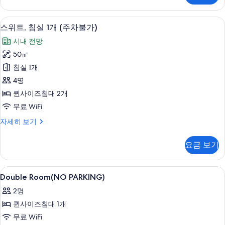
사
윈
진
룸
스위트, 침실 1개 (주차불가) | 고급 침구
스
6
(주
스위트, 침실 1개 (주차불가)
모
위
차
두
시내 전망
불
트,
가)
보
50㎡
침
자
기
침실 1개
세
실
히
4명
1
보
퀸사이즈침대 2개
기
개
무료 WiFi
(주
스
자세히 보기
차
위
불
트,
요금 보기
침
가)
실
사
1
Double
고급 침구, 책상, 노트북 작업 공간, 방음
6
개
진
Double Room(NO PARKING)
Room(NO
(주
모
2명
차
PARKING)
두
불
퀸사이즈침대 1개
사
가)
보
무료 WiFi
진
자