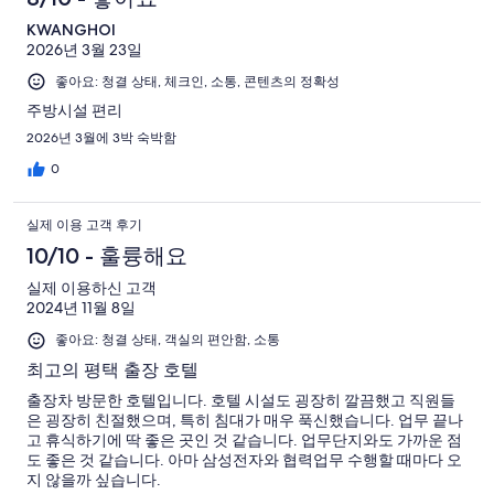
개
기
예
용
중
이
중
후
KWANGHOI
요.
후
8
용
6
2026년 3월 23일
14
기
기
개
후
개
개
좋아요: 청결 상태, 체크인, 소통, 콘텐츠의 정확성
중
기
이
0
주방시설 편리
중
용
개
2026년 3월에 3박 숙박함
0
후
개
0
기
중
실제 이용 고객 후기
0
개
10/10 - 훌륭해요
실제 이용하신 고객
2024년 11월 8일
좋아요: 청결 상태, 객실의 편안함, 소통
최고의 평택 출장 호텔
출장차 방문한 호텔입니다. 호텔 시설도 굉장히 깔끔했고 직원들
은 굉장히 친절했으며, 특히 침대가 매우 푹신했습니다. 업무 끝나
고 휴식하기에 딱 좋은 곳인 것 같습니다. 업무단지와도 가까운 점
도 좋은 것 같습니다. 아마 삼성전자와 협력업무 수행할 때마다 오
지 않을까 싶습니다.