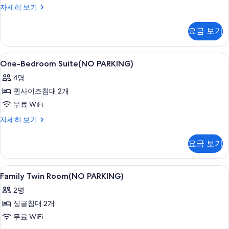
기
세
모
Double
자세히 보기
히
Room(NO
두
보
PARKING)
요금 보기
기
보
자
세
기
히
One-
고급 침구, 책상, 노트북 작업 공간, 방음
3
보
One-Bedroom Suite(NO PARKING)
Bedroom
기
4명
Suite(NO
퀸사이즈침대 2개
PARKING)
사
무료 WiFi
진
One-
자세히 보기
Bedroom
모
Suite(NO
요금 보기
두
PARKING)
자
보
세
Family
고급 침구, 책상, 노트북 작업 공간, 방음
기
4
히
Family Twin Room(NO PARKING)
Twin
보
2명
기
Room(NO
싱글침대 2개
PARKING)
사
무료 WiFi