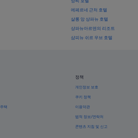
망씨 호텔
에페르네 근처 호텔
샬롱 앙 샹파뉴 호텔
샹파뉴아르덴의 리조트
샴피뉴 쉬르 우브 호텔
암부빌 호텔
샴페인의 저렴한 호텔
샹파뉴아르덴의 농장체험 숙박 시
샹파뉴아르덴의 트리하우스
정책
잉리쉬 자르 근처 호텔
개인정보 보호
허시의 성
쿠키 정책
샹파뉴아르덴의 부티크 호텔
 주택
이용약관
샹파뉴아르덴의 호스텔
법적 정보/연락처
망씨의 B&B
콘텐츠 지침 및 신고
샹파뉴아르덴의 럭셔리 호텔