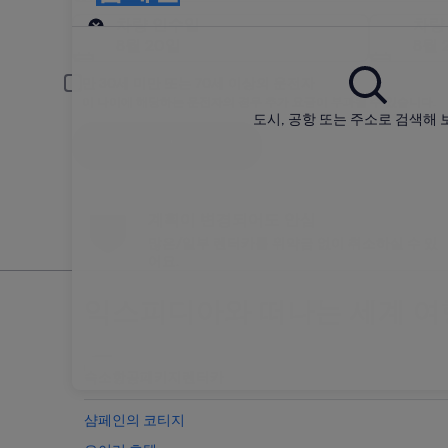
인수
차량 인수일
차량
8월 20일
8월 
만 30세 미만 또는 70세 이상의 운전자
이 나이에 해당하는 운전자의 경우 추가 요금이 부과될 수 있습니다.
도시, 공항 또는 주소로 검색해 
검색
계획이 변경되어도 안심
많은/일부 렌터카를 위약금 없이 취소하실 수 있
어요.
익스피디아와 떠나는 세계 여
숙소
항공
패키지
렌터카
샴페인의 코티지