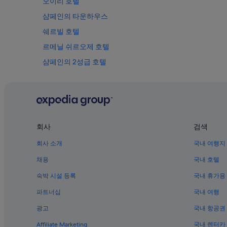
오이리 호텔
샴페인의 타운하우스
쉐르빌 호텔
르메닐 쉬르오제 호텔
샴페인의 2성급 호텔
브로예 호텔
베르제-레-베르투스 호텔
랑트 호텔
지브리 레 루아지 호텔
회사
검색
샹파뉴아르덴의 해변 호텔
회사 소개
국내 여행지
샹파뉴아르덴의 하우스보트
채용
국내 호텔
뢰브 호텔
숙박 시설 등록
국내 휴가용
도농 호텔
파트너십
국내 여행
아티스 호텔
광고
국내 항공권
샴페인의 로지
Affiliate Marketing
국내 렌터카