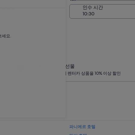
인수 장소와 동일
 반납일
인수 시간
21일
보세요.
나를 위한 여행 선물
회원은 100만여 개 렌터카 상품을 10% 이상 할인
받으실 수 있어요.
행
파니에르 호텔